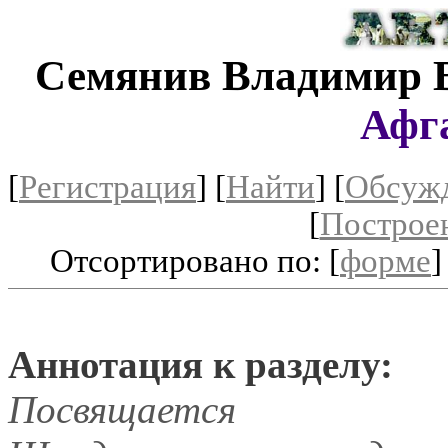
Семянив Владимир 
Афг
[
Регистрация
]
[
Найти
] [
Обсуж
[
Построе
Отсортировано по: [
форме
]
Аннотация к разделу:
Посвящается