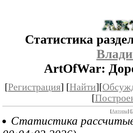
Статистика раздел
Влади
ArtOfWar: Дор
[
Регистрация
] [
Найти
][
Обсуж
[
Построе
[
Авторы
] [
Статистика рассчитывае