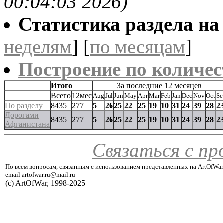
00:04:03 2026)
Статистика раздела на t
неделям
] [
по месяцам
]
Построение по количес
Итого
За последние 12 месяцев
Всего
12мес
Aug
Jul
Jun
May
Apr
Mar
Feb
Jan
Dec
Nov
Oct
Se
По разделу
8435
277
5
26
25
22
25
19
10
31
24
39
28
2
Дорогами
8435
277
5
26
25
22
25
19
10
31
24
39
28
2
Афганистана
Связаться с п
По всем вопросам, связанным с использованием представленных на ArtOfWar
email artofwar.ru@mail.ru
(с) ArtOfWar, 1998-2025