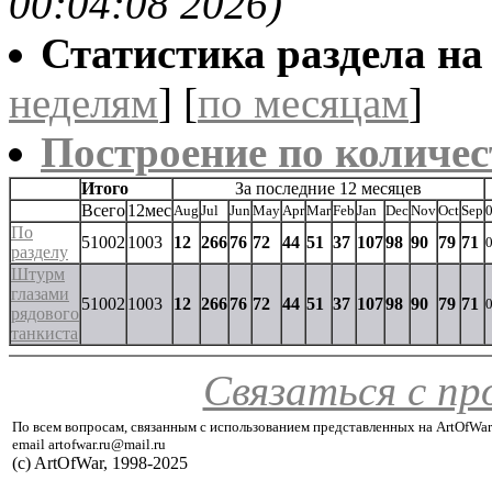
00:04:08 2026)
Статистика раздела на t
неделям
] [
по месяцам
]
Построение по количес
Итого
За последние 12 месяцев
Всего
12мес
Aug
Jul
Jun
May
Apr
Mar
Feb
Jan
Dec
Nov
Oct
Sep
По
51002
1003
12
266
76
72
44
51
37
107
98
90
79
71
разделу
Штурм
глазами
51002
1003
12
266
76
72
44
51
37
107
98
90
79
71
рядового
танкиста
Связаться с п
По всем вопросам, связанным с использованием представленных на ArtOfWar
email artofwar.ru@mail.ru
(с) ArtOfWar, 1998-2025