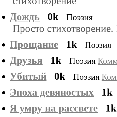
стихотворение
Дождь
0k
Поэзия
Просто стихотворение.
Прощание
1k
Поэзия
Друзья
1k
Поэзия
Комм
Убитый
0k
Поэзия
Ком
Эпоха девяностых
1k
Я умру на рассвете
1k