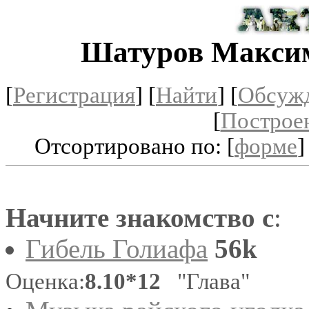
Шатуров Максим
[
Регистрация
]
[
Найти
] [
Обсуж
[
Построе
Отсортировано по: [
форме
]
Начните знакомство с
:
Гибель Голиафа
56k
Оценка:
8.10*12
"Глава"