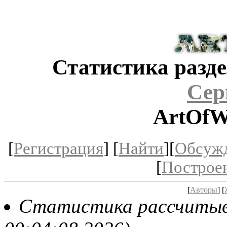
Статистика разде
Сер
ArtOfW
[
Регистрация
] [
Найти
][
Обсуж
[
Построе
[
Авторы
] [
Статистика рассчитывае