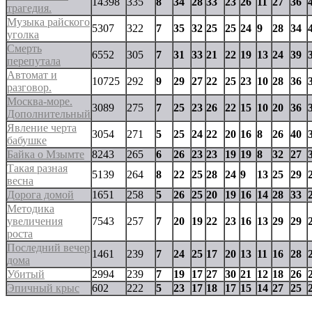
14398
335
8
34
28
33
23
26
11
27
36
трагедия.
Музыка райского
5307
322
7
35
32
25
25
24
9
28
34
уголка
Смерть
6552
305
7
31
33
21
22
19
13
24
39
перепутала
Автомат и
10725
292
9
29
27
22
25
23
10
28
36
разговор.
Москва-море.
3089
275
7
25
23
26
22
15
10
20
36
Дополнительный
Явление черта
3054
271
5
25
24
22
20
16
8
26
40
бабушке
Байка о Мзымте
8243
265
6
26
23
23
19
19
8
32
27
Такая разная
5139
264
8
22
25
28
24
9
13
25
29
весна
Дорога домой
1651
258
5
26
25
20
19
16
14
28
33
Методика
увеличения
7543
257
7
20
19
22
23
16
13
29
29
роста
Последний вечер
1461
239
7
24
25
17
20
13
11
16
28
дома
Убитый
2994
239
7
19
17
27
30
21
12
18
26
Эпичный крыс
602
222
5
23
17
18
17
15
14
27
25