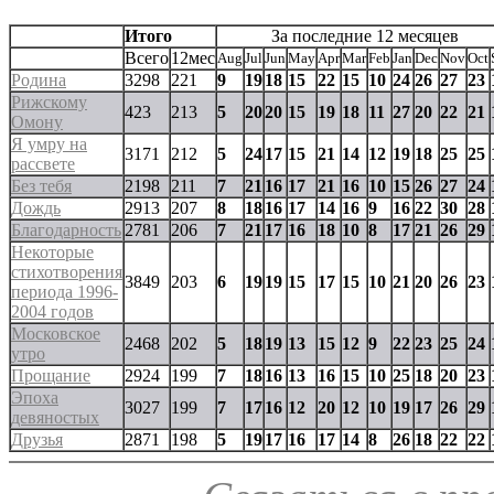
Итого
За последние 12 месяцев
Всего
12мес
Aug
Jul
Jun
May
Apr
Mar
Feb
Jan
Dec
Nov
Oct
Родина
3298
221
9
19
18
15
22
15
10
24
26
27
23
Рижскому
423
213
5
20
20
15
19
18
11
27
20
22
21
Омону
Я умру на
3171
212
5
24
17
15
21
14
12
19
18
25
25
рассвете
Без тебя
2198
211
7
21
16
17
21
16
10
15
26
27
24
Дождь
2913
207
8
18
16
17
14
16
9
16
22
30
28
Благодарность
2781
206
7
21
17
16
18
10
8
17
21
26
29
Некоторые
стихотворения
3849
203
6
19
19
15
17
15
10
21
20
26
23
периода 1996-
2004 годов
Московское
2468
202
5
18
19
13
15
12
9
22
23
25
24
утро
Прощание
2924
199
7
18
16
13
16
15
10
25
18
20
23
Эпоха
3027
199
7
17
16
12
20
12
10
19
17
26
29
девяностых
Друзья
2871
198
5
19
17
16
17
14
8
26
18
22
22