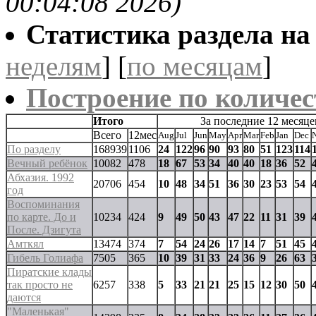
00:04:08 2026)
Статистика раздела на t
неделям
] [
по месяцам
]
Построение по количес
Итого
За последние 12 месяце
Всего
12мес
Aug
Jul
Jun
May
Apr
Mar
Feb
Jan
Dec
По разделу
168939
1106
24
122
96
90
93
80
51
123
114
Вечный ребёнок
10082
478
18
67
53
34
40
40
18
36
52
Абхазия. 1992
20706
454
10
48
34
51
36
30
23
53
54
год
Воспоминания
по карте. До и
10234
424
9
49
50
43
47
22
11
31
39
После. Дзигута
Амткял
13474
374
7
54
24
26
17
14
7
51
45
Гибель Голиафа
7505
365
10
39
31
33
24
36
9
26
63
Пиратские клады
так просто не
6257
338
5
33
21
21
25
15
12
30
50
даются
"Маленькая"