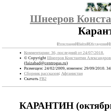
Шнееров Конста
Карант
[
Регистрация
]
[
Найти
] [
Обсуждения
] [
Комментарии: 36, последний от 24/07/2018.
© Copyright
Шнееров Константин Александров
(
faizabad@centrogas.ru
)
Размещен: 24/02/2009, изменен: 29/09/2010. 34
Сборник рассказов
:
Афганистан
Скачать
FB2
КАРАНТИН (октябрь 