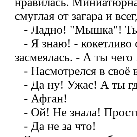
нравилась. Миниатюрна
смуглая от загара и всег
- Ладно! "Мышка"! Ты 
- Я знаю! - кокетливо 
засмеялась. - А ты чег
- Насмотрелся в своё 
- Да ну! Ужас! А ты гд
- Афган!
- Ой! Не знала! Прост
- Да не за что!