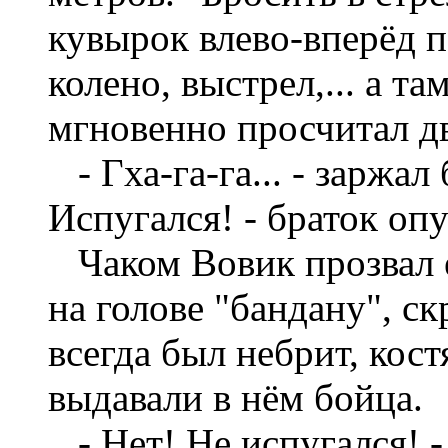
кувырок влево-вперёд п
колено, выстрел,... а та
мгновенно просчитал дв
- Гха-га-га... - заржал
Испугался! - браток опу
Чаком Вовик прозвал е
на голове "бандану", с
всегда был небрит, кост
выдавали в нём бойца.
- Нет! Не испугался! -