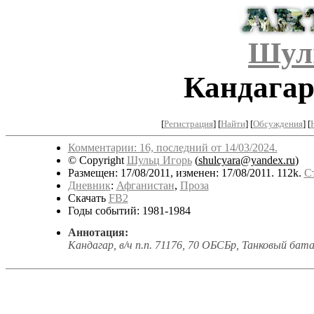
Шул
Кандагар
[
Регистрация
]
[
Найти
] [
Обсуждения
] [
Комментарии: 16, последний от 14/03/2024.
© Copyright
Шульц Игорь
(
shulcyara@yandex.ru
)
Размещен: 17/08/2011, изменен: 17/08/2011. 112k.
С
Дневник
:
Афганистан
,
Проза
Скачать
FB2
Годы событий: 1981-1984
Аннотация:
Кандагар, в/ч п.п. 71176, 70 ОБСБр, Танковый бата