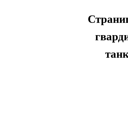
Страни
гвард
тан