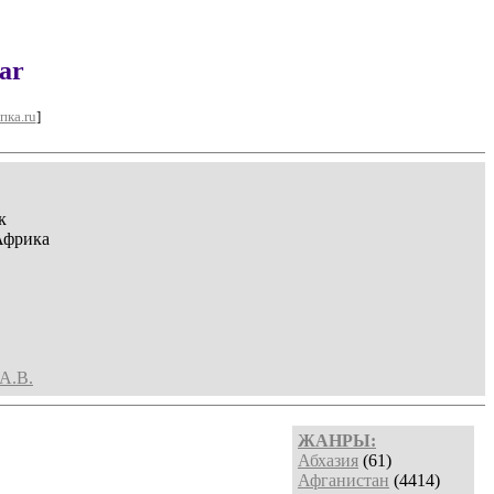
ar
пка.ru
]
к
Африка
А.В.
ЖАНРЫ:
Абхазия
(61)
Афганистан
(4414)