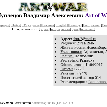
уплецов Владимир Алексеевич:
Art of W
трация
]
[
Найти
] [
Обсуждения
] [
Новинки
] [
English
] [
Помощь
] [
Построения
]
[
Око
Отсортировано по: [
форме
] [
популярности
] [
дате
] [
названию
]
Aдpeс:
shut-2@mail.ru
Родился:
24/11/1946
Живет:
Россия,Новосибирс
Участвовал:
Афганистан, 
Звание:
Полковник
Род войск:
Разведка
Обновлялось:
11/04/2017
Объем:
122k/2
Рейтинг:
7.94*8
Посетителей за год:
514
Рекомендации :
Василенко 
ка:
7.94*8
Афганистан
Комментарии: 15 (14/04/2017)