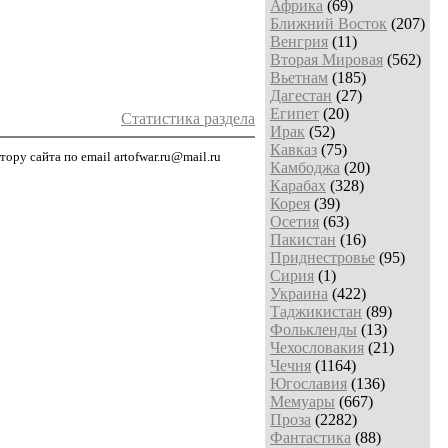
Африка
(69)
Ближний Восток
(207)
Венгрия
(11)
Вторая Мировая
(562)
Вьетнам
(185)
Дагестан
(27)
Египет
(20)
Статистика раздела
Ирак
(52)
Кавказ
(75)
ру сайта по email artofwar.ru@mail.ru
Камбоджа
(20)
Карабах
(328)
Корея
(39)
Осетия
(63)
Пакистан
(16)
Приднестровье
(95)
Сирия
(1)
Украина
(422)
Таджикистан
(89)
Фолькленды
(13)
Чехословакия
(21)
Чечня
(1164)
Югославия
(136)
Мемуары
(667)
Проза
(2282)
Фантастика
(88)