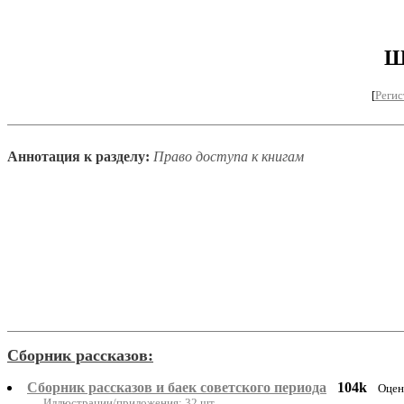
Ш
[
Регис
Аннотация к разделу:
Право доступа к книгам
Сборник рассказов:
Сборник рассказов и баек советского периода
104k
Оцен
Иллюстрации/приложения: 32 шт.