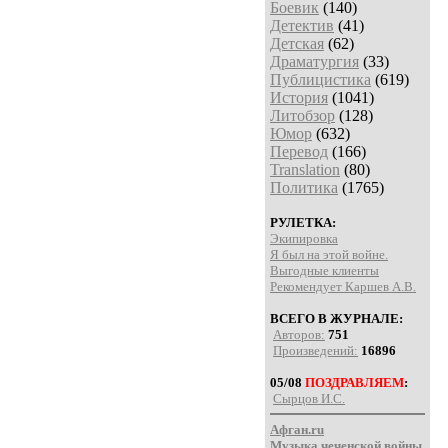
Боевик
(140)
Детектив
(41)
Детская
(62)
Драматургия
(33)
Публицистика
(619)
История
(1041)
Литобзор
(128)
Юмор
(632)
Перевод
(166)
Translation
(80)
Политика
(1765)
РУЛЕТКА:
Экипировка
Я был на этой войне.
Выгодные клиенты
Рекомендует Каршев А.В.
ВСЕГО В ЖУРНАЛЕ:
Авторов:
751
Произведений:
16896
05/08
ПОЗДРАВЛЯЕМ
:
Сырцов И.С.
Афган.ru
Музыка чеченской войны