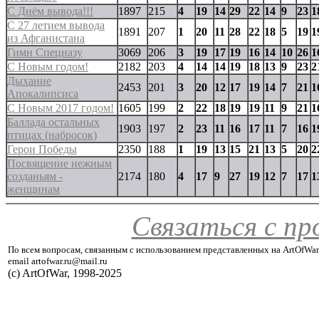
С Днём вывода!!!
1897
215
4
19
14
29
22
14
9
23
1
С 27 летием вывода
1891
207
1
20
11
28
22
18
5
19
1
из Афганистана
Гимн Спецназу
3069
206
3
19
17
19
16
14
10
26
1
С Новым годом!
2182
203
4
14
14
19
18
13
9
23
2
Дыхание
2453
201
3
20
12
17
19
14
7
21
1
Апокалипсиса
С Новым 2017 годом!
1605
199
2
22
18
19
19
11
9
21
1
Баллада остальных
1903
197
2
23
11
16
17
11
7
16
1
птицах (набросок)
Герои Победы
2350
188
1
19
13
15
21
13
5
20
2
Посвящение нежным
созданьям -
2174
180
4
17
9
27
19
12
7
17
1
женщинам
Связаться с п
По всем вопросам, связанным с использованием представленных на ArtOfWar
email artofwar.ru@mail.ru
(с) ArtOfWar, 1998-2025