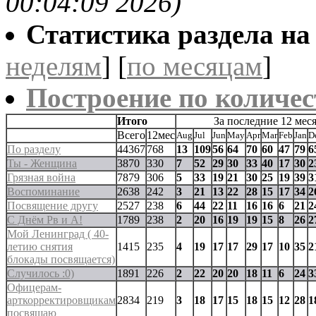
00:04:09 2026)
Статистика раздела на t
неделям
] [
по месяцам
]
Построение по количес
Итого
За последние 12 мес
Всего
12мес
Aug
Jul
Jun
May
Apr
Mar
Feb
Jan
D
По разделу
44367
768
13
109
56
64
70
60
47
79
6
Ты - Женщина
3870
330
7
52
29
30
33
40
17
30
2
Грязная война
7879
306
5
33
19
21
30
25
19
39
3
Воспоминание
2638
242
3
21
13
22
28
15
17
34
2
Посвящение другу
2527
238
6
44
22
11
16
16
6
21
2
С Днём Рв и А!
1789
238
2
20
16
19
19
15
8
26
2
Мой Ленинград ( 40-
летию снятия
1415
235
4
19
17
17
29
17
10
35
2
блокады посвящается)
Случилось :0)
1891
226
2
22
20
20
18
11
6
24
3
Офицерам-
арткорректировщикам
2834
219
3
18
17
15
18
15
12
28
1
посвящаю