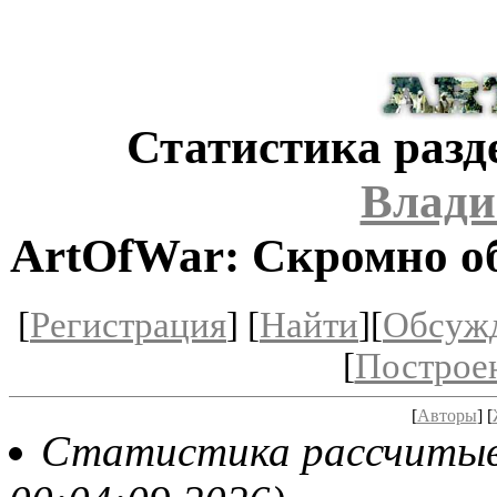
Статистика разд
Влади
ArtOfWar: Скромно об
[
Регистрация
] [
Найти
][
Обсуж
[
Построе
[
Авторы
] [
Статистика рассчитывае