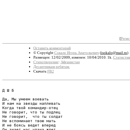
[
Регис
Оставить комментарий
© Copyright
Сокало Игорь Анатольевич
(
isokalo@mail.ru
)
Размещен: 12/02/2009, изменен: 10/04/2010. 1k.
Статистик
Стихотворение
:
Афганистан
Десантникам ребятам.
Скачать
FB2
Д Ш Б

Да, Мы умеем воевать

И нам на звезды наплевать

Когда твой командир-отец

Не говорит, что ты подлец 

Не говорит,  что ты солдат

Не вспоминает твою мать

И не боясь ведет вперед

Он знает нас удача ждет.
