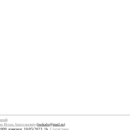
тарий
ло Игорь Анатольевич
(
isokalo@mail.ru
)
009, изменен: 10/05/2023. 1k.
Статистика.