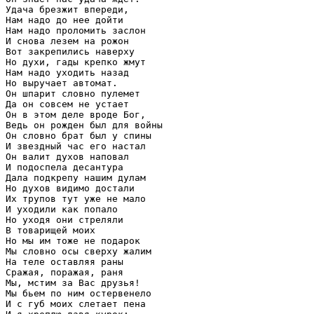
Удача брезжит впереди,

Нам надо до нее дойти

Нам надо проломить заслон

И снова лезем на рожон

Вот закрепились наверху

Но духи, гады крепко жмут

Нам надо уходить назад

Но выручает автомат.

Он шпарит словно пулемет

Да он совсем не устает

Он в этом деле вроде Бог,

Ведь он рожден был для войны

Он словно брат был у спины

И звездный час его настал

Он валит духов наповал

И подоспела десантура

Дала подкрепу нашим дулам

Но духов видимо достали

Их трупов тут уже не мало

И уходили как попало

Но уходя они стреляли

В товарищей моих

Но мы им тоже не подарок

Мы словно осы сверху жалим

На теле оставляя раны

Сражая, поражая, раня

Мы, мстим за Вас друзья!

Мы бьем по ним остервенело

И с губ моих слетает пена
