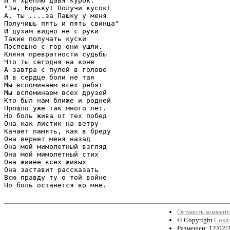
И я хреплю давя курок:

"За, Борьку! Получи кусок!

А, ты ....за Пашку у меня

Получишь пять и пять свинца"

И духам видно не с руки

Такие получать куски

Поспешно с гор они ушли.

Кляня превратности судьбы

Что ты сегодня на коне

А завтра с пулей в голове

И в сердце боли не тая

Мы вспоминаем всех ребят

Мы вспоминаем всех друзей

Кто был нам ближе и родней 

Прошло уже так много лет.

Но боль жива от тех побед

Она как листик на ветру

Качает память, как в бреду

Она вернет меня назад

Она мой мимолетный взгляд

Она мой мимолетный стих

Она живее всех живых

Она заставит рассказать

Всю правду ту о той войне

Но боль останется во мне.

Оставить коммен
© Copyright
Сока
Размещен: 12/02/2