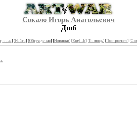
Сокало Игорь Анатольевич
Дшб
трация
]
[
Найти
] [
Обсуждения
] [
Новинки
] [
English
] [
Помощь
] [
Построения
]
[
Око
а.