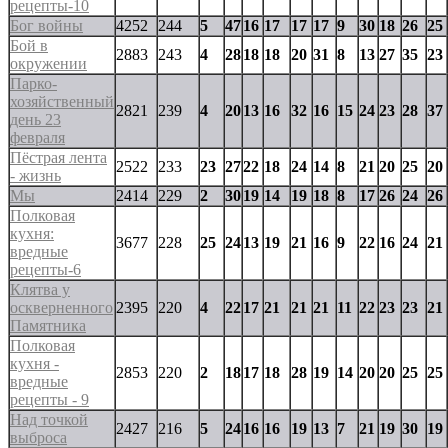
рецепты-10
Бог войны
4252
244
5
47
16
17
17
17
9
30
18
26
25
Бой в
2883
243
4
28
18
18
20
31
8
13
27
35
23
окружении
Парко-
хозяйственный
2821
239
4
20
13
16
32
16
15
24
23
28
37
день 23
февраля
Пёстрая лента
2522
233
23
27
22
18
24
14
8
21
20
25
20
- жизнь
Мы
2414
229
2
30
19
14
19
18
8
17
26
24
26
Полковая
кухня:
3677
228
25
24
13
19
21
16
9
22
16
24
21
вредные
рецепты-6
Клятва у
оскверненного
2395
220
4
22
17
21
21
21
11
22
23
23
21
Памятника
Полковая
кухня -
2853
220
2
18
17
18
28
19
14
20
20
25
25
вредные
рецепты - 9
Над точкой
2427
216
5
24
16
16
19
13
7
21
19
30
19
выброса