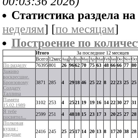
00:03:36 2026)
Статистика раздела на t
неделям
] [
по месяцам
]
Построение по количес
Итого
За последние 12 месяцев
Всего
12мес
Aug
Jul
Jun
May
Apr
Mar
Feb
Jan
Dec
Nov
Oct
По разделу
76395
801
26
96
62
70
75
63
48
66
66
77
80
Заживо
воскресшие.
Бронзовому
3871
285
4
29
18
46
25
22
8
22
23
25
25
Солдату
Таллина
Памяти
3102
253
4
25
21
19
19
16
14
22
30
27
31
15.02.1989
Я тебе
2599
251
4
48
18
15
23
17
3
20
25
27
28
посвятил...
Полковая
кухня :
2416
245
25
25
17
14
20
13
8
17
20
38
28
вредные