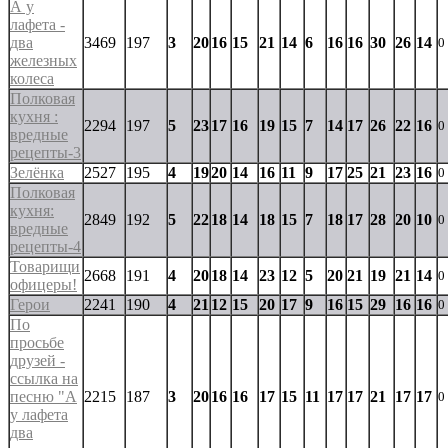
А у
лафета -
два
3469
197
3
20
16
15
21
14
6
16
16
30
26
14
0
железных
колеса
Полковая
кухня :
2294
197
5
23
17
16
19
15
7
14
17
26
22
16
0
вредные
рецепты-3
Зелёнка
2527
195
4
19
20
14
16
11
9
17
25
21
23
16
0
Полковая
кухня:
2849
192
5
22
18
14
18
15
7
18
17
28
20
10
0
вредные
рецепты-4
Товарищи
2668
191
4
20
18
14
23
12
5
20
21
19
21
14
0
офицеры!
Герои
2241
190
4
21
12
15
20
17
9
16
15
29
16
16
0
По
просьбе
друзей -
ссылка на
песню "А
2215
187
3
20
16
16
17
15
11
17
17
21
17
17
0
у лафета
два