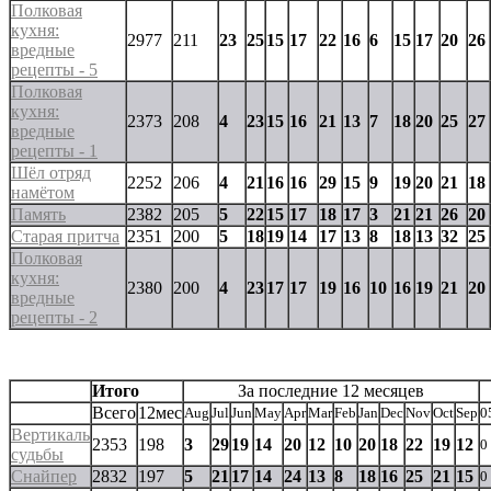
Полковая
кухня:
2977
211
23
25
15
17
22
16
6
15
17
20
26
вредные
рецепты - 5
Полковая
кухня:
2373
208
4
23
15
16
21
13
7
18
20
25
27
вредные
рецепты - 1
Шёл отряд
2252
206
4
21
16
16
29
15
9
19
20
21
18
намётом
Память
2382
205
5
22
15
17
18
17
3
21
21
26
20
Старая притча
2351
200
5
18
19
14
17
13
8
18
13
32
25
Полковая
кухня:
2380
200
4
23
17
17
19
16
10
16
19
21
20
вредные
рецепты - 2
Итого
За последние 12 месяцев
Всего
12мес
Aug
Jul
Jun
May
Apr
Mar
Feb
Jan
Dec
Nov
Oct
Sep
0
Вертикаль
2353
198
3
29
19
14
20
12
10
20
18
22
19
12
0
судьбы
Снайпер
2832
197
5
21
17
14
24
13
8
18
16
25
21
15
0