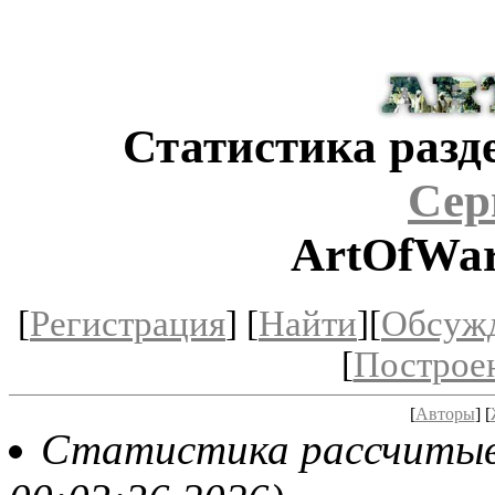
Статистика разд
Сер
ArtOfWar
[
Регистрация
] [
Найти
][
Обсуж
[
Построе
[
Авторы
] [
Статистика рассчитыва