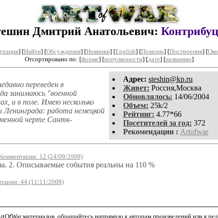
ешин Дмитрий Анатольевич:
Контрибу
трация
]
[
Найти
] [
Обсуждения
] [
Новинки
] [
English
] [
Помощь
] [
Построения
]
[
Око
Отсортировано по: [
форме
] [
популярности
] [
дате
] [
названию
]
Aдpeс:
steshin@kp.ru
едавно переведен в
Живет:
Россия,Москва
ода занимаюсь "военной
Обновлялось:
14/06/2004
ах, и в поле. Имею несколько
Объем:
25k/2
ы Ленинграда: работа немецкой
Рейтинг:
4.77*66
ременной черте Сантк-
Посетителей за год:
372
Рекомендации :
Artofwar
Комментарии: 12 (24/09/2009)
аза. 2. Описываемые события реальны на 110 %
тарии: 44 (11/11/2008)
tOfWar материалов, обращайтесь напрямую к авторам произведений или к редак