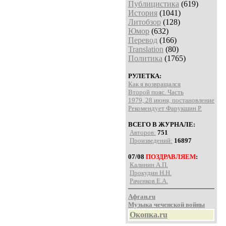
Публицистика
(619)
История
(1041)
Литобзор
(128)
Юмор
(632)
Перевод
(166)
Translation
(80)
Политика
(1765)
РУЛЕТКА:
Как я возвращался
Второй пояс. Часть
1979, 28 июня, постановление
Рекомендует Фарукшин Р.
ВСЕГО В ЖУРНАЛЕ:
Авторов:
751
Произведений:
16897
07/08
ПОЗДРАВЛЯЕМ
:
Калинин А.П.
Прокудин Н.Н.
Раченков Е.А.
Афган.ru
Музыка чеченской войны
Окопка.ru