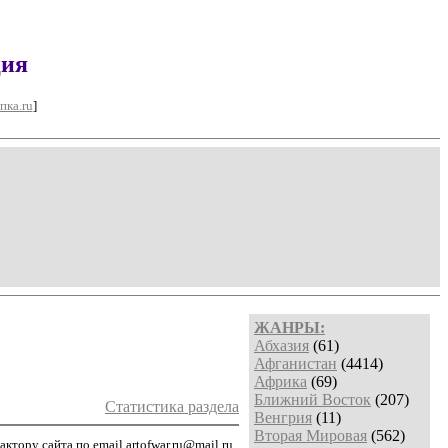
ция
пка.ru
]
ЖАНРЫ:
Абхазия
(61)
Афганистан
(4414)
Африка
(69)
Ближний Восток
(207)
Статистика раздела
Венгрия
(11)
Вторая Мировая
(562)
тору сайта по email artofwar.ru@mail.ru