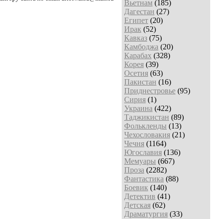
Вьетнам
(185)
Дагестан
(27)
Египет
(20)
Ирак
(52)
Кавказ
(75)
Камбоджа
(20)
Карабах
(328)
Корея
(39)
Осетия
(63)
Пакистан
(16)
Приднестровье
(95)
Сирия
(1)
Украина
(422)
Таджикистан
(89)
Фолькленды
(13)
Чехословакия
(21)
Чечня
(1164)
Югославия
(136)
Мемуары
(667)
Проза
(2282)
Фантастика
(88)
Боевик
(140)
Детектив
(41)
Детская
(62)
Драматургия
(33)