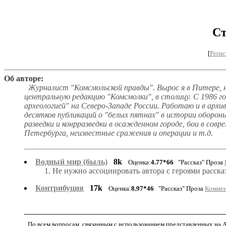
Ст
[
Регис
Об авторе:
Журналист "Комсмольской правды". Вырос я в Питере, н
центральную редакцию "Комсмолки", в столицу. С 1986 г
археологией" на Северо-Западе России. Работаю и в архив
десятков публикаций о "белых пятнах" в истории оборон
разведки и конрразведки в осажденном городе, бои в сов
Петербурга, неизвестные сражения и операции и т.д.
Водный мир (быль)
8k
Оценка:
4.77*66
"Рассказ" Проза
1. Не нужно ассоциировать автора с героями расск
Контрибуция
17k
Оценка:
8.97*46
"Рассказ" Проза
Коммен
По всем вопросам, связанным с использованием представленных на Ar