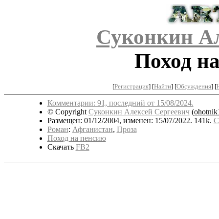
Суконкин Ал
Поход на
[
Регистрация
]
[
Найти
] [
Обсуждения
] [
Комментарии: 91, последний от 15/08/2024.
© Copyright
Суконкин Алексей Сергеевич
(
ohotnik
Размещен: 01/12/2004, изменен: 15/07/2022. 141k.
С
Роман
:
Афганистан
,
Проза
Поход на пенсию
Скачать
FB2