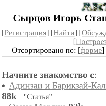
Сырцов Игорь Ста
[
Регистрация
]
[
Найти
] [
Обсуж
[
Построе
Отсортировано по: [
форме
]
Начните знакомство с
:
Адинзаи и Барикзай-Кал
88k
"Статья"