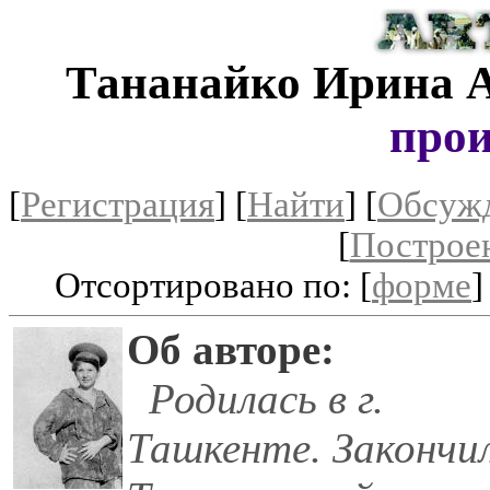
Тананайко Ирина 
прои
[
Регистрация
]
[
Найти
] [
Обсуж
[
Построе
Отсортировано по: [
форме
]
Об авторе:
Родилась в г.
Ташкенте. Закончи