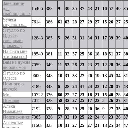
Завещание
для
15466
388
9
30
35
37
43
21
16
57
40
35
слабонервных
Чудеса
7614
386
61
63
28
27
29
27
15
26
27
25
случаются...
Я гуляю по
Одессе,
12843
385
5
26
31
31
34
31
17
39
39
40
совершаю
променад
На фига мне
18549
381
11
32
37
25
36
18
18
51
37
38
эти баксы?!!
Вам не нужна
7059
349
11
53
26
23
23
27
12
28
36
44
любовь моя
Я гуляю по
9600
348
10
31
33
27
26
19
13
45
34
31
Одессе
Немного о
8189
348
6
28
24
41
24
23
12
28
37
43
дружбе
Миг
10722
336
60
22
27
23
18
21
15
40
28
34
Осколок
7015
328
58
32
27
25
17
22
5
26
27
31
Алька
7192
328
9
28
29
25
20
36
9
27
35
40
Имамбаев
Подснежники
7385
326
57
32
19
25
22
24
6
23
26
37
Аптечные
11668
323
10
31
27
25
27
21
13
25
34
47
истории