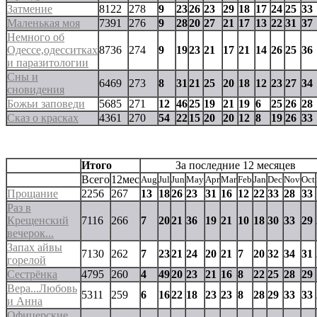
Затмение
8122
278
9
23
26
23
29
18
17
24
25
33
Маленькая моя
7391
276
9
28
20
27
21
17
13
22
31
37
Немного об
Одессе,одесситках
8736
274
9
19
23
21
17
21
14
26
25
36
и паразитологии
Сны и
6469
273
8
31
21
25
20
18
12
23
27
34
сновидения
Божьи заповеди
5685
271
12
46
25
19
21
19
6
25
26
28
Сказ о красках
4361
270
54
22
15
20
20
12
8
19
26
33
Итого
За последние 12 месяцев
Всего
12мес
Aug
Jul
Jun
May
Apr
Mar
Feb
Jan
Dec
Nov
Oct
Прощание
2256
267
13
18
26
23
31
16
12
22
33
28
33
Раз в
Крещенский
7116
266
7
20
21
36
19
21
10
18
30
33
29
вечерок...
Запах айвы
7130
262
7
23
21
24
20
21
7
20
32
34
31
горелой
Сестрёнка
4795
260
4
49
20
23
21
16
8
22
25
28
29
Вера...Любовь
5311
259
6
16
22
18
23
23
8
28
29
33
33
и Анна
Офицерские