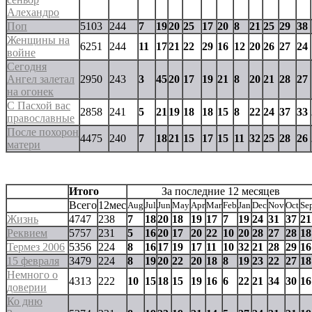
Алехандро
Поп
5103
244
7
19
20
25
17
20
8
21
25
29
38
Женщины на
6251
244
11
17
21
22
29
16
12
20
26
27
24
войне
Сегодня
Ангел залетал
2950
243
3
45
20
17
19
21
8
20
21
28
27
на огонек
С Пасхой вас
2858
241
5
21
19
18
18
15
8
22
24
37
33
православные
После похорон
4475
240
7
18
21
15
17
15
11
32
25
28
26
матери
Итого
За последние 12 месяцев
Всего
12мес
Aug
Jul
Jun
May
Apr
Mar
Feb
Jan
Dec
Nov
Oct
Se
Жизнь
4747
238
7
18
20
18
19
17
7
19
24
31
37
21
Реквием
5757
231
5
16
20
17
20
22
10
20
28
27
28
18
Термез 2006
5356
224
8
16
17
19
17
11
10
32
21
28
29
16
15 февраля
3479
224
8
19
20
22
20
18
8
19
23
22
27
18
Немного о
4313
222
10
15
18
15
19
16
6
22
21
34
30
16
доверии
Ко дню