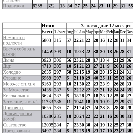
Подружки
6258
322
13
34
27
25
24
23
11
29
31
55
Итого
За последние 12 месяцев
Всего
12мес
Aug
Jul
Jun
May
Apr
Mar
Feb
Jan
Dec
No
Немного о
6803
315
57
22
21
22
20
16
12
28
31
34
подлости
Время собирать
14459
309
10
19
23
22
38
20
18
26
28
31
камни
Дыня
3920
306
56
23
21
28
17
18
4
21
29
36
Дцп
4710
305
10
51
21
23
27
21
9
26
31
26
Холодно
2635
297
58
22
15
19
28
20
15
21
24
31
Страшно
6968
297
6
21
18
29
40
25
11
25
33
26
Морэ-ее стихия
6160
293
10
21
30
22
23
23
9
26
28
33
За Мужество
9435
287
5
22
22
22
22
21
12
24
24
35
Колокольчик
8624
287
6
18
28
27
18
23
12
25
30
27
Затмение, часть 2
11333
286
11
19
41
18
15
19
9
22
29
31
Проклятье
6655
285
7
21
24
37
24
28
8
28
30
28
Долгая дорога
10286
285
10
20
24
22
22
21
16
20
30
33
домой
Сватовство
12095
284
7
23
30
30
24
19
12
25
27
38
Проздравили
8497
284
6
52
25
19
23
17
10
23
21
38