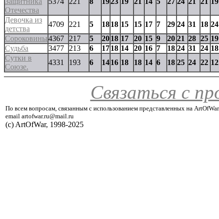
Защитника
5374
221
8
19
23
19
21
14
5
27
24
21
21
19
Отечества
Девочка из
4709
221
5
18
18
15
15
17
7
29
24
31
18
24
детства
Сороковины
4367
217
5
20
18
17
20
15
9
20
21
28
25
19
Судьба
3477
213
6
17
18
14
20
16
7
18
24
31
24
18
Сутки в
4331
193
6
14
16
18
18
14
6
18
25
24
22
12
Союзе.
Связаться с п
По всем вопросам, связанным с использованием представленных на ArtOfWar
email artofwar.ru@mail.ru
(с) ArtOfWar, 1998-2025