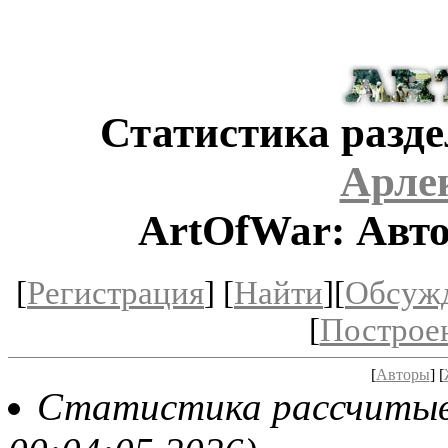
Статистика разде
Арле
ArtOfWar: Авто
[
Регистрация
] [
Найти
][
Обсуж
[
Построе
[
Авторы
] [
Статистика рассчитывае