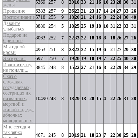
5369
257
8
20
18
33
21
16
10
23
28
30
31
жены
Прощение
6383
257
9
26
22
21
23
17
14
24
27
33
26
Воспоминание
5718
255
9
18
20
21
24
16
8
22
24
30
40
Давайте
8880
254
5
18
25
25
19
18
10
31
22
33
31
улыбаться
Подарок на
8063
252
7
22
33
22
18
18
8
18
26
27
26
Сретенье
Мы одной
4963
251
8
23
23
22
15
19
6
21
27
29
38
крови
Экскурсия
6971
250
7
19
20
19
18
19
7
22
25
40
30
Извините, ну,
8845
248
8
15
22
27
21
16
8
22
29
34
29
не поняли...
Сказ о
служаках
государевых,
сестрицах их
названных,
10490
248
8
18
29
18
28
15
4
22
26
31
28
мертвой и
живой воде,да
яблочках
молодильных.
Мне сегодня
так зябко
4671
245
8
20
19
21
18
23
7
22
30
25
28
сеньор