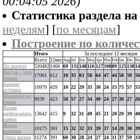
00:04:05 2026)
Статистика раздела на t
неделям
] [
по месяцам
]
Построение по количес
Итого
За последние 12 месяцев
Всего
12мес
Aug
Jul
Jun
May
Apr
Mar
Feb
Jan
Dec
No
По разделу
520482
1466
69
131
148
116
127
108
89
125
138
14
Восток - дело
17061
612
10
35
83
58
64
47
44
58
50
56
тонкое
Банные
10979
429
10
22
29
35
30
24
15
75
57
55
истории
Мальчики из
9939
423
58
57
27
34
49
24
27
30
27
26
Оксва
Время
разбрасывать
13642
415
9
32
31
49
45
21
20
29
39
40
камни
Жизнь
10175
391
15
32
32
33
39
37
14
28
30
39
вопреки
Образ жизни
11274
391
60
30
28
24
27
24
11
37
59
33