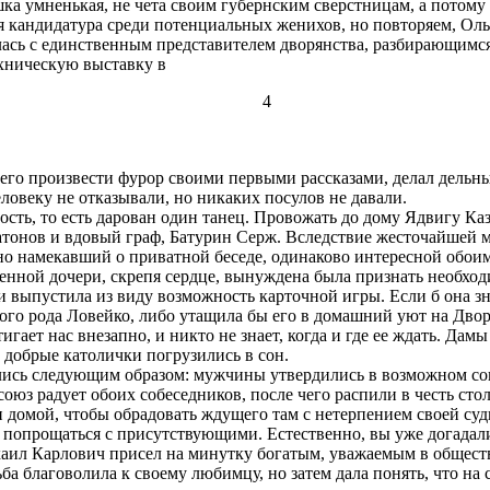
ка умненькая, не чета своим губернским сверстницам, а потому
 кандидатура среди потенциальных женихов, но повторяем, Ольг
сь с единственным представителем дворянства, разбирающимся 
хническую выставку в
4
его произвести фурор своими первыми рассказами, делал дельны
ловеку не отказывали, но никаких посулов не давали.
сть, то есть дарован один танец. Провожать до дому Ядвигу 
тонов и вдовый граф, Батурин Серж. Вследствие жесточайшей м
но намекавший о приватной беседе, одинаково интересной обои
енной дочери, скрепя сердце, вынуждена была признать необход
 выпустила из виду возможность карточной игры. Если б она зна
ного рода Ловейко, либо утащила бы его в домашний уют на Двор
ает нас внезапно, и никто не знает, когда и где ее ждать. Дамы
 добрые католички погрузились в сон.
ись следующим образом: мужчины утвердились в возможном со
оюз радует обоих собеседников, после чего распили в честь сто
и домой, чтобы обрадовать ждущего там с нетерпением своей с
 попрощаться с присутствующими. Естественно, вы уже догадалис
аил Карлович присел на минутку богатым, уважаемым в обществ
ьба благоволила к своему любимцу, но затем дала понять, что на