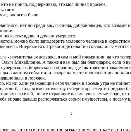
 кто не понял, подчеркиваю, это моя личная просьба.
льством
т, так все и было.
астного, нет ли среди вас, господа, добровольцев, кто возьмет н
анович:
м несчастье вдове и дочери умершего.
той, можно было заподозрить молодого человека в корыстном ин
ляющего. Впервые Его Превосходительство соизволил заметить э
 - изумительная девушка, я сам и мой племянник, да что теперь о
Ольге Михайловне. А также я вам был бы благодарен, если б вы 
убернского Дворянского собрания, где так трагично закончился
авды о данном событии, и вскоре на месте происшествия остали
одящие залы в порядок.
, но ни один уважающий себя человек в восемь утра не пойдет б
, если благодаря вмешательству губернатора смерти придали бл
очных векселей, но все играющие весьма уважаемые люди, их сл
ебя вправе дальше распоряжаться своим имуществом, а посему в
7
ые долги это свято и понятно всем, от дома не откажут, но по