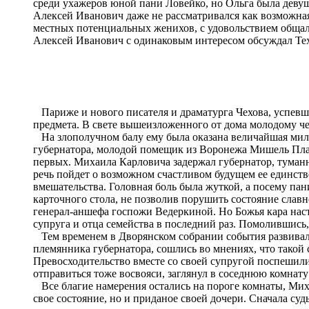
среди ухажеров юной пани Ловейко, но Ольга была девуш
Алексей Иванович даже не рассматривался как возможная
местных потенциальных женихов, с удовольствием общала
Алексей Иванович с одинаковым интересом обсуждал Те
Париже и нового писателя и драматурга Чехова, успевш
предмета. В свете вышеизложенного от дома молодому че
На злополучном балу ему была оказана величайшая мило
губернатора, молодой помещик из Воронежа Мишель Пла
первых. Михаила Карловича задержал губернатор, туман
речь пойдет о возможном счастливом будущем ее единств
вмешательства. Головная боль была жуткой, а посему пани
карточного стола, не позволив порушить состояние слав
генерал-аншефа госпожи Ведеркиной. Но Божья кара настиг
супруга и отца семейства в последний раз. Помолившись,
Тем временем в Дворянском собрании события развивал
племянника губернатора, сошлись во мнениях, что такой с
Превосходительство вместе со своей супругой поспешил
отправиться тоже восвояси, заглянул в соседнюю комнату
Все благие намерения остались на пороге комнаты, Мих
свое состояние, но и приданое своей дочери. Сначала суд