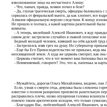
взволнованное лицо на несчастного Алешу:
- Что, паныч, правда, хозяин почил в бозе?
- Да, глупая трагическая смерть, офицеры баловались с 
сорвалась от февральской вьюги, да как хлопнет, все взд
Алмазов официальную версию следствия. К концу изложен
Не прошло и полчаса, а какой картина разительной была
комнаты.
- А теперь, милейший Алексей Иванович, я жду правды. О
самом деле: застрелили случайно в пьяной потасовке или
Бедный молодой человек, взявший на себя адский труд 
- Застрелился, взяв грех на душу. Но губернатор приказ
- Еще бы Его Превосходительство не приказал, ведь мы чу
неосвященной земле. А куда же церковь смотрит, как она 
- Церковь считает, что в тот момент ваш батюшка был нев
- Невменяемый, говорите? Это, что ж, папенька за карты
- Мужайтесь, дорогая Ольга Михайловна, видимо, пан Ло
Если, узнав о смерти отца, девушка была сломлена горе
известие о полном разорении произвели разительную пер
расправились плечи, низко опущенная головка вскинула 
повеяло таким арктическим холодом, что только сумасше
- Благодарю Вас, любезнейший Алексей Иванович, за ваш