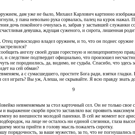
оружием, дам уже не было, Михаил Карлович картинно изображал,
рогнули, у пана невольно рука сорвалась, палец на курок нажал.
ия дочь покойного очнулась и, забрав у застывшей служанки со
: счастливая девушка, ждущая суженого, и сирота, лишенная род
тец превосходно владел оружием, и то, что он поднес оружие к 
 застрелился?
сообщить ангелу своей души горестную и нелицеприятную правд
ал, и следствие подтвердит официально, что произошел несчастн
ть не породнились, да, видимо, не судьба. Спасибо, что здесь з
идет на сей обман?
меняем, а с сумасшедшего, простите Бога ради, взятки гладки. Н
 сел играть? Вы уж, Алеша, не скрывайте. Я всю правду знать до
9
вейко невменяемым за стол карточный сел. Он не только свое со
м и выражение скорби просто заставляло вас проявить максимум
емену во внешности молодой паненки. В сей же момент все ари
подбородок, на лице не осталось ни единой слезинки, глаза выс
дшему могла прийти в голову мысль пожалеть сиротку.
у порядочность, за ваше мужество, за то, что не погнушались 