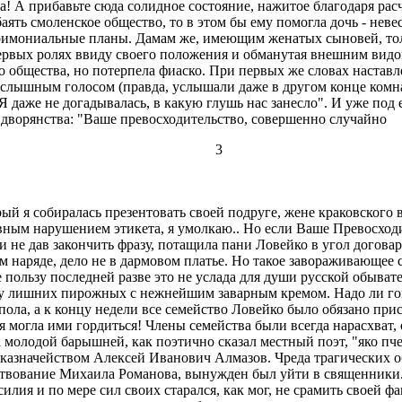
а! А прибавьте сюда солидное состояние, нажитое благодаря ра
ять смоленское общество, то в этом бы ему помогла дочь - нев
имониальные планы. Дамам же, имеющим женатых сыновей, тольк
 первых ролях ввиду своего положения и обманутая внешним вид
о общества, но потерпела фиаско. При первых же словах настав
слышным голосом (правда, услышали даже в другом конце комна
 Я даже не догадывалась, в какую глушь нас занесло". И уже п
дворянства: "Ваше превосходительство, совершенно случайно
3
й я собиралась презентовать своей подруге, жене краковского во
явным нарушением этикета, я умолкаю.. Но если Ваше Превосходи
 не дав закончить фразу, потащила пани Ловейко в угол договар
 наряде, дело не в дармовом платье. Но такое завораживающее с
пользу последней разве это не услада для души русской обывате
пару лишних пирожных с нежнейшим заварным кремом. Надо ли го
пола, а к концу недели все семейство Ловейко было обязано прису
огла ими гордиться! Члены семейства были всегда нарасхват, о
молодой барышней, как поэтично сказал местный поэт, "яко пче
значейством Алексей Иванович Алмазов. Чреда трагических обс
ствование Михаила Романова, вынужден был уйти в священники. 
лия и по мере сил своих старался, как мог, не срамить своей ф