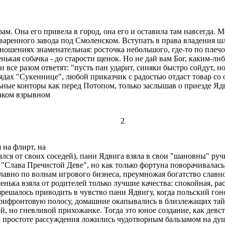
. Она его привела в город, она его и оставила там навсегда. Ме
аренного завода под Смоленском. Вступать в права владения шл
ениях знаменательная: росточка небольшого, где-то по плечо 
нькая собачка - до старости щенок. Но не дай вам Бог, каким-ли
 все разом ответят: "пусть пан ударит, синяки быстро сойдут, но 
ядах "Сукеннице", любой приказчик с радостью отдаст товар с
ные конторы как перед Потопом, только заслышав о приезде Яд
аком взрывном
2
на флирт, на
ся от своих соседей), пани Ядвига взяла в свои "шановны" ручк
о "Слава Пречистой Деве", но как только фортуна поворачивалась
лавно по волнам игрового бизнеса, преумножая богатство славног
енька взяла от родителей только лучшие качества: спокойная, р
азрешалось приводить в чувство пани Ядвигу, когда польский гон
рифронтовую полосу, домашние окапывались в близлежащих тайн
рой, но гневливой прихожанке. Тогда это юное создание, как дев
й простоте рассуждения ложились чудотворным бальзамом на душ