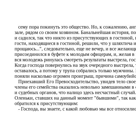
сему пора покинуть это общество. Но, к сожалению, анг
зале, рядом со своим хозяином. Банальнейшая история, п
и садился, так что никто из присутствующих в гостиной
гости, находящиеся в гостиной, решили, что у шляхтича и
прощаюсь...", следовательно, еще не вечер, и все жела
присоединился в буфете к молодым офицерам, и, желая в к
вся молодежь ринулась смотреть результаты выстрела, г
Когда господа повернулись на звук очередного выстрела,
оставалось, а потому у трупа собрались только мужчины
поняли насколько огромен проигрыш, причина самоубийст
Приехавший Его Превосходительство, увидев тело своего 
члены его семейства оказались невольно замешанными в 
и судебных органов, что налицо здесь несчастный случай.
Оленьки, ставших на данный момент "бывшими", так как 
обратился к присутствующим:
- Господа, вы знаете, с какой любовью мы все относилис