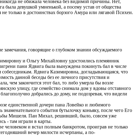
 никогда не обижала человека без видимой причины. Нет,
а была девушкой умненькой, а посему устав от общества
не только в достоинствах борзого Амура или лягавой Психеи.
е замечания, говорящие о глубоком знании обсуждаемого
Казимировну и Ольгу Михайловну удостоились племянник
игрени пани Ядвига была вынуждена покинуть бал в числе
м собеседникам. Ядвига Казимировна, догладывающаяся, что
имость данной беседы без ее личного присутствия и
ла, чем закончится этот бал, то либо умерла бы возле
янскую улицу, где семейство снимала дом у вдовы отставного
 благополучно добрались до дому, не подозревая, что видели
юзе единственной дочери пана Ловейко и любимого
ль знаменательного события бутылочку коньяку, после чего Его
удьбы Мишеля. Пан Михал, решивший, было, совсем уже
ь - там играли в карты.
е человеком и встал полным банкротом, проиграв не только
 сегодняшний вечер милости исчерпаны, а по-