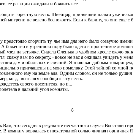
ого, ее реакции ожидали и боялись все.
бщить горестную весть. Швейцар, принявший пальто уже знаком
ней мигрени не велено беспокоить. Если к барину, то они еще с
предстояло огорчить ту, чье имя для него было созвучно имен
во. А божество в утреннюю пору было одето в простенькое домаш
ый узел на затылке. Сидела Оленька в удобном кресле около окн
я, скажу вам по секрету, - вовсе не вас я ожидала увидеть у ме
тствия дам и обильных излияний. Я знаю вас добрым товарищем,
официально приглашены на мою помолвку. Этой тайной со мной п
товленного ему на земле ада. Одним словом, он не только руши
ер, когда вызвался соообщить эту весть.
ждетесь своего посетителя, но и...
полетела в дальний угол комнаты.
8
ам, что сегодня в результате несчастного случая Вы стали сир
ие. В комнату ворвалась с нюхательной солью личная горничная