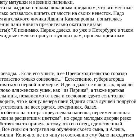
счету матушки и везению папеньки.
еста на выданьи с таким шикарным приданым, что все местные
о оставалось шипеть от злости на своих невесток. Надо
ом ангельского личика Ядвиги Казимировны, попыталась
ления пани Ядвига презрительно окатила визави
ты): "Я понимаю, Париж далеко, но уже в Петербурге в таком
од ехидные смешки присутствующих дам, пропела приятным
еводы... Если его ушить, а ее Превосходительство гораздо
тельство только соизволит..." Естественно, губернаторша
иваться о первой примерке. И дело даже не в деньгах, вряд ли
лово для женских ушек, как "из Парижа", а также краткая
льницы, независимо от века и сословия: где-то есть толще
ворить, что к концу вечера пани Ядвига стала лучшей подругой
тствовать на всех раутах, вечеринках, балах.
собенно на этот раз преуспевала паненка, переименованная
лки за расцветшим цветком", но среди молодых дворян резко
тоятельств привела к тому, что его отец, единственный
Все силы он потратил на обучение своего сына, и Алеша,
амилии. Конечно, не по чину и состоянию ему было находиться