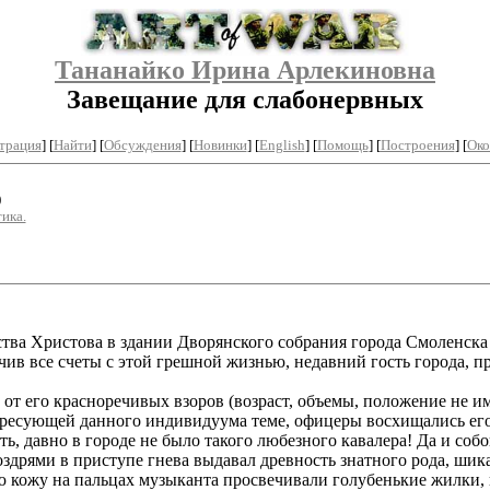
Тананайко Ирина Арлекиновна
Завещание для слабонервных
трация
]
[
Найти
] [
Обсуждения
] [
Новинки
] [
English
] [
Помощь
] [
Построения
]
[
Око
)
ика.
тва Христова в здании Дворянского собрания города Смоленска 
нчив все счеты с этой грешной жизнью, недавний гость города, 
 его красноречивых взоров (возраст, объемы, положение не им
ресующей данного индивидуума теме, офицеры восхищались его 
рить, давно в городе не было такого любезного кавалера! Да и с
здрями в приступе гнева выдавал древность знатного рода, шик
 кожу на пальцах музыканта просвечивали голубенькие жилки, 