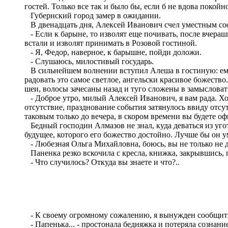
гостей. Только все так и было бы, если б не вдова покойн
Губернский город замер в ожидании.
В двенадцать дня, Алексей Иванович счел уместным соо
- Если к барыне, то изволят еще почивать, после вчераш
встали и изволят принимать в Розовой гостиной.
- Я, Федор, наверное, к барышне, пойди доложи.
- Слушаюсь, милостивый государь.
В сильнейшем волнении вступил Алеша в гостиную: ему 
радовать это самое светлое, ангельски красивое божест
шеи, волосы зачесаны назад и туго сложены в замысловат
- Доброе утро, милый Алексей Иванович, я вам рада. Хот
отсутствие, празднование события затянулось ввиду отсу
таковым только до вечера, в скором времени вы будете 
Бедный господин Алмазов не знал, куда деваться из уго
будущее, которого его божество достойно. Лучше бы он ум
- Любезная Ольга Михайловна, боюсь, вы не только не до
Паненка резко вскочила с кресла, книжка, закрывшись, 
- Что случилось? Откуда вы знаете и что?..
- К своему огромному сожалению, я вынужден сообщить В
- Папенька... - простонала бедняжка и потеряла сознан