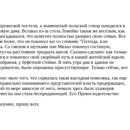
пружеской постели, а знаменитый польский гонор находился в
вую даму. Вставал из-за стола Ловейко таким же веселым, как
 догадывался, что шляхтич полностью разорил свою семью. Все
 более, что он покинул зал со словами "Господа, я не
ша. Со смехом и шутками пан Михал покинул гостиную,
туз на расстоянии тридцать шагов. Сказано-сделано: как только
ился и покончил свой скорбный путь в нашей житейской юдоли.
брания, у буфетной стойки. В пять утра дам в здании не
ледователи, были опрошены присутствующие. Только сейчас, все
о: мало того, что сорвалась такая выгодная помолвка, так еще
, правильно понимавшего представителей власть предержащих,
ой-то мере зависели от него, немало здесь было ухажеров
евесты она стала бесприданницей. Его Превосходительство
разумие, прошу всех