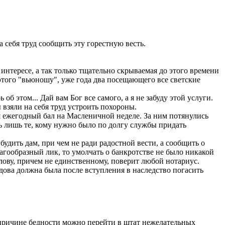
а себя труд сообщить эту горестную весть.
тересе, а так только тщательно скрываемая до этого времени
того "вьюношу", уже года два посещающего все светские
б этом... Дай вам Бог все самого, а я не забуду этой услуги.
взяли на себя труд устроить похороны.
 ежегодный бал на Масленичной неделе. За ним потянулись
сь лишь те, кому нужно было по долгу службы придать
удить дам, при чем не ради радостной вести, а сообщить о
агообразный лик, то умолчать о банкротстве не было никакой
ову, причем не единственному, поверит любой нотариус.
дова должна была после вступления в наследство погасить
 причине бедности можно перейти в штат нежелательных