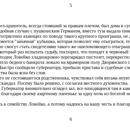
5
ел-хранитель, всегда стоявший за правым плечом, был дома в су
одобная случаю с пушкинским Германом, вместо туза выдала пико
, потрясенно ахающих по поводу такого крупного проигрыша, не
меется "заначная" кубышка, которая позволит ему отыграться, тем
ющие смогут стать свидетелями такого же ошеломляющего отыгры
оторый раз испытать судьбу, поспорил, что попадет в червовый 
осподин Ловейко хладнокровно перезарядил пистолет, перекрест
 тело бедного банкрота лежало на мраморном полу Дворянского со
. Быстро сообщили губернатору, прибыли пристава и судебные с
ва была ясна без слов.
не состоявшегося родственника, чувствовал себя весьма неуютн
скандал. Посему было решено, с согласия местного духовенства
 Губернатор внимательно оглядел зал, все находящиеся там в как
благодаря своему азартному папеньке за одну ночь из богатой н
ь к семейству Ловейко, а потому надеюсь на вашу честь и благо
6