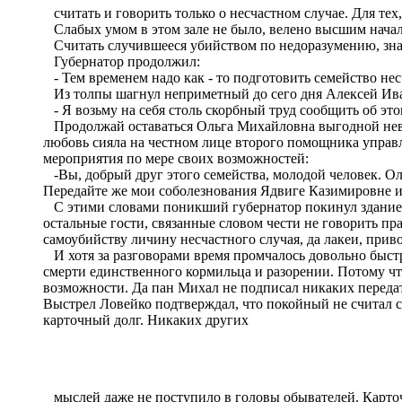
считать и говорить только о несчастном случае. Для тех,
Слабых умом в этом зале не было, велено высшим нача
Считать случившееся убийством по недоразумению, значи
Губернатор продолжил:
- Тем временем надо как - то подготовить семейство несч
Из толпы шагнул неприметный до сего дня Алексей Ив
- Я возьму на себя столь скорбный труд сообщить об это
Продолжай оставаться Ольга Михайловна выгодной невес
любовь сияла на честном лице второго помощника управ
мероприятия по мере своих возможностей:
-Вы, добрый друг этого семейства, молодой человек. Ольга
Передайте же мои соболезнования Ядвиге Казимировне и 
С этими словами поникший губернатор покинул здание г
остальные гости, связанные словом чести не говорить пр
самоубийству личину несчастного случая, да лакеи, прив
И хотя за разговорами время промчалось довольно быстро
смерти единственного кормильца и разорении. Потому что
возможности. Да пан Михал не подписал никаких передат
Выстрел Ловейко подтверждал, что покойный не считал с
карточный долг. Никаких других
мыслей даже не поступило в головы обывателей. Карточн