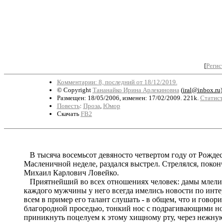
[
Регис
Комментарии: 8, последний от 18/12/2019.
© Copyright
Тананайко Ирина Арлекиновна
(
iral@inbox.ru
Размещен: 18/05/2006, изменен: 17/02/2009. 221k.
Статист
Повесть
:
Проза
,
Юмор
Скачать
FB2
В тысяча восемьсот девяносто четвертом году от Рождес
Масленичной неделе, раздался выстрел. Стрелялся, поко
Михаил Карлович Ловейко.
Приятнейший во всех отношениях человек: дамы млели от
каждого мужчины у него всегда имелись новости по инте
всем в пример его талант слушать - в общем, что и гово
благородной проседью, тонкий нос с подрагивающими но
приникнуть поцелуем к этому хищному рту, через нежную