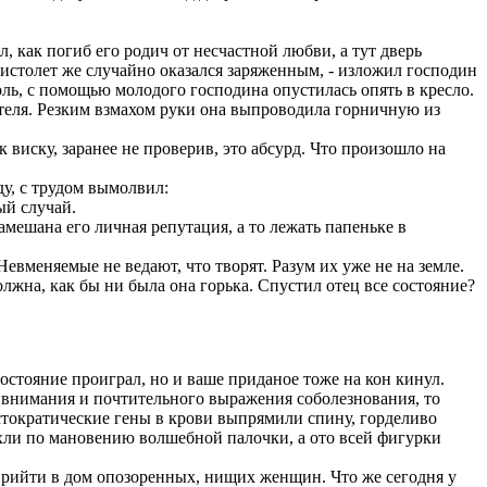
 как погиб его родич от несчастной любви, а тут дверь
 Пистолет же случайно оказался заряженным, - изложил господин
ль, с помощью молодого господина опустилась опять в кресло.
ителя. Резким взмахом руки она выпроводила горничную из
виску, заранее не проверив, это абсурд. Что произошло на
у, с трудом вымолвил:
ый случай.
амешана его личная репутация, а то лежать папеньке в
евменяемые не ведают, что творят. Разум их уже не на земле.
лжна, как бы ни была она горька. Спустил отец все состояние?
стояние проиграл, но и ваше приданое тоже на кон кинул.
 внимания и почтительного выражения соболезнования, то
стократические гены в крови выпрямили спину, горделиво
охли по мановению волшебной палочки, а ото всей фигурки
прийти в дом опозоренных, нищих женщин. Что же сегодня у