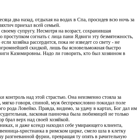
сяца два назад, отдыхая на водах в Спа, просидев всю ночь за
яхтич приехал всей семьей.
своему супругу. Несмотря на возраст, сохранившая
бо проступком согнать с лица пани Ядвиги эту безмятежность,
если хозяйка рассердится, пока не изведет со свету - не
о огромнейшей скидкой, лишь бы ясновельможная быстро
виги Казимировны. Надо ли говорить, кто был хозяином в
и контроль над этой страстью. Она неизменно стояла за
, мягко говоря, спиной, муж беспрекословно покидал поле
о рода Ловейко. Правда, видимо, за удачу в картах, Бог дал им
ассудительная, ласковая панночка была любимицей не только
ор брал верх над своей хозяйкой.
иках, и даже ксендз находил себе умирающего клиента,
ственница-христианка в римском цирке, смело шла в клетку
у разгневанной фурии, превращая ту опять в рачительную