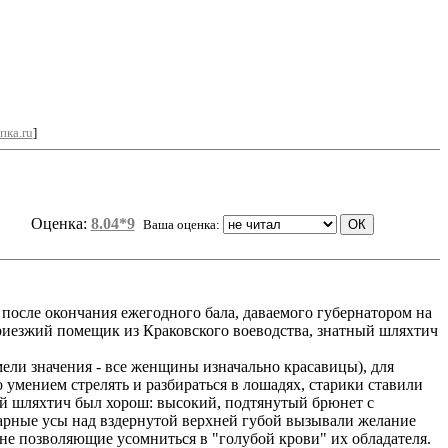
пка.ru
]
Оценка:
8.04*9
Ваша оценка:
после окончания ежегодного бала, даваемого губернатором на
приезжий помещик из Краковского воеводства, знатный шляхтич
ели значения - все женщины изначально красавицы), для
умением стрелять и разбираться в лошадях, старики ставили
обой шляхтич был хорош: высокий, подтянутый брюнет с
арные усы над вздернутой верхней губой вызывали желание
не позволяющие усомниться в "голубой крови" их обладателя.