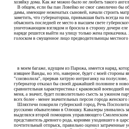
хозяйку дома. Как же можно было не любить такого ангел
В общем, если бы пан Ловейко не смог самолично бы оба
дамы, имеющие неженатых сыновей, начали строить матр
заметить, что губернаторша, привыкшая быть всегда на
объяснить последней ее место в высшем свете губернског
уничтожающим взглядом и бросила в сторону дочери еле 
наряде решится выйти на улицу только жена приказчика.
голоском в смущенное лицо предводительницы местного 
в моем багаже, идущим из Парижа, имеется наряд, которы
изящнее Ванды, но это, наверное, будет с моей стороны 
"соизволила", прервав хитрую интриганку на полуслове, и
губернатор отказал бы своей дражайшей половине в новом
сравнительная характеристика с краковской воеводшей не 
меня, а значит, будет позволительно съесть за ужином 
всех более - менее значительных персон города женского 
Шляхтичи покорили губернский город, Речь Посполитая м
русскими обывателями в Олюшку. Кавалеры увивались за 
выделялся второй помощник управляющего Смоленским ка
представитель древнего рода, корнями уходившего в цар
почтительный отпрыск, правильно оценил затраченные уси