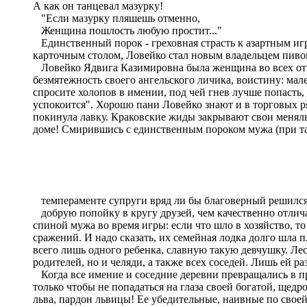
А как он танцевал мазурку!
"Если мазурку пляшешь отменно,
Женщина пошлость любую простит..."
Единственный порок - греховная страсть к азартным играм
карточным столом, Ловейко стал новым владельцем пивов
Ловейко Ядвига Казимировна была женщина во всех отнош
безмятежность своего ангельского личика, воистину: мале
спросите холопов в имении, под чей гнев лучше попасть, и
успокоится". Хорошо пани Ловейко знают и в торговых р
покинула лавку. Краковские жиды закрывают свои меняль
доме! Смирившись с единственным пороком мужа (при т
темпераменте супруги вряд ли бы благоверный решился 
добрую попойку в кругу друзей, чем качественно отличал
спиной мужа во время игры: если что шло в хозяйство, т
сражений. И надо сказать, их семейная лодка долго шла п
всего лишь одного ребенка, славную такую девчушку. Лес
родителей, но и челяди, а также всех соседей. Лишь ей р
Когда все имение и соседние деревни превращались в п
только чтобы не попадаться на глаза своей богатой, щед
льва, пардон львицы! Ее убедительные, наивные по свое