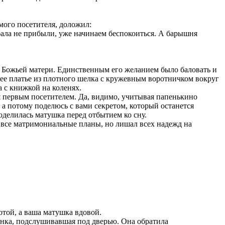
ого посетителя, доложил:
 бала не прибыли, уже начинаем беспокоиться. А барышня
и Божьей матери. Единственным его желанием было баловать и
нее платье из плотного шелка с кружевным воротничком вокруг
а с книжкой на коленях.
ня первым посетителем. Да, видимо, учитывая папенькино
 а потому поделюсь с вами секретом, который останется
оделилась матушка перед отбытием ко сну.
л все матримониальные планы, но лишал всех надежд на
отой, а ваша матушка вдовой.
 Янка, подслушивавшая под дверью. Она обратила