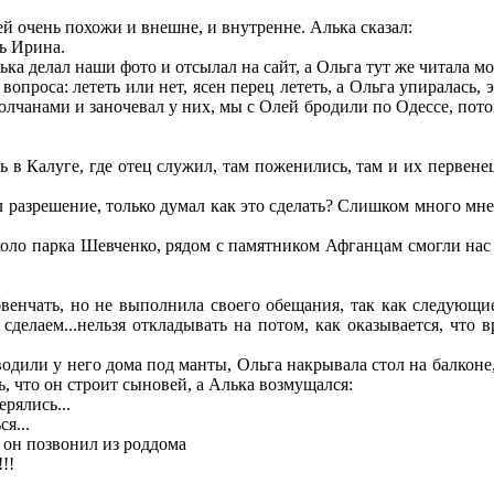
й очень похожи и внешне, и внутренне. Алька сказал:
ь Ирина.
 делал наши фото и отсылал на сайт, а Ольга тут же читала мо
проса: лететь или нет, ясен перец лететь, а Ольга упиралась, 
полчанами и заночевал у них, мы с Олей бродили по Одессе, пото
в Калуге, где отец служил, там поженились, там и их первенец
л разрешение, только думал как это сделать? Слишком много мне
оло парка Шевченко, рядом с памятником Афганцам смогли нас 
енчать, но не выполнила своего обещания, так как следующи
сделаем...нельзя откладывать на потом, как оказывается, что 
одили у него дома под манты, Ольга накрывала стол на балконе
ь, что он строит сыновей, а Алька возмущался:
рялись...
я...
 он позвонил из роддома
!!