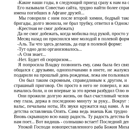
-Какие наши годы, в следующий приезд сразу к нам на об
Его называли Совестью сайта, трудно найти более справе
имена погибших в Афгане друзей...
Мы говорили с ним после второй химии, бодрый такой,
бригады, долго звонила, не брал трубку, ответил в Однок
-Крестная не смог добежать)
Да не смог добежать, когда мобилка под рукой, просто уж
Месяц назад он приснился мне молодой в полевой форме
-Аль. Ты что здесь делаешь, да еще в полевой форме:
-Тут одно дело организовалось...
-А Оля знает...
-Нет. Будет ей сюрпризом...
Я попросила Владку позвонить ему, сама была без связи
общался с друзьями, однополчанами в инете, не жалуясь
подарили на прошлый день рожденья, лежа им пользовался
Он был таким скромным, справедливым к другим, и не п
страшный приговор. Он просто в него не поверил, и жи
начались боли, и он впервые за это время разбудил Олю 
Они прожили долгую жизнь, он был счастливый человек
ему глаза, держа в последнюю минуту за руку... Вокруг
вальс, печальны ноты, Их звуки кружатся над нами. А в
детства оставляешь Опять. Сама ведь знаешь Как трудно 
Вновь скрывшую всю нашу радость. Ту радость детства без
нам поет... Вот видишь - солнышко встает! Последний де
Упокой Господи новопреставленного раба Божия Михаила