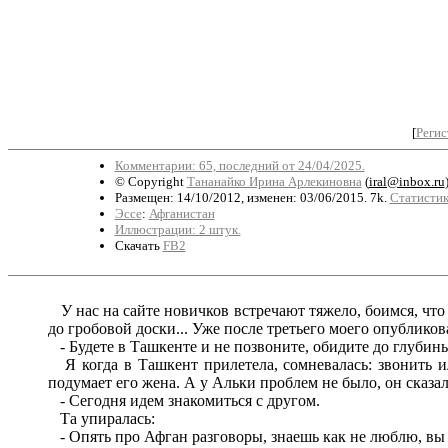
[
Регис
Комментарии: 65, последний от 24/04/2025.
© Copyright
Тананайко Ирина Арлекиновна
(
iral@inbox.ru
Размещен: 14/10/2012, изменен: 03/06/2015. 7k.
Статистик
Эссе
:
Афганистан
Иллюстрации: 2 штук.
Скачать
FB2
У нас на сайте новичков встречают тяжело, боимся, что 
до гробовой доски... Уже после третьего моего опублико
- Будете в Ташкенте и не позвоните, обидите до глубин
Я когда в Ташкент прилетела, сомневалась: звонить и
подумает его жена. А у Альки проблем не было, он сказал
- Сегодня идем знакомиться с другом.
Та упиралась:
- Опять про Афган разговоры, знаешь как не люблю, вы пр