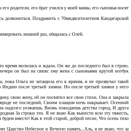
его родители, его брат учился у моей мамы, его сыновья носят
ь дозвониться. Поздравить с 70мидяситилетием Кандагарской
равмировать лишний раз, общалась с Олей.
это время молилась и ждала. Он же до последнего был в строю,
 вечера он был на связи: ему жена с сыновьями крутой нотбук
 пока Ольга не затащила его к врачам, и не прозвучал такой
в Индию после третьей химии. Но после третьей химии у него
, свою жену, ей он посвятил все свои стихи. Она и закрыла
р, вроде не последний, Своим плащом ночь накрывает. Осенний
овь надолго уезжаешь, Вновь покидаешь детства город, И друга
родная За строки эти. Я не знаю Как вынести всю эту тяжесть,
 будем вместе! Как в этой старой, доброй песне, Что осень тихо
 Царство Небесное и Вечную память...Аль, я не знаю, что за