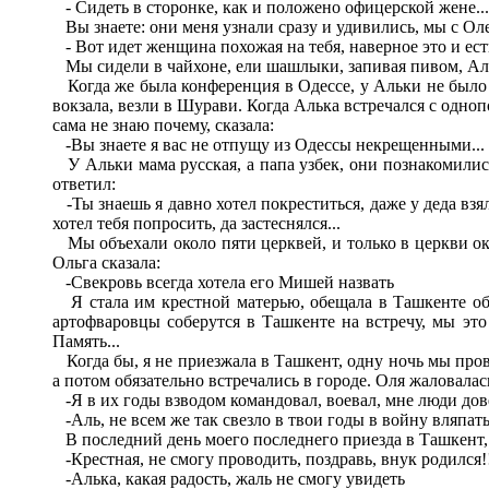
- Сидеть в сторонке, как и положено офицерской жене...
Вы знаете: они меня узнали сразу и удивились, мы с Оле
- Вот идет женщина похожая на тебя, наверное это и ест
Мы сидели в чайхоне, ели шашлыки, запивая пивом, Алька
Когда же была конференция в Одессе, у Альки не было во
вокзала, везли в Шурави. Когда Алька встречался с одно
сама не знаю почему, сказала:
-Вы знаете я вас не отпущу из Одессы некрещенными...
У Альки мама русская, а папа узбек, они познакомились 
ответил:
-Ты знаешь я давно хотел покреститься, даже у деда взя
хотел тебя попросить, да застеснялся...
Мы объехали около пяти церквей, и только в церкви ок
Ольга сказала:
-Свекровь всегда хотела его Мишей назвать
Я стала им крестной матерью, обещала в Ташкенте обв
артофваровцы соберутся в Ташкенте на встречу, мы это 
Память...
Когда бы, я не приезжала в Ташкент, одну ночь мы пров
а потом обязательно встречались в городе. Оля жаловалас
-Я в их годы взводом командовал, воевал, мне люди дове
-Аль, не всем же так свезло в твои годы в войну вляпатьс
В последний день моего последнего приезда в Ташкент,
-Крестная, не смогу проводить, поздравь, внук родился!!
-Алька, какая радость, жаль не смогу увидеть