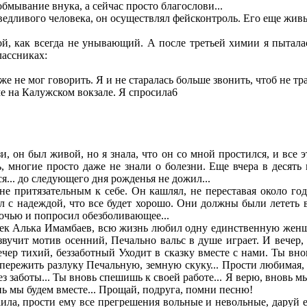
мывание внука, а сейчас просто благослови...
дливого человека, он осуществлял фейсконтроль. Его еще живы 
 как всегда не унывающий. А после третьей химии я пыталас
лассниках:
е не мог говорить. Я и не старалась больше звонить, чтоб не т
 на Калужском вокзале. Я спросила6
, он был живой, но я знала, что он со мной простился, и все 
, многие просто даже не знали о болезни. Еще вчера в десять
... до следующего дня рожденья не дожил...
ритязательным к себе. Он кашлял, не переставая около года,
л с надеждой, что все будет хорошо. Они должны были лететь 
ночью и попросил обезболивающее...
 Алька Имамбаев, всю жизнь любил одну единственную женщину
 звучит мотив осенний, Печально вальс в душе играет. И вече
ечер тихий, беззаботный Уходит в сказку вместе с нами. Ты вн
пережить разлуку Печальную, земную скуку... Прости любимая, 
 заботы... Ты вновь спешишь к своей работе... Я верю, вновь мы
нь мы будем вместе... Прощай, подруга, помни песню!
, прости ему все прегрешения вольные и невольные, даруй ему