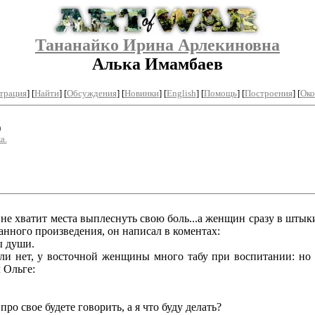
Тананайко Ирина Арлекиновна
Алька Имамбаев
трация
]
[
Найти
] [
Обсуждения
] [
Новинки
] [
English
] [
Помощь
] [
Построения
]
[
Око
)
а.
не хватит места выплеснуть свою боль...а женщин сразу в штыки,
ванного произведения, он написал в коментах:
ы души.
ли нет, у восточной женщины много табу при воспитании: но
 Ольге:
о свое будете говорить, а я что буду делать?