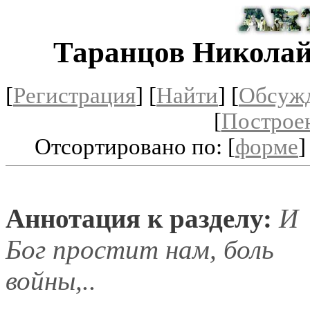
Таранцов Никола
[
Регистрация
]
[
Найти
] [
Обсуж
[
Построе
Отсортировано по: [
форме
]
Аннотация к разделу:
И
Бог простит нам, боль
войны,..