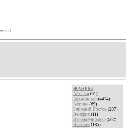
пка.ru
]
ЖАНРЫ:
Абхазия
(61)
Афганистан
(4414)
Африка
(69)
Ближний Восток
(207)
Венгрия
(11)
Вторая Мировая
(562)
Вьетнам
(185)