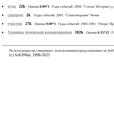
иуда
22k
Оценка:
8.00*3
Годы событий: 2004. "Статья" История
Ком
синдром
2k
Годы событий: 2001. "Стихотворение" Чечня
участок
27k
Оценка:
9.00*3
Годы событий: 1985-1991. "Очерк" П
Хроника чеченской командировки
102k
Оценка:
6.35*22
Го
По всем вопросам, связанным с использованием представленных на ArtOf
(с) ArtOfWar, 1998-2025