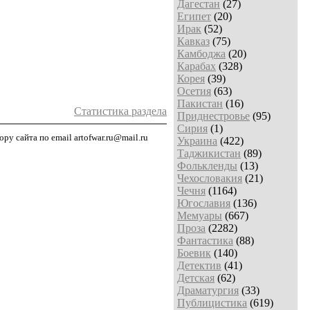
Дагестан
(27)
Египет
(20)
Ирак
(52)
Кавказ
(75)
Камбоджа
(20)
Карабах
(328)
Корея
(39)
Осетия
(63)
Пакистан
(16)
Статистика раздела
Приднестровье
(95)
Сирия
(1)
у сайта по email artofwar.ru@mail.ru
Украина
(422)
Таджикистан
(89)
Фолькленды
(13)
Чехословакия
(21)
Чечня
(1164)
Югославия
(136)
Мемуары
(667)
Проза
(2282)
Фантастика
(88)
Боевик
(140)
Детектив
(41)
Детская
(62)
Драматургия
(33)
Публицистика
(619)