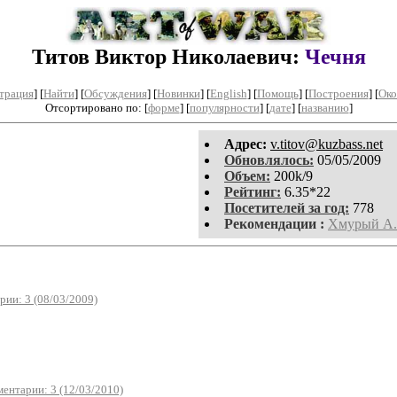
Титов Виктор Николаевич:
Чечня
трация
]
[
Найти
] [
Обсуждения
] [
Новинки
] [
English
] [
Помощь
] [
Построения
]
[
Око
Отсортировано по: [
форме
] [
популярности
] [
дате
] [
названию
]
Aдpeс:
v.titov@kuzbass.net
Обновлялось:
05/05/2009
Объем:
200k/9
Рейтинг:
6.35*22
Посетителей за год:
778
Рекомендации :
Хмурый А.
ии: 3 (08/03/2009)
ентарии: 3 (12/03/2010)