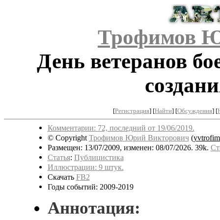
Трофимов Ю
День ветеранов бо
создани
[
Регистрация
]
[
Найти
] [
Обсуждения
] [
Комментарии: 72, последний от 19/06/2019.
© Copyright
Трофимов Юрий Викторович
(
yvtrofi
Размещен: 13/07/2009, изменен: 08/07/2026. 39k.
Ст
Статья
:
Публицистика
Иллюстрации: 9 штук.
Скачать
FB2
Годы событий: 2009-2019
Аннотация: