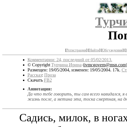
Турч
По
[
Регистрация
]
[
Найти
] [
Обсуждения
] [
Комментарии: 24, последний от 05/02/2013.
© Copyright
Турчина Ирина
(
ivmcgovern@msn.com
Размещен: 19/05/2004, изменен: 19/05/2004. 17k.
Ст
Рассказ
:
Проза
Скачать
FB2
Аннотация:
Да что тебе говорить, ты сам всего навидался, я ва
жизнь после, а метина эта, тоска смертная, на дн
Садись, милок, в ногах 