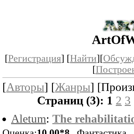
ArtOfW
[
Регистрация
] [
Найти
][
Обсуж
[
Построе
[
Авторы
] [
Жанры
] [Произ
Страниц (3):
1
2
3
Aletum
:
The rehabilitati
Оценка:
10.00*8
Фантастика