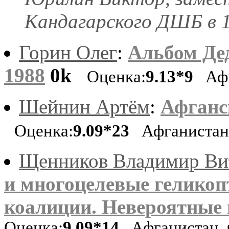
Кандагарского ДШБ в 19
Горин Олег
:
Альбом Дед
1988
0k
Оценка:
9.13*9
Афг
Шейнин Артём
:
Афганс
Оценка:
9.09*23
Афганиста
Щенников Владимир Ви
и многоцелевые гелико
коалиции. Невероятные 
Оценка:
9.09*14
Афганистан, 