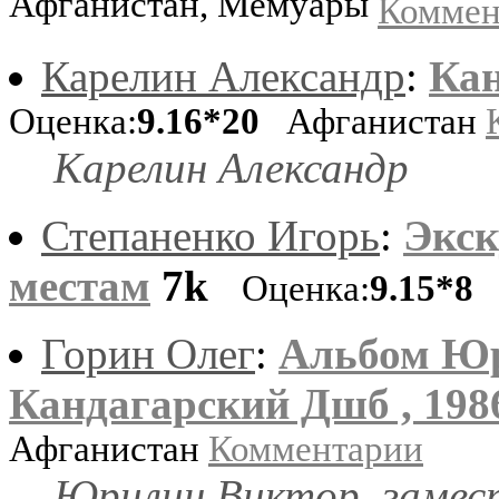
Афганистан, Мемуары
Коммен
Карелин Александр
:
Кан
Оценка:
9.16*20
Афганистан
Карелин Александр
Степаненко Игорь
:
Экск
местам
7k
Оценка:
9.15*8
А
Горин Олег
:
Альбом Юр
Кандагарский Дшб , 198
Афганистан
Комментарии
Юрилин Виктор, замес