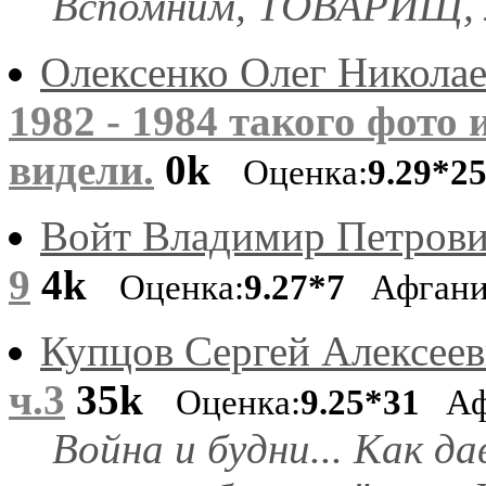
Вспомним, ТОВАРИЩ, м
Олексенко Олег Никола
1982 - 1984 такого фото
видели.
0k
Оценка:
9.29*2
Войт Владимир Петров
9
4k
Оценка:
9.27*7
Афгани
Купцов Сергей Алексее
ч.3
35k
Оценка:
9.25*31
Афг
Война и будни... Как д