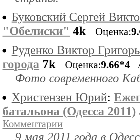
Буковский Сергей Викт
"Обелиски"
4k
Оценка:
9
Руденко Виктор Григор
города
7k
Оценка:
9.66*4
А
Фото современного Каб
Христензен Юрий
:
Ежег
батальона (Одесса 2011)
Комментарии
9 мая 2011 года в Одес