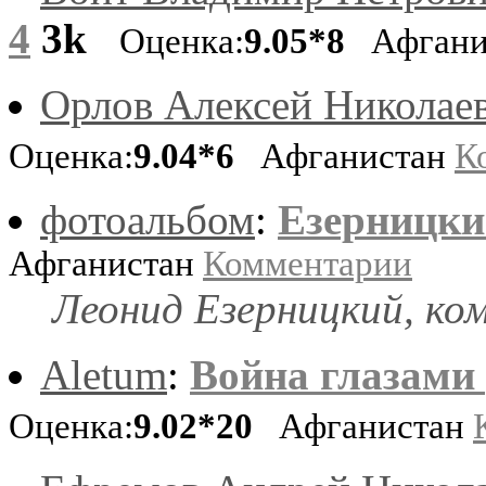
4
3k
Оценка:
9.05*8
Афгани
Орлов Алексей Николае
Оценка:
9.04*6
Афганистан
К
фотоальбом
:
Езерницки
Афганистан
Комментарии
Леонид Езерницкий, ком
Aletum
:
Война глазами 
Оценка:
9.02*20
Афганистан