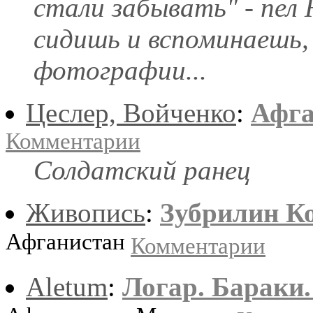
стали забывать" - пел
сидишь и вспоминаешь,
фотографии...
Цеслер, Войченко
:
Афг
Комментарии
Солдатский ранец
Живопись
:
Зубрилин К
Афганистан
Комментарии
Aletum
:
Логар. Бараки.