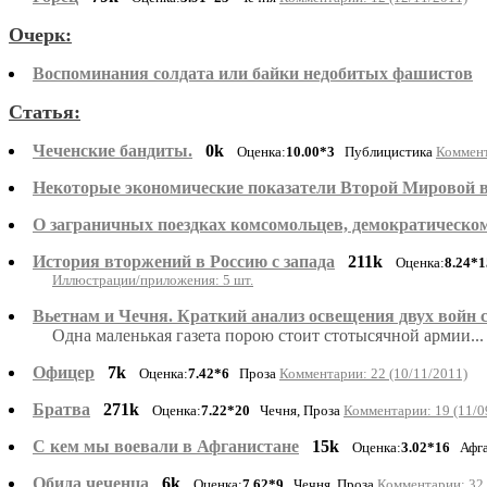
Очерк:
Воспоминания солдата или байки недобитых фашистов
Статья:
Чеченские бандиты.
0k
Оценка:
10.00*3
Публицистика
Коммент
Некоторые экономические показатели Второй Мировой 
О заграничных поездках комсомольцев, демократическом
История вторжений в Россию с запада
211k
Оценка:
8.24*1
Иллюстрации/приложения: 5 шт.
Вьетнам и Чечня. Краткий анализ освещения двух войн
Одна маленькая газета порою стоит стотысячной армии..
Офицер
7k
Оценка:
7.42*6
Проза
Комментарии: 22 (10/11/2011)
Братва
271k
Оценка:
7.22*20
Чечня, Проза
Комментарии: 19 (11/0
С кем мы воевали в Афганистане
15k
Оценка:
3.02*16
Афга
Обида чеченца
6k
Оценка:
7.62*9
Чечня, Проза
Комментарии: 32 