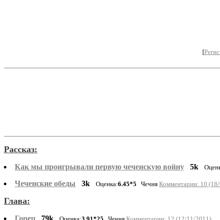
[
Регис
Рассказ:
Как мы проигрывали первую чеченскую войну
5k
Оцен
Чеченские обеды
3k
Оценка:
6.45*5
Чечня
Комментарии: 10 (18/
Глава:
Горец
79k
Оценка:
3.91*25
Чечня
Комментарии: 12 (12/11/2011)