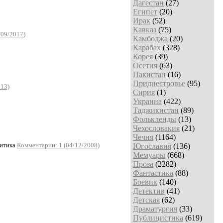
Дагестан
(27)
Египет
(20)
Ирак
(52)
Кавказ
(75)
/09/2017)
Камбоджа
(20)
Карабах
(328)
Корея
(39)
Осетия
(63)
Пакистан
(16)
Приднестровье
(95)
013)
Сирия
(1)
Украина
(422)
Таджикистан
(89)
Фолькленды
(13)
Чехословакия
(21)
Чечня
(1164)
итика
Комментарии: 1 (04/12/2008)
Югославия
(136)
Мемуары
(668)
Проза
(2282)
Фантастика
(88)
Боевик
(140)
Детектив
(41)
Детская
(62)
Драматургия
(33)
Публицистика
(619)