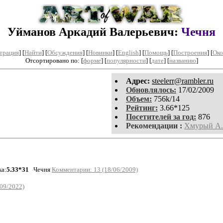
Уйманов Аркадий Валерьевич:
Чечня
трация
]
[
Найти
] [
Обсуждения
] [
Новинки
] [
English
] [
Помощь
] [
Построения
]
[
Око
Отсортировано по: [
форме
] [
популярности
] [
дате
] [
названию
]
Aдpeс:
steelerr@rambler.ru
Обновлялось:
17/02/2009
Объем:
756k/14
Рейтинг:
3.66*125
Посетителей за год:
876
Рекомендации :
Хмурый А.
ка:
5.33*31
Чечня
Комментарии: 13 (18/06/2009)
09/2022)