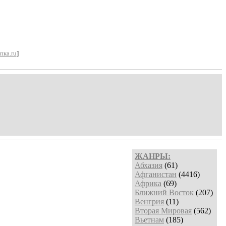
пка.ru
]
ЖАНРЫ:
Абхазия
(61)
Афганистан
(4416)
Африка
(69)
Ближний Восток
(207)
Венгрия
(11)
Вторая Мировая
(562)
Вьетнам
(185)