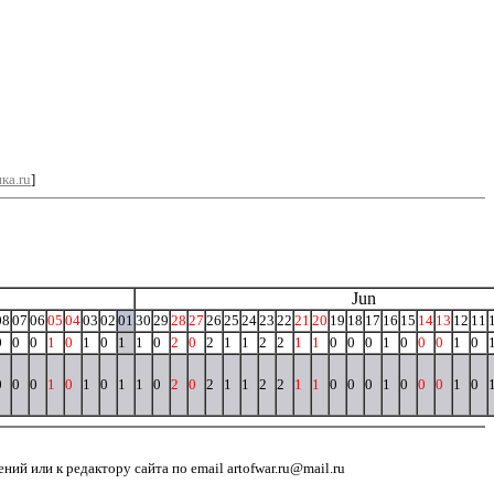
ка.ru
]
Jun
08
07
06
05
04
03
02
01
30
29
28
27
26
25
24
23
22
21
20
19
18
17
16
15
14
13
12
11
0
0
0
1
0
1
0
1
1
0
2
0
2
1
1
2
2
1
1
0
0
0
1
0
0
0
1
0
0
0
0
1
0
1
0
1
1
0
2
0
2
1
1
2
2
1
1
0
0
0
1
0
0
0
1
0
й или к редактору сайта по email artofwar.ru@mail.ru