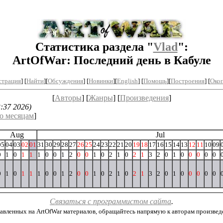
Статистика раздела "
Vlad
":
ArtOfWar: Последний день в Кабуле
страция
] [
Найти
][
Обсуждения
] [
Новинки
][
English
] [
Помощь
][
Построения
]
[
Окоп
[
Авторы
] [
Жанры
] [
Произведения
]
:37 2026)
о месяцам
]
Aug
Jul
05
04
03
02
01
31
30
29
28
27
26
25
24
23
22
21
20
19
18
17
16
15
14
13
12
11
10
09
0
1
0
1
1
1
0
0
1
2
0
0
1
0
2
1
0
2
1
3
2
0
1
0
0
0
0
0
0
1
0
1
1
1
0
0
1
2
0
0
1
0
2
1
0
2
1
3
2
0
1
0
0
0
0
0
Связаться с программистом сайта
.
авленных на ArtOfWar материалов, обращайтесь напрямую к авторам произведени