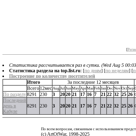
[
Реги
Статистика рассчитывается раз в сутки. (Wed Aug 5 00:03
Статистика раздела на top.list.ru
: [
по дням
] [
по неделям
] [
п
Построение по количеству посетителей
Итого
За последние 12 месяцев
Всего
12мес
Aug
Jul
Jun
May
Apr
Mar
Feb
Jan
Dec
Nov
Oct
Sep
По разделу
8291
230
3
20
20
21
17
16
7
21
22
32
25
26
Последний
день в
8291
230
3
20
20
21
17
16
7
21
22
32
25
26
Кабуле
По всем вопросам, связанным с использованием предст
(с) ArtOfWar, 1998-2025