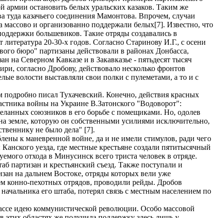
й армии остановить белых уральских казаков. Таким же
а туда казачьего соединения Мамонтова. Впрочем, случаи
 массово и организованно поддержали белых[7]. Известно, что
 поддержки большевиков. Такие отряды создавались в
 литература 20-30-х годов. Согласно Старинову И.Г., с осени
вого бюро" партизаны действовали в районах Донбасса,
н на Северном Кавказе и в Закавказье - пятьдесят тысяч
бири, согласно Дробову, действовало несколько фронтов
елые волости выставляли свои полки с пулеметами, а то и с
м подробно писал Тухачевский. Конечно, действия красных
частника войны на Украине В.Затонского "Водоворот":
желанных союзников в его борьбе с помещиками. Но, одолев
м на земле, которую он собственными усилиями исключительно,
твеннику не было дела" [7].
ены к маневренной войне, да и не имели стимулов, ради чего
 Канского уезда, где местные крестьяне создали пятитысячный
уемого отхода в Минусинск всего триста человек в отряде.
аб партизан и крестьянский съезд. Также поступали и
изан на дальнем Востоке, отряды которых вели уже
м конно-пехотных отрядов, проводили рейды. Дробов
начальника его штаба, потерял связь с местным населением по
 массе идею коммунистической революции. Особо массовой
в этих областях же получила поддержку здесь лишь у