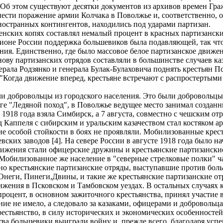
. Об этом существуют десятки документов из архивов времен Гра
ести поражение армии Колчака в Поволжье и, соответственно, 
остранных контингентов, находились под ударами партизан.
нских копях составлял немалый процент в красных партизанских 
ионе России поддержка большевиков была подавляющей, так что 
ния. Единственно, где было массовое белое партизанское движени
ову партизанских отрядов составляли в большинстве случаев каз
рала Родзянко и генерала Булак-Булаховича поднять крестьян П
"Когда движение вперед, крестьяне встречают с распростертыми 
ли добровольцы из городского населения. Это были добровольцы
иге "Ледяной поход", в Поволжье ведущее место занимал созданн
1918 года взяла Симбирск, а 7 августа, совместно с чешским отр
д Каппеля с сибирским и уральским казачеством стал костяком 
е особой стойкости в боях не проявляли. Мобилизованные крес
вских заводов [4]. На севере России в августе 1918 года было н
вижения стали офицерские дружины и крестьянские партизанские
обилизованное же население в "северные стрелковые полки" час
о крестьянские партизанские отряды, выступавшие против боль
 Онеги, Пинеги,Двины, и такие же крестьянские партизанские 
жения в Псковском и Тамбовском уездах. В остальных случаях к
оцент, в основном зажиточного крестьянства, принял участие 
ие не имело, а следовало за казаками, офицерами и добровольц
крестьянство, в силу исторических и экономических особенносте
ства большевики выиграли войну и, прежде всего, благодаря ус