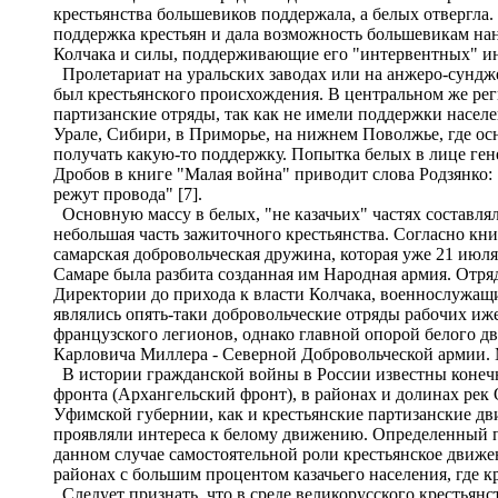
крестьянства большевиков поддержала, а белых отвергла
поддержка крестьян и дала возможность большевикам нан
Колчака и силы, поддерживающие его "интервентных" ин
Пролетариат на уральских заводах или на анжеро-сундже
был крестьянского происхождения. В центральном же рег
партизанские отряды, так как не имели поддержки населе
Урале, Сибири, в Приморье, на нижнем Поволжье, где осн
получать какую-то поддержку. Попытка белых в лице гене
Дробов в книге "Малая война" приводит слова Родзянко: 
режут провода" [7].
Основную массу в белых, "не казачьих" частях составля
небольшая часть зажиточного крестьянства. Согласно кн
самарская добровольческая дружина, которая уже 21 июля 
Самаре была разбита созданная им Народная армия. Отря
Директории до прихода к власти Колчака, военнослужащи
являлись опять-таки добровольческие отряды рабочих иже
французского легионов, однако главной опорой белого д
Карловича Миллера - Северной Добровольческой армии. М
В истории гражданской войны в России известны конечн
фронта (Архангельский фронт), в районах и долинах рек
Уфимской губернии, как и крестьянские партизанские дви
проявляли интереса к белому движению. Определенный пр
данном случае самостоятельной роли крестьянское движен
районах с большим процентом казачьего населения, где 
Следует признать, что в среде великорусского крестьян