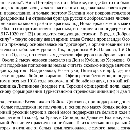
ные силы". Ни в Петербурге, ни в Москве, ни где бы то ни было
ии, т.к. подавляющая часть населения поддерживала советскую вл
 православию, и только поэтому Каледин мог покровительствов
роздовским 1-я отдельная бригада русских добровольцев числе
 с донскими казаками разбить красных под Новочеркасском и в ма
не было сил противостоять красным, и не получи он поддержки о
17-1920 гг." [2] приводятся следующие строки: "В рядах Добро
ю силу" - такую оценку давал армии глава Отдела пропаганды О
и по-прежнему основывалась на "договоре", а организованный
тельно стабильном уровне. Так, по данным В.Е. Павлова, 1-й О
ек из Одессы, по нескольку десятков офицеров и добровольцев и
. Около 2 тысяч человек выехало на Дон и Кубань из Харькова.
сяч) подобные пополнения нельзя считать сколько-нибудь знач
ов-курортов - Владикавказ, Ессентуки, Пятигорск и др.), где, п
ически не давал бойцов в армию. "Офицерство беспомощно подст
етом и осенью 1918 года вооруженной борьбе из двух, по крайне
лковника Литвинова (позднее т.н. Терский офицерский полк, кад
нову формирования Туркестанской стрелковой дивизии) и два-тр
, столице Всевеликого Войска Донского, при поддержке донског
 белые поддержки не получили, и основную массу белых войск с
нный русский мужик в своей массе поддерживать белых в ходе г
я регион Пскова), на Урале, в Сибири, на Дальнем Востоке, как
льной России ее практически не было. Те из крестьян центрально
торая, в отличие от белых, комплектовалась с самого начала со