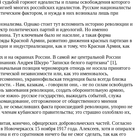
ьей судьбой горюют идеалисты и планы освобождения которого
елигией многих российских идеалистов. Русские националисты
итическим фактором, и нужда в них возникала лишь при
ионализма. Однако стоит тут вспомнить историю революции и
ектр политических партий и идеологий. Но именно
нина. Тут ключевым было не насилие, а такая форма
в ряды Красной Армии, развитию движения красных партизан в
ии и индустриализации, как и тому, что Красная Армия, как
х и на окраинах России. В самой же центральной России
инаниях Андрея Шкуро "Записки белого партизана" [1],
воначальная позиция черноморцев отнюдь не носила принятого
тической независимости или, как это именовалось,
несомненно, украинофильская тенденция была всегда близка
и. - Нам, казакам, - говорили они, - не по силам освободить
знь завоевания революции, создать оборонительную армию,
ное южно- русское государство, выжидать событий, служа
командование, отгороженное от общественного мнения
а), не осмысливших факта происшедшей революции, упорно не
 членам кубанского правительства; это страшно озлобляло их,
тая, конечно, офицерских добровольческих частей. Согласно
 Новочеркасск 15 ноября 1917 года. Алексеев, хотя и опирался
 и его соратников ничего бы не смог сделать, так как его