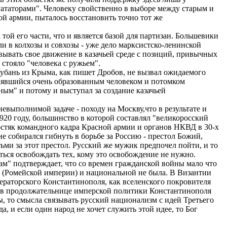
уататорами". Человеку свойственно в выборе между старым и
ой армии, пыталось восстановить точно тот же
той его части, что и является базой для партизан. Большевики
али в колхозы и совхозы - уже дело марксистско-ленинской
овывать свое движение в казачьей среде с позиций, привычных
 стояло "человека с ружьем".
 Кубань из Крыма, как пишет Дробов, не вызвал ожидаемого
влявшийся очень образованным человеком и потомком
ным" и потому и выступал за создание казачьей
выполнимой задаче - походу на Москву,что в результате и
20 году, большинство в которой составлял "великоросский
костяк командного кадра Красной армии и органов НКВД в 30-х
е собирался гибнуть в борьбе за Россию - престол Божий,
ьми за этот престол. Русский же мужик предпочел пойти, и то
ься освобождать тех, кому это освобождение не нужно.
" подтверждает, что со времен гражданской войны мало что
ии (Ромейской империи) и национальной не была. В Византии
мператорского Константинополя, как вселенского покровителя
ак в продолжательнице имперской политики Константинополя
, то смысла связывать русский национализм с идей Третьего
а, и если один народ не хочет служить этой идее, то Бог