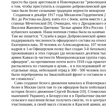
просто бы сразу арестовали в Новочеркасске "революцион
о том, чтобы приступить к созданию добровольческой арм
таки были более сильными традиции верности монархии и
Созданная в декабре 1917 года Михаилом Гордеевичем Д
Ясс до Ростова-на-Дону, взять его с боем, затем вместе
станице Мечетенской [9]. Очевидно, что у Дроздовского 
Василия Жановича Цветкова "Белые армии Юга России. 19
кубанских казаков. Наша военная ставка была на казачь
Там же пишется: "Служба в рядах Добровольческой арми
поддерживать численность офицерского состава на относи
Екатеринослава, 30 человек из Александровска, 107 челов
кадров в 1-м Офицерском полку был создан 3-й батальон)
проживавших в этих городах (до нескольких десятков ты
армии Кавказ (в частности Минераловодская группа город
офицеров", на протяжении почти всего 1918 года практ
распылялось по станицам и аулам... и в последовавшей л
отдельные лица, небольшой отряд в 300 - 500 человек по
были переброшены на Закаспийский фронт и составили ос
не сложилось".
Само создание белого движения началось в Новочеркасске
более в Москве (хотя там то уж офицеров было побольше)
историк белого движения Сергей Волков [10]. Стомиллио
нынешней Украине), в Белоруссии и в Прибалтике (включа
сельского населения белые получить смогли, то в центра
участниками, в своей массе служили в Красной армии, ко