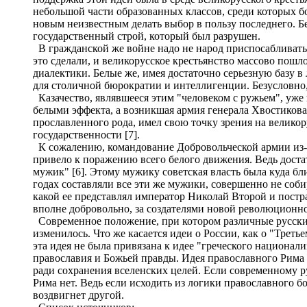
небольшой части образованных классов, среди которых б
новым неизвестным делать выбор в пользу последнего. Б
государственный строй, который был разрушен.
В гражданской же войне надо не народ приспосабливать по
это сделали, и великорусское крестьянство массово пошло
диалектики. Белые же, имея достаточно серьезную базу в
для столичной бюрократии и интеллигенции. Безусловно, 
Казачество, являвшееся этим "человеком с ружьем", уже 
белыми эффекта, а возникшая армия генерала Хвостикова
прославленного рода, имел свою точку зрения на великор
государственности [7].
К сожалению, командование Добровольческой армии из-за
привело к поражению всего белого движения. Ведь доста
мужик" [6]. Этому мужику советская власть была куда бл
годах составляли все эти же мужики, совершенно не соби
какой ее представлял император Николай Второй и постра
вполне добровольно, за создателями новой революционно
Современное положение, при котором различные русские
изменилось. Что же касается идеи о России, как о "Трет
эта идея не была привязана к идее "греческого национали
православия и Божьей правды. Идея православного Рима
ради сохранения вселенских целей. Если современному р
Рима нет. Ведь если исходить из логики православного бог
воздвигнет другой.