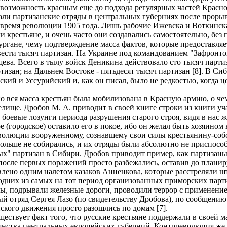
возможность красным еще до подхода регулярных частей Красно
вали партизанские отряды в центральных губерниях после прорыв
время революции 1905 года. Лишь рабочие Ижевска и Воткинска
 крестьяне, и очень часто они создавались самостоятельно, без
ргане, чему подтверждение масса фактов, которые предоставляет
вести тысяч партизан. На Украине под командованием "Зафронто
а. Всего в тылу войск Деникина действовало сто тысяч партиза
тизан; на Дальнем Востоке - пятьдесят тысяч партизан [8]. В Си
кий и Уссурийский и, как он писал, было не редкостью, когда ц
 вся масса крестьян была мобилизована в Красную армию, о че
елище. Дробов М. А. приводит в своей книге строки из книги у
боевые лозунги периода разрушения старого строя, видя в нас 
ое (городское) оставило его в покое, ибо он желал быть хозяино
революции вооруженному, сознавшему свои силы крестьянину-собс
льше не собирались, и их отряды были абсолютно не приспособл
ных" партизан в Сибири. Дробов приводит пример, как партизаны
а после первых поражений просто разбежались, оставив до планир
лено одним налетом казаков Анненкова, которые расстреляли шт
 одних из самых на тот период организованных приморских парт
ы, подрывали железные дороги, проводили террор с применение
й отряд Сергея Лазо (по свидетельству Дробова), по сообщению 
ского движения просто разошлись по домам [7].
ществует факт того, что русские крестьяне поддержали в своей
ьянства центральных европейских губерний. Контрреволюция же 