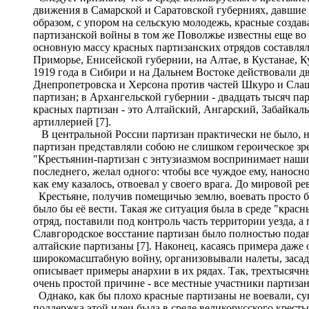
движения в Самарской и Саратовской губерниях, давшие 
образом, с упором на сельскую молодежь, красные созда
партизанской войны в том же Поволжье известны еще во 
основную массу красных партизанских отрядов составляли
Приморье, Енисейской губернии, на Алтае, в Кустанае, Ку
1919 года в Сибири и на Дальнем Востоке действовали д
Днепропетровска и Херсона против частей Шкуро и Слащев
партизан; в Архангельской губернии - двадцать тысяч пар
красных партизан - это Алтайский, Ангарский, Забайкальс
артиллерией [7].
В центральной России партизан практически не было, но
партизан представляли собою не слишком героическое зр
"Крестьянин-партизан с энтузиазмом воспринимает наши 
последнего, желал одного: чтобы все чуждое ему, наносн
как ему казалось, отвоевал у своего врага. До мировой 
Крестьяне, получив помещичью землю, воевать просто бо
было бы её вести. Такая же ситуация была в среде "крас
отряд, поставили под контроль часть территории уезда, 
Славгородское восстание партизан было полностью подав
алтайские партизаны [7]. Наконец, касаясь примера даже
широкомасштабную войну, организовывали налеты, засад
описывает примеры анархии в их рядах. Так, трехтысячны
очень простой причине - все местные участники партизан
Однако, как бы плохо красные партизаны не воевали, су
поддержка этой идеи была в среде великорусского крест