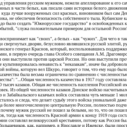
тод управления русским мужиком, нежели апеллирование к его с
ных в части белых, как писали сами историки белого движения,
ив куда лучше вооруженных сил красных, виновником был сам Д
ика, не обеспечив безопасность собственного тыла. Кубанские 
адо было создать "Южнорусское государство" в освобожденных к
обытий, "служа положительным примером для остальной России
принимает как "своих", а белых - как "чужих". Для чего в так
 свергнутых дворян, безусловно являвшихся русской элитой, ру
нского генерал Краснов, который, воспользовавшись поддержко
и, в первую очередь глава Особого совещания А.М. Драгомиров,
бы они выступили против царской России. Но они выступили пр
е культивировалась ненависть к "неказакам", иначе бы добровол
й войны, которую вел Шкуро, говорит о том, что ему надо было 
казачества была весьма ограничена по сравнению с численность
ства": "...Общая численность казачества в 1917 году составлял
00 тысяч казаков. Общая же численность населения Российской 
век. Из общей численности казаков Донское войско насчитывало бо
и Забайкальского казачьих войск составляла чуть меньше 1 мил
сталось и следа, что делает судьбу этого войска уникальной да
уда более многочисленную центральную России, полностью подч
почему мужик русский не пошел за белыми, но то, что он пошел
, тогда как численность Красной армии к концу 1919 года составл
мии составлял великорусский крестьянин, потому как Россия был
большевиков, как, например, в Ярославле и Ижевске, были прос