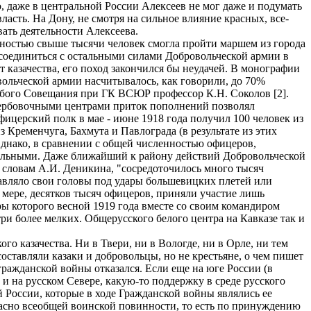
, даже в центральной России Алексеев не мог даже и подумать
асть. На Дону, не смотря на сильное влияние красных, все-
ать деятельности Алексеева.
нностью свыше тысячи человек смогла пройти маршем из города
е соединиться с остальными силами Добровольческой армии в
т казачества, его поход закончился бы неудачей. В монографии
вольческой армии насчитывалось, как говорили, до 70%
собого Совещания при ГК ВСЮР профессор К.Н. Соколов [2].
 вербовочными центрами приток пополнений позволял
фицерский полк в мае - июне 1918 года получил 100 человек из
з Кременчуга, Бахмута и Павлограда (в результате из этих
 Однако, в сравнении с общей численностью офицеров,
ительными. Даже ближайший к району действий Добровольческой
о словам А.И. Деникина, "сосредоточилось много тысяч
авляло свои головы под удары большевицких плетей или
й мере, десятков тысяч офицеров, приняли участие лишь
ры которого весной 1919 года вместе со своим командиром
и более мелких. Общерусского белого центра на Кавказе так и
о казачества. Ни в Твери, ни в Вологде, ни в Орле, ни тем
оставляли казаки и добровольцы, но не крестьяне, о чем пишет
ражданской войны отказался. Если еще на юге России (в
 и на русском Севере, какую-то поддержку в среде русского
й России, которые в ходе Гражданской войны являлись ее
гласно всеобщей воинской повинности, то есть по принуждению