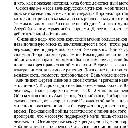
и что, как показала история, куда более действенный ме
Основная же масса великорусских мужиков, мобилизован
донские казаки так и не смогли удержать Воронеж прот
который и приказал казакам начать рейды в тылу противн
"самим казакам всю Россию не освободить", и поэтому н
Азербайджаном, Арменией и горцами. Далее выжидать с
действительной обстановке.
Очевидно ведь, что великорусский мужик большевиков вос
невыполнимую миссию, заключавшуюся в том, чтобы ради
черноморцев поддерживал атаман Всевеликого Войска До
снабжал Добровольческую армию. Командование этой арми
обвинять в сепаратизме можно было в том случае, если 
почивала идея православной монархии. В среде казаков н
взыграл инстинкт самосохранения. Логика же партизанско
возможность, помогать добровольцам. Ведь численность 
Как пишет Сергей Иванов в своей статье "Трагедия казаче
миллионов). В строю при этом было несколько больше 3
человек, а Императорской армии - в 10-12 миллионов чело
Общая численность Амурского, Уссурийского, Сибирского 
тысяч человек, от которых после Гражданской войны не о
миллионов казаков не могли бы удержать под властью к
времен Гражданской войны рассуждают о причинах того, 
проиграли, что массовую поддержку имели лишь от казаков
человек [5]. Основную же массу в регулярной Красной ар
мобилизацией из их среды. Отдельные восстания против 