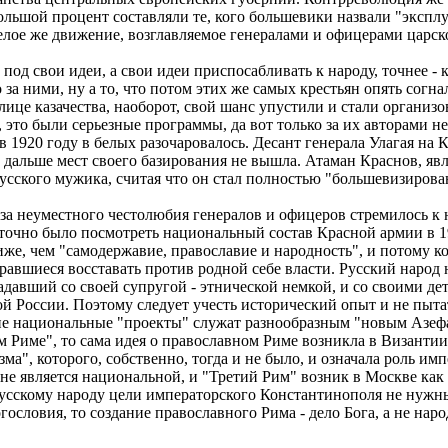
ольшой процент составляли те, кого большевики назвали "экспл
елое же движение, возглавляемое генералами и офицерами царск
д свои идеи, а свои идеи приспосабливать к народу, точнее - к 
 за ними, ну а то, что потом этих же самых крестьян опять согн
 лице казачества, наоборот, свой шанс упустили и стали организ
это были серьезные программы, да вот только за их авторами не
в 1920 году в белых разочаровалось. Десант генерала Улагая на
 дальше мест своего базирования не вышла. Атаман Краснов, я
усского мужика, считая что он стал полностью "большевизирова
 неуместного честолюбия генералов и офицеров стремилось к не
точно было посмотреть национальный состав Красной армии в 19
иже, чем "самодержавие, православие и народность", и потому 
равшиеся восставать против родной себе власти. Русский народ н
давший со своей супругой - этнической немкой, и со своими дет
й России. Поэтому следует учесть исторический опыт и не пытат
 национальные "проекты" служат разнообразным "новым Азефам
ьем Риме", то сама идея о православном Риме возникла в Визант
зма", которого, собственно, тогда и не было, и означала роль и
 не является национальной, и "Третий Рим" возник в Москве к
усскому народу цели императорского Константинополя не нужны
ословия, то создание православного Рима - дело Бога, а не народ