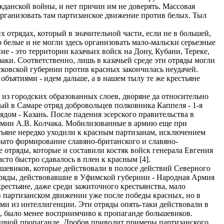
жданской войны, и нет причин им не доверять. Массовая
организовать там партизанское движение против белых. Тыл
отрядах, который в значительной части, если не в большей,
белые и не могли здесь организовать мало-мальски серьезные
е - это территории казачьих войск на Дону, Кубани, Тереке,
аки. Соответственно, лишь в казачьей среде эти отряды могли
сковской губернии против красных закончилась неудачей.
объятиями - идем дальше, а в нашем тылу те же крестьяне
 из городских образованных слоев, дворяне да относительно
ый в Самаре отряд добровольцев полковника Каппеля - 1-я
ядом - Казань. После падения эсерского правительства в
армии А.В. Колчака. Мобилизованные в армию еще при
тьяне нередко уходили к красным партизанам, исключением
ачато формирование славяно-британского и славяно-
 отряды, которые и составили костяк войск генерала Евгения
то быстро сдавалось в плен к красным [4].
шевиков, которые действовали в полосе действий Северного
отряды, действовавшие в Уфимской губернии - Народная Армия
рестьяне, даже среди зажиточного крестьянства, мало
в партизанском движении уже после победы красных, но в
ами из интеллигенции. Эти отряды опять-таки действовали в
й, было менее восприимчиво к пропаганде большевиков.
пешной пропаганде. Дробов приводит примеры партизанского