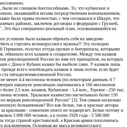
амосознанию.
 были не слишком боеспособными. То, что кубанские и
еникин, оказавшийся весьма посредственным военачальником,
казаки были правы полностью, с чем соглашался и Шкуро, что
азачьих районах, заключив договоры о федерации с Грузией,
". Это был совершенно реальный план, основывавшийся на
их условиях было казакам обрекать себя на заведомо
бить и стрелять великорусского мужика?! Эту позицию
й Германии, получал оттуда оружие и боеприпасы, которыми
 обвиняло всех казаков в сепаратизме. Между тем казаков
отив революционной России во имя тех принципов, на которых
ьцев с Дона и Кубани казаки бы выбили сами. У казаков лишь
прежде всего освобождать казаков и лишь потом, если будет
ю ста пятидесятимиллионной России.
а не менее 4.4 миллиона человек (по некоторым данным, 6 7
империи накануне революции оценивалась в 166 миллионов
лее 2,5 млн. казаков, Кубанское - 1,4 млн., Терское - 250 тыс.
лиона человек. Уральское казачество насчитывало более 150
же по меркам революционной России" [3]. Тем самым несколько
иненную большевикам? Все как белые, так и красные авторы
 за красными - сомнению никто не подвергает. Белые потому и
яла 3 000 000 человек, а к осени 1920 года - 5 500 000
а тогда страной крестьянской, а Красная армия пополнялась
то исключением. Основная же масса великорусского