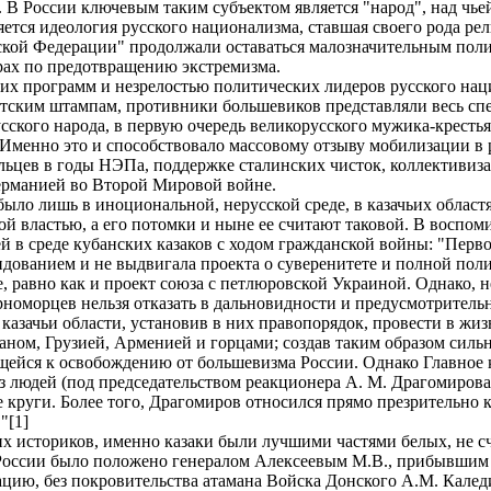
я. В России ключевым таким субъектом является "народ", над ч
яется идеология русского национализма, ставшая своего рода р
йской Федерации" продолжали оставаться малозначительным пол
рах по предотвращению экстремизма.
их программ и незрелостью политических лидеров русского нац
стским штампам, противники большевиков представляли весь сп
сского народа, в первую очередь великорусского мужика-крестья
. Именно это и способствовало массовому отзыву мобилизации 
цев в годы НЭПа, поддержке сталинских чисток, коллективизац
Германией во Второй Мировой войне.
ло лишь в иноциональной, нерусской среде, в казачьих областя
ой властью, а его потомки и ныне ее считают таковой. В воспом
ей в среде кубанских казаков с ходом гражданской войны: "Пер
дованием и не выдвигала проекта о суверенитете и полной поли
, равно как и проект союза с петлюровской Украиной. Однако, 
морцев нельзя отказать в дальновидности и предусмотрительност
азачьи области, установив в них правопорядок, провести в жи
аном, Грузией, Арменией и горцами; создав таким образом силь
ейся к освобождению от большевизма России. Однако Главное 
з людей (под председательством реакционера A. M. Драгомиров
 круги. Более того, Драгомиров относился прямо презрительно к
"[1]
 историков, именно казаки были лучшими частями белых, не счи
 России было положено генералом Алексеевым М.В., прибывшим в
ию, без покровительства атамана Войска Донского А.М. Каледина