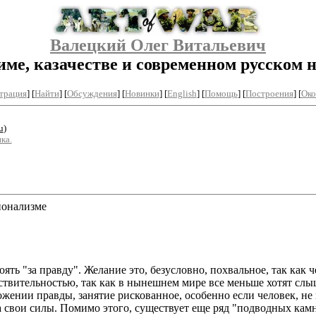
Валецкий Олег Витальевич
име, казачестве и современном русском 
трация
]
[
Найти
] [
Обсуждения
] [
Новинки
] [
English
] [
Помощь
] [
Построения
]
[
Око
u
)
ка.
ионализме
ь "за правду". Желание это, безусловно, похвальное, так как че
твительностью, так как в нынешнем мире все меньше хотят слышат
жении правды, занятие рискованное, особенно если человек, не 
 свои силы. Помимо этого, существует еще ряд "подводных камн