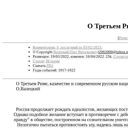
О Третьем Р
[
Регис
Комментарии: 6, последний от 05/02/2023.
© Copyright
Валецкий Олег Витальевич
(
2062000@inbox.r
Размещен: 19/03/2022, изменен: 16/04/2022. 25k.
Статисти
Статья
:
История
Скачать
FB2
Годы событий: 1917-1922
О Третьем Риме, казачестве и современном русском нац
О.Валецкий
Россия продолжает рождать идеалистов, желающих постоят
Однако подобное желание вступает в противоречие с дейс
правду" в обществе, построенном на сознательном уничто
Нелогично пытаться противостоять злу, надеясь лишь на