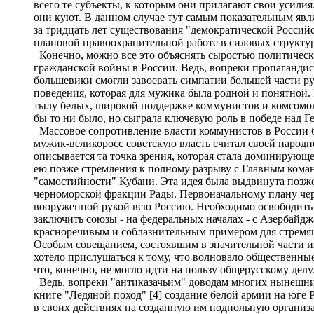
всего те субъекты, к которым они прилагают свои усили
они куют. В данном случае тут самым показательным явл
за тридцать лет существования "демократической Росси
плановой правоохранительной работе в силовых структу
Конечно, можно все это объяснять сыростью политическ
гражданской войны в России. Ведь, вопреки пропаганди
большевики смогли завоевать симпатии большей части ру
поведения, которая для мужика была родной и понятной
тылу белых, широкой поддержке коммунистов и комсомоль
бы то ни было, но сыграла ключевую роль в победе над 
Массовое сопротивление власти коммунистов в России бы
мужик-великоросс советскую власть считал своей народн
описывается та точка зрения, которая стала доминирующ
ею позже стремления к полному разрыву с Главным коман
"самостийности" Кубани. Эта идея была выдвинута позже
черноморской фракции Рады. Первоначальному плану черно
вооруженной рукой всю Россию. Необходимо освободить к
заключить союзы - на федеральных началах - с Азербайдж
красноречивым и соблазнительным примером для стремящ
Особым совещанием, состоявшим в значительной части и
хотело прислушаться к тому, что волновало общественные
что, конечно, не могло идти на пользу общерусскому делу.
Ведь, вопреки "антиказачьим" доводам многих нынешних
книге "Ледяной поход" [4] создание белой армии на юге
в своих действиях на созданную им подпольную организац