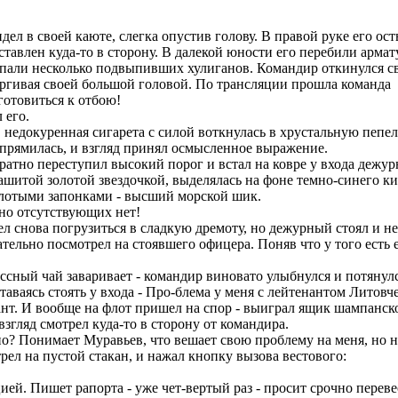
 в своей каюте, слегка опустив голову. В правой руке его осты
тавлен куда-то в сторону. В далекой юности его перебили арма
апали несколько подвыпивших хулиганов. Командир откинулся с
ергивая своей большой головой. По трансляции прошла команда
отовиться к отбою!
 его.
 недокуренная сигарета с силой воткнулась в хрустальную пепел
выпрямилась, и взгляд принял осмысленное выражение.
ратно переступил высокий порог и встал на ковре у входа дежу
шитой золотой звездочкой, выделялась на фоне темно-синего кит
золотыми запонками - высший морской шик.
нно отсутствующих нет!
л снова погрузиться в сладкую дремоту, но дежурный стоял и не
ельно посмотрел на стоявшего офицера. Поняв что у того есть е
сный чай заваривает - командир виновато улыбнулся и потянулс
аваясь стоять у входа - Про-блема у меня с лейтенантом Литовче
ант. И вообще на флот пришел на спор - выиграл ящик шампанског
згляд смотрел куда-то в сторону от командира.
о? Понимает Муравьев, что вешает свою проблему на меня, но н
ел на пустой стакан, и нажал кнопку вызова вестового:
й. Пишет рапорта - уже чет-вертый раз - просит срочно переве