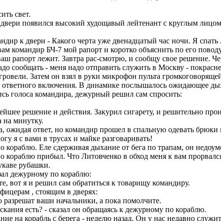
ить свет.
е двери появился высокий худощавый лейтенант с круглым лицом
ндир к двери - Какого черта уже двенадцатый час ночи. Я спать
ам командир БЧ-7 мой рапорт и коротко объяснить по его поводу
ш рапорт лежит. Завтра рас-смотрю, и сообщу свое решение. Чер
адо сообщать - меня надо отправить служить в Москву - покрасн
гровели. Затем он взял в руки микрофон пульта громкоговоряще
ка ответного включения. В динамике послышалось ожидающее ды
сь голоса командира, дежурный решил сам спросить:
шее решение и действия. Закурил сигарету, и решительно прои
 на минутку.
а, ожидая ответ, но командир прошел в спальную одевать брюки
огу я с вами в трусах и майке разговаривать!
 кораблю. Еле сдерживая дыхание от бега по трапам, он недоум
кораблю прибыл. Что Литовченко в обход меня к вам прорвалс
укаве рубашки.
зал дежурному по кораблю:
, вот я и решил сам обратиться к товарищу командиру.
фицерам , стоящим в дверях:
о разрешат ваши начальники, а пока помолчите.
скания есть? - сказал он обращаясь к дежурному по кораблю.
ие на корабль с берега - неделю назад. Он у нас недавно служи