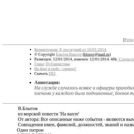
[
Регис
Комментарии: 8, последний от 16/01/2014.
© Copyright
Блытов Виктор
(
blotov@mail.ru
)
Размещен: 12/01/2014, изменен: 12/01/2014. 48k.
Статисти
Глава
:
Публицистика
На флаг и гюйс - смирно!
Скачать
FB2
Аннотация:
На службе случалось всякое и офицеры приходил
плечами у каждого были подчиненные, боевая т
В.Блытов
из морской повести 'На вахте'
От автора: Все описанные ниже события - являются в
Совпадения имен, фамилий, должностей, званий и назв
Один патрон