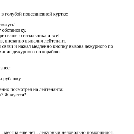
 в голубой повседневной куртке:
 ложусь!
 обстановку.
ез вашего начальника и все!
ев, внезапно выпалил лейтенант.
й связи и нажал медленно кнопку вызова дежурного по
хание дежурного по кораблю.
знес:
 и рубашку
енно посмотрел на лейтенанта:
я? Жалуется?
т - месяца еще нет - дежурный недовольно поморщился.