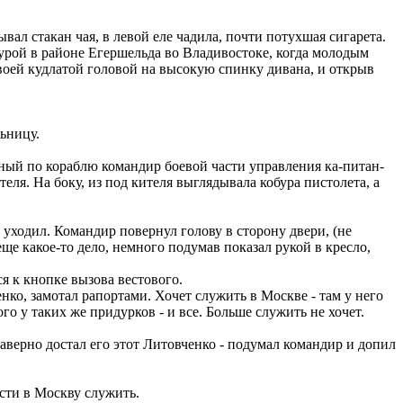
вал стакан чая, в левой еле чадила, почти потухшая сигарета.
турой в районе Егершельда во Владивостоке, когда молодым
воей кудлатой головой на высокую спинку дивана, и открыв
ьницу.
рный по кораблю командир боевой части управления ка-питан-
еля. На боку, из под кителя выглядывала кобура пистолета, а
 уходил. Командир повернул голову в сторону двери, (не
ще какое-то дело, немного подумав показал рукой в кресло,
я к кнопке вызова вестового.
нко, замотал рапортами. Хочет служить в Москве - там у него
о у таких же придурков - и все. Больше служить не хочет.
аверно достал его этот Литовченко - подумал командир и допил
сти в Москву служить.