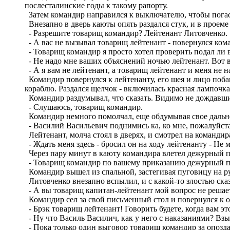
послесталинские годы к такому рапорту.
Затем командир направился к выключателю, чтобы погас
Внезапно в дверь каюты опять раздался стук, и в проем
- Разрешите товарищ командир? Лейтенант Литовченко.
- А вас не вызывал товарищ лейтенант - повернулся кома
- Товарищ командир я просто хотел проверить подал ли в
- Не надо мне ваших объяснений ночью лейтенант. Вот ва
- А я вам не лейтенант, а товарищ лейтенант и меня не н
Командир повернулся к лейтенанту, его шея и лицо поба
кораблю. Раздался щелчок - включилась красная лампоч
Командир раздумывал, что сказать. Видимо не дождавши
- Слушаюсь, товарищ командир.
Командир немного помолчал, еще обдумывая свое дальней
- Василий Васильевич поднимись ка, ко мне, пожалуйста
Лейтенант, молча стоял в дверях, и смотрел на командир
- Ждать меня здесь - бросил он на ходу лейтенанту - Не м
Через пару минут в каюту командира влетел дежурный по
- Товарищ командир по вашему приказанию дежурный по 
Командир вышел из спальной, застегивая пуговицу на р
Литовченко внезапно вспылил, и с какой-то злостью ска
- А вы товарищ капитан-лейтенант мой вопрос не решаете
Командир сел за свой письменный стол и повернулся к о
- Брэк товарищ лейтенант! Говорить будете, когда вам эт
- Ну что Василь Василич, как у него с наказаниями? Взы
- Пока только один выговор товарищ командир за опоздан