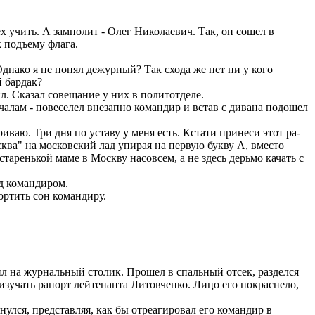
х учить. А замполит - Олег Николаевич. Так, он сошел в
к подъему флага.
 Однако я не понял дежурный? Так схода же нет ни у кого
й бардак?
ил. Сказал совещание у них в политотделе.
ичалам - повеселел внезапно командир и встав с дивана подошел
иваю. Три дня по уставу у меня есть. Кстати принеси этот ра-
ква" на московский лад упирая на первую букву А, вместо
таренькой маме в Москву насовсем, а не здесь дерьмо качать с
д командиром.
ортить сон командиру.
сил на журнальный столик. Прошел в спальный отсек, разделся
, изучать рапорт лейтенанта Литовченко. Лицо его покраснело,
нулся, представляя, как бы отреагировал его командир в