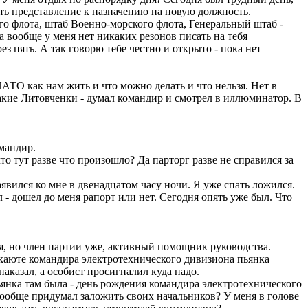
ать представление к назначению на новую должность.
го флота, штаб Военно-морского флота, Генеральный штаб -
 а вообще у меня нет никаких резонов писать на тебя
з пять. А так говорю тебе честно и открыто - пока нет
АТО как нам жить и что можно делать и что нельзя. Нет в
акие Литовченки - думал командир и смотрел в иллюминатор. В
омандир.
о тут разве что произошло? Да парторг разве не справился за
заявился ко мне в двенадцатом часу ночи. Я уже спать ложился.
л - дошел до меня рапорт или нет. Сегодня опять уже был. Что
ся, но член партии уже, активный помощник руководства.
в каюте командира электротехнического дивизиона пьянка
наказал, а особист просигналил куда надо.
ьянка там была - день рождения командира электротехнического
 вообще придумал заложить своих начальников? У меня в голове