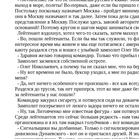
выход в море, полеты! Во-первых, даже если бы пришло п
Постольку поскольку назначает Москва - пройдет миниму
они в Москву назначают и так далее. Затем пока дела сдаш
представление в Москву. Послужи здесь, завоюй авторитет
оснований! Поэтому кругом и шагом марш заниматься с
Лейтенант вздохнул, хотел чего-то сказать, затем махну
- Во, пошли лейтенанты. Если бы мы так служили, то фл
интересное время мы живем и мы еще потягаемся с амери
каюту раздался стук и вошел с улыбкой замполит Олег Н
- Здравия желаю товарищ командир. Только что прибыл с б
Замполит засмеялся собственной остроте.
- Олег Николаевич, а почему ты не сказал мне, что на бе
- Ну вот времени не было, буксир уходил, а мне по радио
меня?
- Да, нет ничего особенного не произошло - все как всегд
Разделся до трусов, так нет приперся, этот ко мне даже 
за лейтенанты у нас пошли?
Командир закурил сигарету, и потянулся сидя на диванч
Замполит посерьезнел от лихого задора ничего не остало
- Ну, так Литовченко мне известная фигура - зам потяну
Среди лейтенантов это сейчас большая редкость - нам та
организована и я их там накрыл голубчиков - все команди
- Сигнальщики вы долбанные. Только о сигнализировании 
дивизиона Дунаевского - вот он и пригласил друзей. Я з