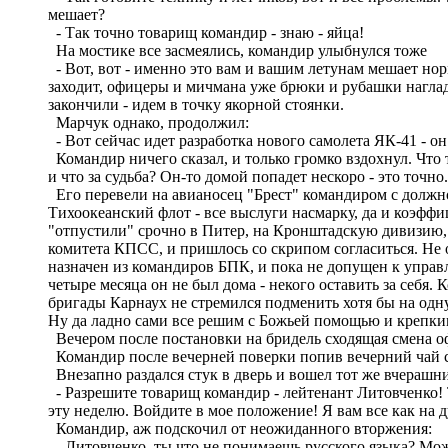
мешает?
- Так точно товарищ командир - знаю - яйца!
На мостике все засмеялись, командир улыбнулся тоже
- Вот, вот - именно это вам и вашим летунам мешает нор
заходит, офицеры и мичмана уже брюки и рубашки наглад
закончили - идем в точку якорной стоянки.
Марчук однако, продолжил:
- Вот сейчас идет разработка нового самолета ЯК-41 - о
Командир ничего сказал, и только громко вздохнул. Что 
и что за судьба? Он-то домой попадет нескоро - это точно.
Его перевели на авианосец "Брест" командиром с должнос
Тихоокеанский флот - все выслуги насмарку, да и коэффи
"отпустили" срочно в Питер, на Кронштадскую дивизию, а
комитета КПСС, и пришлось со скрипом согласиться. Не 
назначен из командиров БПК, и пока не допущен к управле
четыре месяца он не был дома - некого оставить за себя
бригады Карнаух не стремился подменить хотя бы на одн
Ну да ладно сами все решим с Божьей помощью и крепким
Вечером после постановки на бридель сходящая смена о
Командир после вечерней поверки попив вечерний чай с
Внезапно раздался стук в дверь и вошел тот же вчерашн
- Разрешите товарищ командир - лейтенант Литовченко! Т
эту неделю. Войдите в мое положение! Я вам все как на д
Командир, аж подскочил от неожиданного вторжения:
- Литовченко, ты что не понимаешь русского языка? Мож