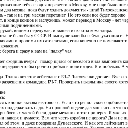
риказание тебя сегодня перевести в Москву, мне надо было пис
м два месяца, пока будут ходить документы - штаб Тихоокеанско
ь - так и на три месяца перетянет. Но это если все будет хорошо,
, в конце концов и заслужишь, может перевод в Москву - лет чере
воими подчиненными.
л рукой, видимо передумав, и вышел из каюты командира.
ота не было бы у СССР. И выслушивали бы сейчас указания из Н
косами и прочими их сателлитами, если конечно не помешают т
иколаевич.
ерега и сразу к вам на "палку" чая.
рег сходишь вчера? - помор-щился от веселого вида замполита к
 передали что бы срочно прибыл в политотдел. Я и побежал. А чт
а. Только вот этот лейтенант с БЧ-7 Литовченко достает. Вчера 
без разрешения командира БЧ-7. Проверить начальника своего хоте
ике.
сь:
лся к кнопке вызова вестового - Если что решил своего добивает
ких поддерживать надо. На прошлой неделе дал мне сигнал что 
ры боевых частей были, даже механик и тот приперся. Я уже их 
наверх и думаете. Вам что честь корабля не дорога? Да и не п
нал об этом, и даже поздравил Дунаевского. И как это лейтенант