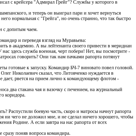
писал с крейсера "Адмирал Грейг"? Службы у которого в
шампанского, и теперь он выиграл пари и хочет вернуться
него нормальная с "Грейга", но очень странно, что так быстро
н с допитым чаем.
омандир и переведя взгляд на Муравьева:
вить в академию. А вы лейтенанта своего привести в меридиан
У нас здесь служба военная, черт побери! Нет, вы посмотрите -
 матросах говорить? Они так нам пачками рапорта потянут
еты готовые к запуску. Командир БЧ-7 виновато повел головой.
 Олег Николаевич сказал, что Литовченко нуждается в
не дает, рвется на прием лично к командующему флотом -
оса два стакана чая и вазочку с печением, на журнальный
го коридора.
ть? Распустили боевую часть, скоро и матросы начнут рапорта
ря ни чего не доложил мне, и не сделал ничего хорошего, чтобы
ения Родине. А если завтра на нас рапорта от всех
е сразу поняв вопроса командира.