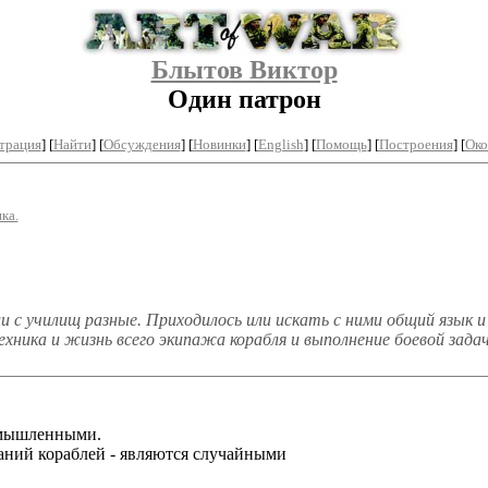
Блытов Виктор
Один патрон
трация
]
[
Найти
] [
Обсуждения
] [
Новинки
] [
English
] [
Помощь
] [
Построения
]
[
Око
ка.
и с училищ разные. Приходилось или искать с ними общий язык 
ехника и жизнь всего экипажа корабля и выполнение боевой зада
ымышленными.
аний кораблей - являются случайными