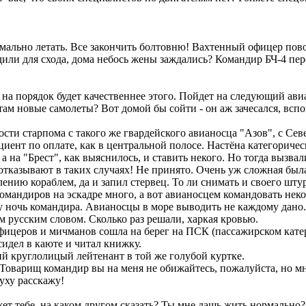
мально летать. Все закончить болтовню! Вахтенный офицер пово
или для схода, дома небось жены заждались? Командир БЧ-4 пе
н на порядок будет качественнее этого. Пойдет на следующий ав
там новые самолеты? Вот домой бы сойти - он аж зачесался, вспо
ти старпома с такого же гвардейского авианосца "Азов", с Севе
циент по оплате, как в центральной полосе. Настёна категориче
 на "Брест", как выяснилось, и ставить некого. Но тогда вызва
отказывают в таких случаях! Не принято. Очень уж сложная была
нию кораблем, да и запил стервец. То ли снимать и своего штур
. Командиров на эскадре много, а вот авианосцем командовать н
у ночь командира. Авианосцы в море выводить не каждому дано. 
 русским словом. Сколько раз решали, харкая кровью.
фицеров и мичманов сошла на берег на ПСК (пассажирском катер
идел в каюте и читал книжку.
ий круглолицый лейтенант в той же голубой куртке.
оварищ командир вы на меня не обижайтесь, пожалуйста, но мне
уху расскажу!
ет тебе, на каком другом сказать? Ты мне дашь жить нормально?