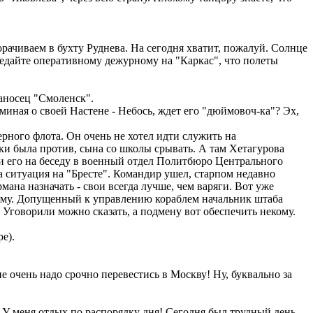
рачиваем в бухту Руднева. На сегодня хватит, пожалуй. Солнце
редайте оперативному дежурному на "Каркас", что полеты
ианосец "Смоленск".
миная о своей Настене - Небось, ждет его "дюймовоч-ка"? Эх,
рного флота. Он очень не хотел идти служить на
ски была против, сына со школы срывать. А там Хетагурова
ли его на беседу в военный отдел Политбюро Центрального
 ситуация на "Бресте". Командир ушел, старпом недавно
мана назначать - свои всегда лучше, чем варяги. Вот уже
екому. Допущенный к управлению кораблем начальник штаба
Уговорили можно сказать, а подмену вот обеспечить некому.
е).
 очень надо срочно перевестись в Москву! Ну, буквально за
 У меня отдых по распорядку дня! Сегодня был трудный день,