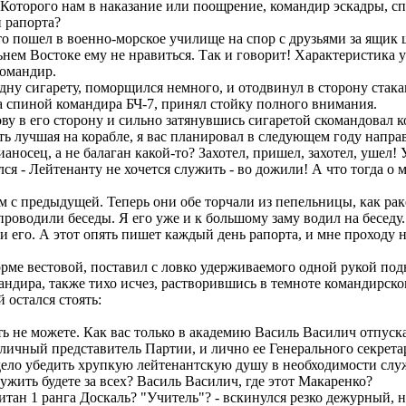
 Которого нам в наказание или поощрение, командир эскадры, с
и рапорта?
что пошел в военно-морское училище на спор с друзьями за ящик 
ьнем Востоке ему не нравиться. Так и говорит! Характеристика у 
командир.
дну сигарету, поморщился немного, и отодвинул в сторону стака
а спиной командира БЧ-7, принял стойку полного внимания.
ову в его сторону и сильно затянувшись сигаретой скомандовал к
ть лучшая на корабле, я вас планировал в следующем году напра
аносец, а не балаган какой-то? Захотел, пришел, захотел, ушел! 
ся - Лейтенанту не хочется служить - во дожили! А что тогда о
 с предыдущей. Теперь они обе торчали из пепельницы, как рак
роводили беседы. Я его уже и к большому заму водил на беседу.
 и его. А этот опять пишет каждый день рапорта, и мне проходу 
ме вестовой, поставил с ловко удерживаемого одной рукой подн
мандира, также тихо исчез, растворившись в темноте командирско
 остался стоять:
 не можете. Как вас только в академию Василь Василич отпуска
- личный представитель Партии, и лично ее Генерального секрета
 дело убедить хрупкую лейтенантскую душу в необходимости служ
ужить будете за всех? Василь Василич, где этот Макаренко?
ан 1 ранга Доскаль? "Учитель"? - вскинулся резко дежурный, н