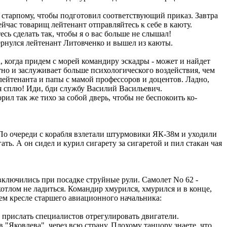
 старпому, чтобы подготовил соответствующий приказ. Завтра
ейчас товарищ лейтенант отправляйтесь к себе в каюту.
есь сделать так, чтобы я о вас больше не слышал!
ернулся лейтенант Литовченко и вышел из каюты.
, когда придем с морей командиру эскадры - может и найдет
тно и заслуживает больше психологического воздействия, чем
л-лейтенанта и папы с мамой профессоров и доцентов. Ладно,
е я сплю! Иди, бди службу Василий Васильевич.
л так же тихо за собой дверь, чтобы не беспокоить ко-
По очереди с корабля взлетали штурмовики ЯК-38м и уходили
ть. А он сидел и курил сигарету за сигаретой и пил стакан чая
 включились при посадке струйные рули. Самолет No 62 -
котлом не ладиться. Командир хмурился, хмурился и в конце,
ем кресле старшего авиационного начальника:
 прислать специалистов отрегулировать двигатели.
в "Яковлева", через всю страну. Плохому танцору знаете, что