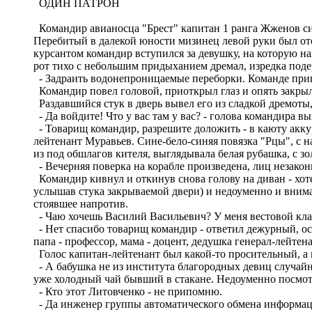
ОДИН ПАТРОН
Командир авианосца "Брест" капитан 1 ранга Жженов сидел
Перебитый в далекой юности мизинец левой руки был отс
курсантом командир вступился за девушку, на которую н
рот тихо с небольшим придыханием дремал, изредка под
- Задраить водонепроницаемые переборки. Команде приг
Командир повел головой, приоткрыл глаз и опять закрыл
Раздавшийся стук в дверь вывел его из сладкой дремоты,
- Да войдите! Что у вас там у вас? - голова командира 
- Товарищ командир, разрешите доложить - в каюту акку
лейтенант Муравьев. Сине-бело-синяя повязка "Рцы", с на
из под обшлагов кителя, выглядывала белая рубашка, с 
- Вечерняя поверка на корабле произведена, лиц незако
Командир кивнул и откинув снова голову на диван - хоте
услышав стука закрываемой двери) и недоуменно и внимат
стоявшее напротив.
- Чаю хочешь Василий Васильевич? У меня вестовой клас
- Нет спасибо товарищ командир - ответил дежурный, ост
папа - профессор, мама - доцент, дедушка генерал-лейтен
Голос капитан-лейтенант был какой-то просительный, а в
- А бабушка не из института благородных девиц случайн
уже холодный чай бывший в стакане. Недоуменно посмотр
- Кто этот Литовченко - не припомню.
- Да инженер группы автоматического обмена информацие