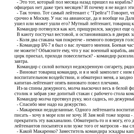
- Это тот, который пол месяца назад пришел на корабль?
офицерах нет даже трех месяцев? И почему я не видел эт
- Так точно. Тот самый лейтенант с "Грейга"! Говорит, 
срочно в Москву. У нас на авианосце, да и вообще на Дал
ушел или может ушли его? Мутный лейтенант, товарищ 
Командир потянулся как кот, прищурился, закурил еще о
В каюту постучал вестовой, и остановившись в дверях з
- Коля два стакана чая покрепче - немного повернув гол
- Командир БЧ-7 я был о вас лучшего мнения. Боевая час
не можете? Объясните ему, что у нас военный корабль, ави
цирк приехал, приходи повеселиться? - командир разозлил
завтра.
Командир с силой воткнул недокуренную сигарету, рядом
- Виноват товарищ командир, и я и мой замполит с ним п
воспитательном воздействии, и обматерил меня, а заодно
капитан-лейтенант опять виновато повел плечами.
Из-за спины дежурного, молча выскочил весь в белой фор
столик и забрав уже допитый стакан с рабочего стола ко
Командир молча протянул руку, мол садись, но дежурный
- Спасибо мне надо на дежурство.
- Макаренки недоделанные. Одного лейтенанта воспитать
писать - хочу в море или не хочу. И Зам мой тоже хорош 
прекратить эту вакханалию. Обматерить-то и я могу, его
лейтенантов посыпятся или хуже того от матросов - вы сл
- Какой Макаренко? Заместитель командира эскадры капит