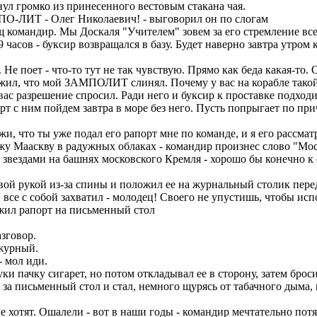
л громко из принесенного вестовым стакана чая.
ПО-ЛИТ - Олег Николаевич! - выговорил он по слогам
щ командир. Мы Доскаля "Учителем" зовем за его стремление все
 часов - буксир возвращался в базу. Будет наверно завтра утром 
 Не поет - что-то тут не так чувствую. Прямо как беда какая-то.
оложил, что мой ЗАМПОЛИТ слинял. Почему у вас на корабле тако
 вас разрешение спросил. Ради него и буксир к проставке подход
ерт с ним пойдем завтра в море без него. Пусть попрыгает по пр
, что ты уже подал его рапорт мне по команде, и я его рассматр
ажу Мааскву в радужных облаках - командир произнес слово "Мос
звездами на башнях московского Кремля - хорошо бы конечно к с
й рукой из-за спины и положил ее на журнальный столик пере
се с собой захватил - молодец! Своего не упустишь, чтобы исп
жил рапорт на письменный стол
зговор.
ежурный.
- мол иди.
ки пачку сигарет, но потом откладывал ее в сторону, затем бро
ел за письменный стол и стал, немного щурясь от табачного дыма
 хотят. Ошалели - вот в наши годы - командир мечтательно потя