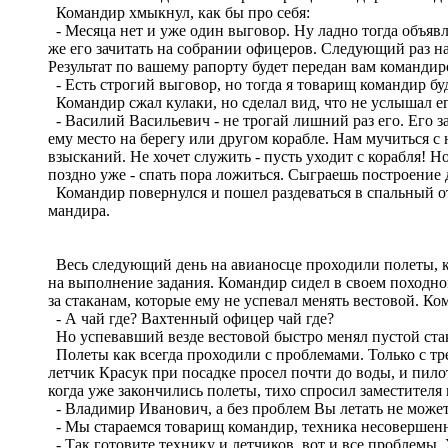
Командир хмыкнул, как бы про себя:
- Месяца нет и уже один выговор. Ну ладно тогда объяв
же его зачитать на собрании офицеров. Следующий раз нак
Результат по вашему рапорту будет передан вам командиро
- Есть строгий выговор, но тогда я товарищ командир б
Командир сжал кулаки, но сделал вид, что не услышал е
- Василий Васильевич - не трогай лишний раз его. Его з
ему место на берегу или другом корабле. Нам мучиться с
взысканий. Не хочет служить - пусть уходит с корабля! Н
поздно уже - спать пора ложиться. Сыграешь построение д
Командир повернулся и пошел раздеваться в спальный отс
мандира.
Весь следующий день на авианосце проходили полеты, к
на выполнение задания. Командир сидел в своем походном 
за стаканам, которые ему не успевал менять вестовой. Ко
- А чай где? Вахтенный офицер чай где?
Но успевавший везде вестовой быстро менял пустой ста
Полеты как всегда проходили с проблемами. Только с тре
летчик Красук при посадке просел почти до воды, и пило
когда уже закончились полеты, тихо спросил заместител
- Владимир Иванович, а без проблем Вы летать не може
- Мы стараемся товарищ командир, техника несовершенна
- Так готовите технику и летчиков, вот и все проблемы. 