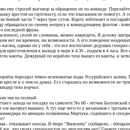
ляю ему строгий выговор за обращение не по команде. Перелайте
ажу арестом на гауптвахту, если эти взыскания не помогут. А с
м боевой части 7 через трое суток. Идите лейтенант и постарайт
уду обращаться по своему вопросу к командующему флотом - пов
го последней фразы.
аклинило, силой не сломаешь, можно навредить. Я доложу завтра
 ним нет ни времени, ни возможности. А его поведение неадеква
о наглец, однако он у тебя - это все воспитание дедушки генера
ля приготовления к выходу в море в 4.30 - подъем в 4 часа. Вс
ек каюты. Дежурный по кораблю тихо вышел из каюты, и затвори
орабль бороздил темно-зеленоватые воды Уссурийского залива. 
кресле и о чем-то думал. Его старались по возможности не трога
мандир тихо ворчал:
кан чая на полный.
тьего захода на посадку на самолете No 60 - летчик Балуевский
т еле вытянул машину. А тут еще чего-то у механиков с третьим 
я командира по авиации полковника Марчука, сидевшего в соседн
те?
я - отказывает иногда. В бюро "Яковлева" сообщили, - обещали
У вас, что своих специалистов по двигателям нет? Гоняете спецо