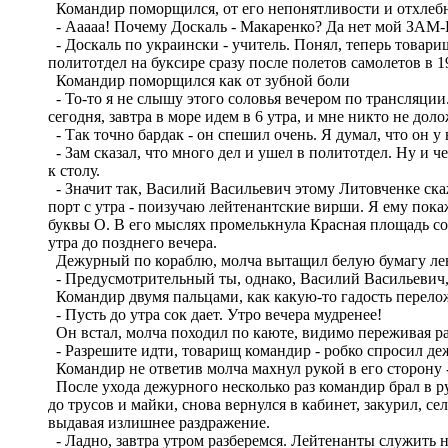
Командир поморщился, от его непонятливости и отхлебну
- Ааааа! Почему Доскаль - Макаренко? Да нет мой ЗАМ-
- Доскаль по украински - учитель. Понял, теперь товари
политотдел на буксире сразу после полетов самолетов в 19
Командир поморщился как от зубной боли
- То-то я не слышу этого соловья вечером по трансляции.
сегодня, завтра в море идем в 6 утра, и мне никто не д
- Так точно бардак - он спешил очень. Я думал, что он у
- Зам сказал, что много дел и ушел в политотдел. Ну и ч
к столу.
- Значит так, Василий Васильевич этому Литовченке скажи
порт с утра - поизучаю лейтенантские вирши. Я ему пок
буквы О. В его мыслях промелькнула Красная площадь со 
утра до позднего вечера.
Дежурный по кораблю, молча вытащил белую бумагу лево
- Предусмотрительный ты, однако, Василий Васильевич, в
Командир двумя пальцами, как какую-то гадость перело
- Пусть до утра сок дает. Утро вечера мудренее!
Он встал, молча походил по каюте, видимо переживая ра
- Разрешите идти, товарищ командир - робко спросил д
Командир не ответив молча махнул рукой в его сторону 
После ухода дежурного несколько раз командир брал в ру
до трусов и майки, снова вернулся в кабинет, закурил, с
выдавая излишнее раздражение.
- Ладно, завтра утром разберемся. Лейтенанты служить не