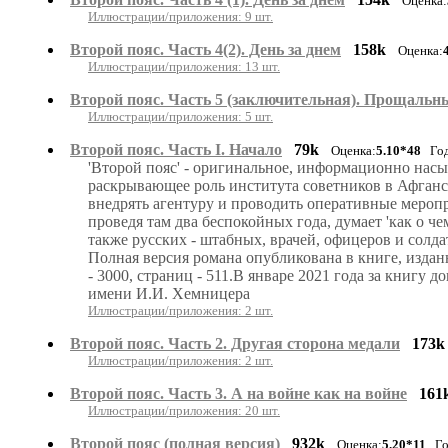
Оценка:
Иллюстрации/приложения: 9 шт.
Второй пояс. Часть 4(2). День за днем
158k
Оценка:
Иллюстрации/приложения: 13 шт.
Второй пояс. Часть 5 (заключительная). Прощальн
Иллюстрации/приложения: 5 шт.
Второй пояс. Часть I. Начало
79k
Оценка:
5.10*48
Годы
'Второй пояс' - оригинальное, информационно нас
раскрывающее роль института советников в Афганск
внедрять агентуру и проводить оперативные меропр
проведя там два беспокойных года, думает 'как о че
также русских - штабных, врачей, офицеров и солд
Полная версия романа опубликована в книге, изданн
- 3000, страниц - 511.В январе 2021 года за книг
имени И.И. Хемницера
Иллюстрации/приложения: 2 шт.
Второй пояс. Часть 2. Другая сторона медали
173k
Иллюстрации/приложения: 2 шт.
Второй пояс. Часть 3. А на войне как на войне
161
Иллюстрации/приложения: 20 шт.
Второй пояс (полная версия)
932k
Оценка:
5.20*11
Год