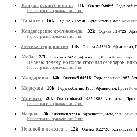
Кандагарский бакшиш
14k
Оценка:
9.00*6
Годы событи
Иллюстрации/приложения: 1 шт.
Тарантул
16k
Оценка:
7.05*10
Афганистан, Юмор
Коммента
Кандагарские кролиководы
32k
Оценка:
6.14*25
Афга
Иллюстрации/приложения: 1 шт.
Люська-террористка
11k
Оценка:
5.23*15
Афганистан, 
Мабас
37k
Оценка:
5.74*7
Афганистан, Проза
Комментарии: 
Не знаю почему, но после этого дал себе зарок: ник
Иллюстрации/приложения: 3 шт.
Мандарины
14k
Оценка:
5.60*16
Годы событий: 1987. Афг
Маркуша
10k
Годы событий: 1987. Афганистан, Проза
Комм
Миномет
20k
Годы событий: 1987-1988. Афганистан, Проз
Иллюстрации/приложения: 2 шт.
Награда
5k
Оценка:
8.52*14
Афганистан, Мемуары
Коммент
Иллюстрации/приложения: 2 шт.
Не плюй в колодец...
12k
Оценка:
8.22*20
Афганистан, 