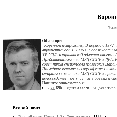
Ворон
[
Регис
Об авторе:
Коренной астраханец. В период с 1972 по
внутренних дел. В 1986 г. с должности 
УР УВД Астраханской области откоманд
Представительства МВД СССР в ДРА. Н
советником спецотдела (разведки) Царан
Последние четыре месяца афганской ком
старшего советника МВД СССР в провин
непосредственное участие в боевых и с
Начните знакомство с
:
Дух
89k
Оценка:
8.66*28
"Кандагарские б
Второй пояс:
Второй пояс. Часть 4 (1). День за днем
154k