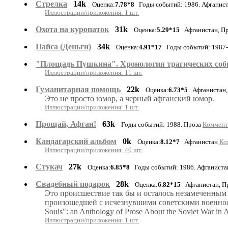
Стрелка
14k
Оценка:
7.78*8
Годы событий: 1986. Афганис
Иллюстрации/приложения: 1 шт.
Охота на куропаток
31k
Оценка:
5.29*15
Афганистан, П
Пайса (Деньги)
34k
Оценка:
4.91*17
Годы событий: 1987-1
"Площадь Пушкина". Хронология трагических со
Иллюстрации/приложения: 11 шт.
Гуманитарная помощь
22k
Оценка:
6.73*5
Афганистан
Это не просто юмор, а черный афганский юмор.
Иллюстрации/приложения: 1 шт.
Прощай, Афган!
63k
Годы событий: 1988. Проза
Коммента
Кандагарский альбом
0k
Оценка:
8.12*7
Афганистан
Ко
Иллюстрации/приложения: 40 шт.
Стукач
27k
Оценка:
6.85*8
Годы событий: 1986. Афганиста
Свадебный подарок
28k
Оценка:
6.82*15
Афганистан, П
Это происшествие так бы и осталось незамеченным
произошедшей с исчезнувшими советскими военносл
Souls": an Anthology of Prose About the Soviet War i
Иллюстрации/приложения: 1 шт.