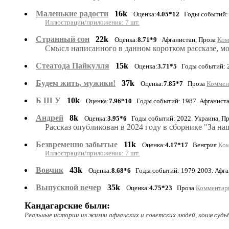
Маленькие радости
16k
Оценка:
4.05*12
Годы событий: 
Иллюстрации/приложения: 7 шт.
Странный сон
22k
Оценка:
8.71*9
Афганистан, Проза
Ком
Смысл написанного в данном коротком рассказе, мо
Стеатода Пайкулля
15k
Оценка:
3.71*5
Годы событий: 2
Будем жить, мужики!
37k
Оценка:
7.85*7
Проза
Коммент
Б Ш У
10k
Оценка:
7.96*10
Годы событий: 1987. Афганист
Андрей
8k
Оценка:
3.95*6
Годы событий: 2022. Украина, П
Рассказ опубликован в 2024 году в сборнике "За на
Безвременно забытые
11k
Оценка:
4.17*17
Венгрия
Ком
Иллюстрации/приложения: 7 шт.
Вовчик
43k
Оценка:
8.68*6
Годы событий: 1979-2003. Афган
Выпускной вечер
35k
Оценка:
4.75*23
Проза
Комментари
Кандагарские были:
Реальные истории из жизни афганских и советских людей, коим судь