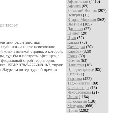
Афганистан
(4416)
Африка
(69)
Ближний Восток
(207)
Венгрия
(11)
Вторая Мировая
(562)
Вьетнам
(185)
(27/12/2020)
Дагестан
(27)
Египет
(20)
Ирак
(52)
ментами беллетристики,
Кавказ
(75)
 глубинки - а иначе невозможно
Камбоджа
(20)
й жизни далекой страны, о которой,
Карабах
(328)
ды, судьбы и портреты афганцев, а
Корея
(39)
, феодальный строй территории.
Осетия
(63)
жка, ISBN: 978-5-227-04810-3, тираж
Пакистан
(16)
ом Лауреата литературной премии
Приднестровье
(95)
Сирия
(1)
Украина
(422)
Таджикистан
(89)
Фолькленды
(13)
Чехословакия
(21)
Чечня
(1164)
Югославия
(136)
Мемуары
(668)
Проза
(2282)