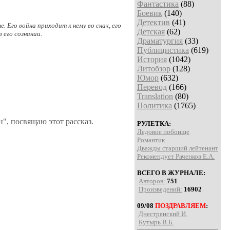
Фантастика
(88)
Боевик
(140)
Детектив
(41)
 Его война приходит к нему во снах, его
Детская
(62)
 его сознании.
Драматургия
(33)
Публицистика
(619)
История
(1042)
Литобзор
(128)
Юмор
(632)
Перевод
(166)
Translation
(80)
Политика
(1765)
", посвящаю этот рассказ.
РУЛЕТКА:
Ледовое побоище
Романтик
Дважды старший лейтенант
Рекомендует Раченков Е.А.
ВСЕГО В ЖУРНАЛЕ:
Авторов:
751
Произведений:
16902
09/08
ПОЗДРАВЛЯЕМ
:
Днестрянский И.
Кутырь В.Б.