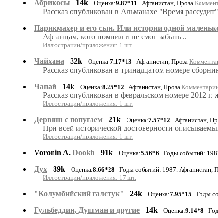
Абрикосы
14k
Оценка:
9.87*11
Афганистан, Проза
Коммент
Рассказ опубликован в Альманахе "Время рассудит",
Парикмахер и его сын. Или истории одной маленьк
Афганцам, кого помнил и не смог забыть...
Иллюстрации/приложения: 1 шт.
Чайхана
32k
Оценка:
7.17*13
Афганистан, Проза
Комментар
Рассказ опубликован в тринадцатом номере сборни
Чапай
14k
Оценка:
8.25*12
Афганистан, Проза
Комментарии:
Рассказ опубликован в февральском номере 2012 г
Иллюстрации/приложения: 1 шт.
Дервиш с попугаем
21k
Оценка:
7.57*12
Афганистан, Пр
При всей исторической достоверности описываемых
Иллюстрации/приложения: 1 шт.
Voronin A.
Dookh
91k
Оценка:
5.56*6
Годы событий: 1987.
Дух
89k
Оценка:
8.66*28
Годы событий: 1987. Афганистан, 
Иллюстрации/приложения: 17 шт.
"Колумбийский галстук"
24k
Оценка:
7.95*15
Годы соб
Гульбеддин, Душман и другие
14k
Оценка:
9.14*8
Годы