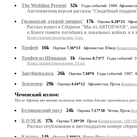
The Wedding Present
32k
Годы событий: 1988. Афганиста
Англоязычная версия рассказа "Свадебный подарок
Гюльчатай, открой личико!
17k
Оценка:
6.28*21
Афган
Рассказ вошел в Сборник "Мы из ARTOFWAR", выпуще
и Книге памяти погибших в локальных войнах и в м
Иллюстрации/приложения: 4 шт.
Трофей
16k
Оценка:
7.36*13
Афганистан, Юмор
Комментари
Трофеи из Шинарая
1k
Оценка:
8.73*7
Годы событий: 19
Иллюстрации/приложения: 19 шт.
Зарубцевалось
26k
Оценка:
7.68*6
Годы событий: 1987. А
Землемер
29k
Оценка:
4.44*12
Афганистан, Проза
Коммента
Чеченский излом:
После Афгана мы наивно полагали что война для нас закончилась раз 
Беликовский мост
24k
Оценка:
7.17*38
Чечня, Проза
Ком
Б О М Ж
37k
Оценка:
7.39*39
Проза
Комментарии: 198 (16
Рассказ опубликован в шестнадцатом номере сборн
Какава
14k
Оценка:
5.80*14
Чечня, Проза
Комментарии: 20 