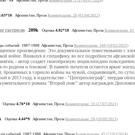
3.87*19
Афганистан, Проза
Комментарии: 151 (30/07/2024)
4.63*16
Афганистан, Проза
Комментарии: 26 (01/04/2012)
ые гастроли
209k
Оценка:
4.92*18
Афганистан, Проза
Комментарии: 61 
 событий: 1987-1988. Афганистан, Проза
Комментарии: 169 (19/02/2025)
ыщенное произведение. Это документальное повествование с эле
ой войне. Вникнув в специфику, во все подробности афганской
иятия, - автор создает своеобразную энциклопедию повседневно
м-то родном и близком'. В памяти читателя остаются яркие эпизо
ат, брошенных в горнило войны на чужой, сохраняющей, по сути
ой в 2013 году, в издательстве - "Центрполиграф", твердая обло
у документального романа "Второй пояс" автор награжден Диплом
Оценка:
4.76*18
Афганистан, Проза
Комментарии: 33 (27/07/2021)
k
Оценка:
4.44*9
Афганистан, Проза
Комментарии: 26 (19/09/2013)
ы событий: 1987-1988. Афганистан, Проза
Комментарии: 45 (22/03/2024)