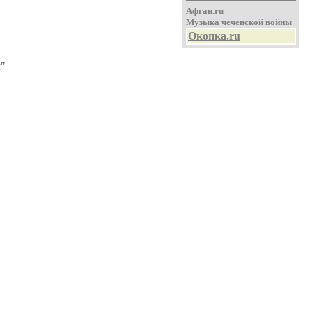
Афган.ru
Музыка чеченской войны
Окопка.ru
с"