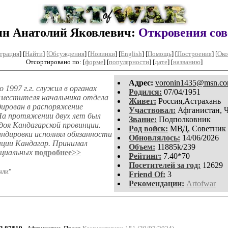
ин Анатолий Яковлевич:
Откровения со
трация
]
[
Найти
] [
Обсуждения
] [
Новинки
] [
English
] [
Помощь
] [
Построения
]
[
Око
Отсортировано по: [
форме
] [
популярности
] [
дате
] [
названию
]
Aдpeс:
voronin1435@msn.c
 1997 г.г. служил в органах
Родился:
07/04/1951
заместителя начальника отдела
Живет:
Россия,Астрахань
ирован в распоряжение
Участвовал:
Афганистан, 
а протяжении двух лет был
Звание:
Подполковник
доя Кандагарской провинции.
Род войск:
МВД, Советник
андировки исполнял обязанности
Обновлялось:
14/06/2026
ции Кандагар. Принимал
Объем:
11885k/239
пециальных
подробнее>>
Рейтинг:
7.40*70
Посетителей за год:
12629
ыли"
Friend Of:
3
Рекомендации:
Artofwar