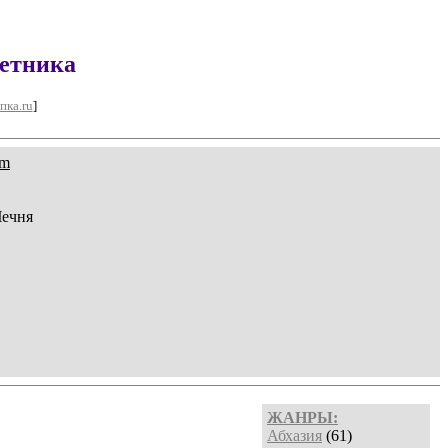
ветника
пка.ru
]
om
Чечня
ЖАНРЫ:
Абхазия
(61)