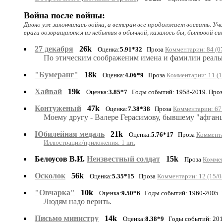
Война после войны:
Давно уж закончилась война, а ветеран все продолжает воевать. Уче
враги возвращаются из небытия в обычной, казалось бы, бытовой си
27 декабря
26k
Оценка:
5.91*32
Проза
Комментарии: 84 (0
По этическим соображеним имена и фамилии реальн
"Бумеранг"
18k
Оценка:
4.06*9
Проза
Комментарии: 11 (1
Хайвай
19k
Оценка:
3.85*7
Годы событий: 1958-2019. Про
Контуженый
47k
Оценка:
7.38*38
Проза
Комментарии: 67 
Моему другу - Валере Герасимову, бывшему "афганц
Юбилейная медаль
21k
Оценка:
5.76*17
Проза
Коммента
Иллюстрации/приложения: 1 шт.
Белоусов В.И.
Неизвестный солдат
15k
Проза
Коммен
Осколок
56k
Оценка:
5.35*15
Проза
Комментарии: 12 (15/0
"Овчарка"
10k
Оценка:
9.50*6
Годы событий: 1960-2005.
Людям надо верить.
Письмо министру
14k
Оценка:
8.38*9
Годы событий: 201