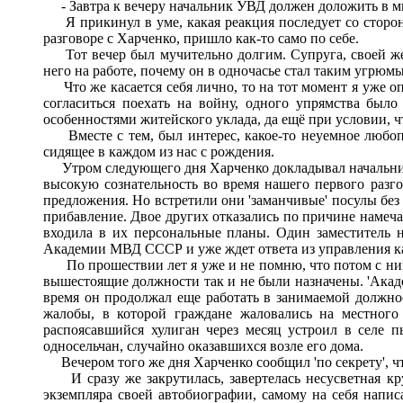
- Завтра к вечеру начальник УВД должен доложить в мин
Я прикинул в уме, какая реакция последует со стороны
разговоре с Харченко, пришло как-то само по себе.
Тот вечер был мучительно долгим. Супруга, своей женск
него на работе, почему он в одночасье стал таким угрюмы
Что же касается себя лично, то на тот момент я уже оп
согласиться поехать на войну, одного упрямства бы
особенностями житейского уклада, да ещё при условии, ч
Вместе с тем, был интерес, какое-то неуемное любопы
сидящее в каждом из нас с рождения.
Утром следующего дня Харченко докладывал начальнику 
высокую сознательность во время нашего первого разг
предложения. Но встретили они 'заманчивые' посулы без 
прибавление. Двое других отказались по причине намечаю
входила в их персональные планы. Один заместитель н
Академии МВД СССР и уже ждет ответа из управления кад
По прошествии лет я уже и не помню, что потом с ними 
вышестоящие должности так и не были назначены. 'Акаде
время он продолжал еще работать в занимаемой должнос
жалобы, в которой граждане жаловались на местного
распоясавшийся хулиган через месяц устроил в селе 
односельчан, случайно оказавшихся возле его дома.
Вечером того же дня Харченко сообщил 'по секрету', ч
И сразу же закрутилась, завертелась несусветная кру
экземпляра своей автобиографии, самому на себя напи