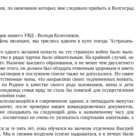
ков, по окончанию которых мне следовало прибыть в Волгоград
щик нашего УВД - Володя Колесников.
нь милиции, мы тряслись вдвоем в купе поезда 'Астрахань-
о одного желания попасть на эту странную войну было мало.
тво в рядах партии было обязательным. На крайний случай, он
ет. Наличие высшего образования, и не менее чем двухлетнего
оме этого, он должен был обладать отменным здоровьем и иметь
ыговоров в послужном списке также не допускалось. Но самое
ветственные чины, что направляли своих подчиненных воевать,
ь на Родине в качестве своего рода заложников, жены и дети
роходимца семья вряд ли стала бы помехой для осуществления
олюбия тоже.
полагающейся в современном здании, в пятнадцати минутах
ерапевт, после проверки наших командировочных документов,
не опаздывать на следующий день к назначенному часу для
, посоветовал не очень-то увлекаться спиртными напитками, а
 за те пять лет, пока обучался на заочном отделении Высшей
ил. Мы и свежим воздухом успели надышаться, и к вечеру были