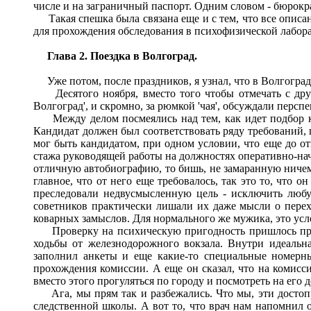
числе и на заграничный паспорт. Одним словом - бюрокра
Такая спешка была связана еще и с тем, что все описа
для прохождения обследования в психофизической лабор
Глава 2. Поездка в Волгоград.
Уже потом, после праздников, я узнал, что в Волгогра
Десятого ноября, вместо того чтобы отмечать с друз
Волгоград', и скромно, за рюмкой 'чая', обсуждали перс
Между делом посмеялись над тем, как идет подбор кан
Кандидат должен был соответствовать ряду требований, 
мог быть кандидатом, при одном условии, что еще до от
стажа руководящей работы на должностях оперативно-нач
отличную автобиографию, то бишь, не замаранную ничем
главное, что от него еще требовалось, так это то, что
преследовали недвусмысленную цель - исключить любую
советников практически лишали их даже мысли о перехо
коварных замыслов. Для нормального же мужика, это усл
Проверку на психическую пригодность пришлось прох
ходьбы от железнодорожного вокзала. Внутри идеальна
заполнил анкеты и еще какие-то специальные номерн
прохождения комиссии. А еще он сказал, что на комисс
вместо этого прогуляться по городу и посмотреть на его 
Ага, мы прям так и разбежались. Что мы, эти достопри
следственной школы. А вот то, что врач нам напомнил 