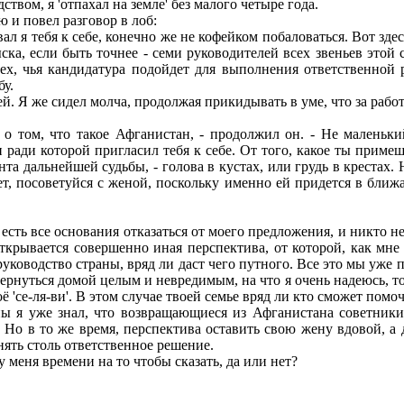
твом, я 'отпахал на земле' без малого четыре года.
и повел разговор в лоб:
 тебя к себе, конечно же не кофейком побаловаться. Вот здесь
ска, если быть точнее - семи руководителей всех звеньев этой
х, чья кандидатура подойдет для выполнения ответственной р
у.
 Я же сидел молча, продолжая прикидывать в уме, что за работ
том, что такое Афганистан, - продолжил он. - Не маленький,
и ради которой пригласил тебя к себе. От того, какое ты приме
анта дальнейшей судьбы, - голова в кустах, или грудь в крестах
ет, посоветуйся с женой, поскольку именно ей придется в ближа
ть все основания отказаться от моего предложения, и никто не в
 открывается совершенно иная перспектива, от которой, как мн
уководство страны, вряд ли даст чего путного. Все это мы уже п
вернуться домой целым и невредимым, на что я очень надеюсь, то 
оё 'се-ля-ви'. В этом случае твоей семье вряд ли кто сможет помо
я уже знал, что возвращающиеся из Афганистана советники н
 Но в то же время, перспектива оставить свою жену вдовой, а 
нять столь ответственное решение.
еня времени на то чтобы сказать, да или нет?