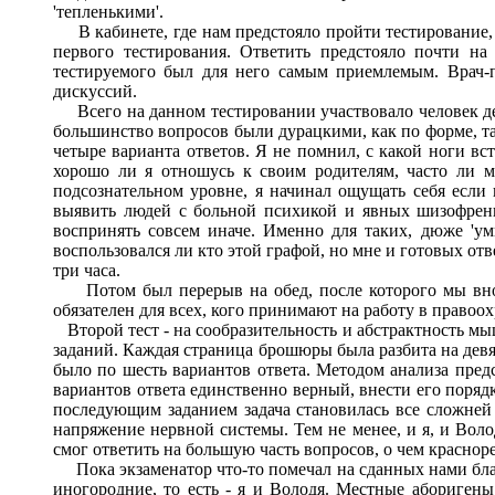
'тепленькими'.
В кабинете, где нам предстояло пройти тестирование, с
первого тестирования. Ответить предстояло почти н
тестируемого был для него самым приемлемым. Врач-п
дискуссий.
Всего на данном тестировании участвовало человек деся
большинство вопросов были дурацкими, как по форме, так
четыре варианта ответов. Я не помнил, с какой ноги вст
хорошо ли я отношусь к своим родителям, часто ли м
подсознательном уровне, я начинал ощущать себя если
выявить людей с больной психикой и явных шизофреник
воспринять совсем иначе. Именно для таких, дюже 'ум
воспользовался ли кто этой графой, но мне и готовых от
три часа.
Потом был перерыв на обед, после которого мы вновь 
обязателен для всех, кого принимают на работу в право
Второй тест - на сообразительность и абстрактность м
заданий. Каждая страница брошюры была разбита на девя
было по шесть вариантов ответа. Методом анализа пред
вариантов ответа единственно верный, внести его поряд
последующим заданием задача становилась все сложней 
напряжение нервной системы. Тем не менее, и я, и Воло
смог ответить на большую часть вопросов, о чем красно
Пока экзаменатор что-то помечал на сданных нами блан
иногородние, то есть - я и Володя. Местные аборигены