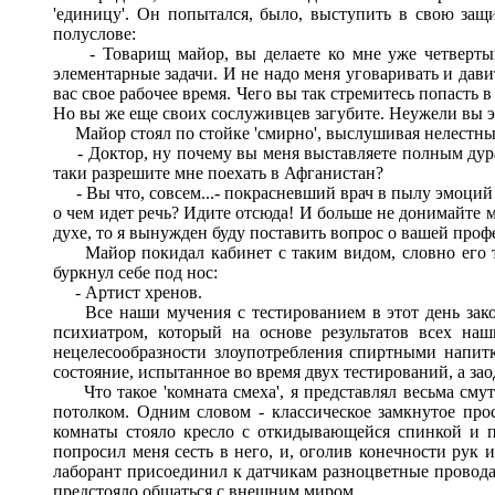
'единицу'. Он попытался, было, выступить в свою защи
полуслове:
- Товарищ майор, вы делаете ко мне уже четвертый за
элементарные задачи. И не надо меня уговаривать и дави
вас свое рабочее время. Чего вы так стремитесь попасть 
Но вы же еще своих сослуживцев загубите. Неужели вы э
Майор стоял по стойке 'смирно', выслушивая нелестные э
- Доктор, ну почему вы меня выставляете полным дурако
таки разрешите мне поехать в Афганистан?
- Вы что, совсем...- покрасневший врач в пылу эмоций в
о чем идет речь? Идите отсюда! И больше не донимайте 
духе, то я вынужден буду поставить вопрос о вашей про
Майор покидал кабинет с таким видом, словно его тол
буркнул себе под нос:
- Артист хренов.
Все наши мучения с тестированием в этот день закон
психиатром, который на основе результатов всех на
нецелесообразности злоупотребления спиртными напитк
состояние, испытанное во время двух тестирований, а за
Что такое 'комната смеха', я представлял весьма смут
потолком. Одним словом - классическое замкнутое про
комнаты стояло кресло с откидывающейся спинкой и п
попросил меня сесть в него, и, оголив конечности рук 
лаборант присоединил к датчикам разноцветные провода
предстояло общаться с внешним миром.