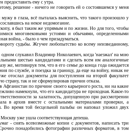
 предоставить ему с утра.
ому, решение - ничего не говорить ей о состоявшемся у меня
мужу в глаза, всё пыталась выяснить, что такого произошло у
, сославшись на некое недомогание.
копу, я был таким же упрямым и по жизни. Но для того, чтобы
вшимися многовековыми устоями и обычаями, определенными
ная война, - было о чем призадуматься.
вороту судьбы. Жгучее любопытство ко всему неизведанному,
одном слукавил Владимир Николаевич, когда 'наезжал' на мою
тальными шестью кандидатами и сделать всем им аналогичные
зу же, мотивируя тем, что в его семье до конца года ожидается
я по службе, и поездка за границу, да еще на войну, никак не
уже отослал документы для поступления на второй факультет
 страну, так и не сформулировав причин отказа.
в Афганистан по причине своего карьерного роста, ни на какие
ежливо намекнули, что его кандидатура не проходная. Какое-то
ответственности за халатность, допущенную при рассмотрении
ала в архив вместе с остальными материалами проверки, а
я. Во время той бесцельной пальбы он наповал уложил двух
в Москву уже ушла соответствующая депеша.
маг - снять всевозможные копии с документов, написать три
. Срочно понадобились фотографии различных форматов, в том