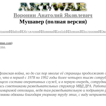
Воронин Анатолий Яковлевич
Мушавер (полная версия)
трация
]
[
Найти
] [
Обсуждения
] [
Новинки
] [
English
] [
Помощь
] [
Построения
]
[
Око
msn.com
)
ика.
фганская война, но до сих пор многие её страницы продолжают
, что в период с 1978 по 1992 годы более четырех тысяч сотр
щего состава оперативных служб, и в первую очередь, сотрудник
ь советниками разведывательных структур МВД ДРА. Работая 
римиримой оппозиции, ведя там разведывательную и подрывную
нями обязаны благодаря упорному труду этих, с виду непримет