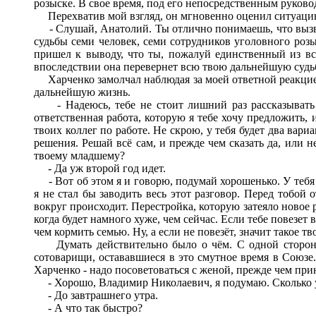
розыске. В свое время, под его непосредственным руководс
Перехватив мой взгляд, он мгновенно оценил ситуацию 
- Слушай, Анатолий. Ты отлично понимаешь, что вызвал я
судьбы семи человек, семи сотрудников уголовного розы
пришел к выводу, что ты, пожалуй единственный из все
впоследствии она перевернет всю твою дальнейшую судьб
Харченко замолчал наблюдая за моей ответной реакцией.
дальнейшую жизнь.
- Надеюсь, тебе не стоит лишний раз рассказывать о 
ответственная работа, которую я тебе хочу предложить, 
твоих коллег по работе. Не скрою, у тебя будет два вари
решения. Решай всё сам, и прежде чем сказать да, или н
твоему младшему?
- Да уж второй год идет.
- Вот об этом я и говорю, подумай хорошенько. У тебя ес
я не стал бы заводить весь этот разговор. Перед тобой
вокруг происходит. Перестройка, которую затеяло новое р
когда будет намного хуже, чем сейчас. Если тебе повезет 
чем кормить семью. Ну, а если не повезёт, значит такое тв
Думать действительно было о чём. С одной стороны 
сотоварищи, остававшиеся в это смутное время в Союзе.
Харченко - надо посоветоваться с женой, прежде чем при
- Хорошо, Владимир Николаевич, я подумаю. Сколько у м
- До завтрашнего утра.
- А что так быстро?