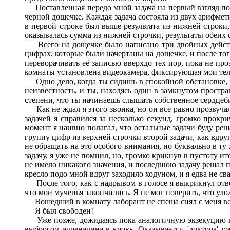
Поставленная передо мной задача на первый взгляд пок
черной дощечке. Каждая задача состояла из двух арифмет
в первой строке был выше результата из нижней строки
оказывалась сумма из нижней строчки, результаты обеих 
Всего на дощечке было написано три двойных действия
цифрах, которые были начертаны на дощечке, и после тог
переворачивать её записью вверхдо тех пор, пока не про
комнаты установлена видеокамера, фиксирующая мои тело
Одно дело, когда ты сидишь в спокойной обстановке, и 
неизвестность, и ты, находясь один в замкнутом простр
степени, что ты начинаешь слышать собственное сердце
Как не ждал я этого звонка, но он все равно прозвуча
задачей я справился за несколько секунд, громко прокр
момент я наивно полагал, что остальные задачи буду реш
группу цифр из верхней строчки второй задачи, как вдруг
не обращать на это особого внимания, но буквально в ту
задачу, я уже не помнил, но, громко крикнув в пустоту и
не имело никакого значения, и последнюю задачу решал 
кресло подо мной вдруг заходило ходуном, и я едва не сва
После того, как с надрывом в голосе я выкрикнул ответ 
что мои мученья закончились. Я не мог поверить, что уло
Вошедший в комнату лаборант не спеша снял с меня все
Я был свободен!
Уже позже, дожидаясь пока аналогичную экзекуцию про
выбросом адреналина в кровь. Оказывается, 'доктора' 