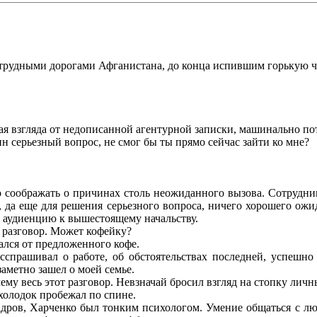
удными дорогами Афганистана, до конца испившим горькую чаш
 взгляда от недописанной агентурной записки, машинально пот
 серьезный вопрос, не смог бы ты прямо сейчас зайти ко мне?
оображать о причинах столь неожиданного вызова. Сотрудники
 да еще для решения серьезного вопроса, ничего хорошего ожид
а аудиенцию к вышестоящему начальству.
 разговор. Может кофейку?
ался от предложенного кофе.
прашивал о работе, об обстоятельствах последней, успешно 
аметно зашел о моей семье.
у весь этот разговор. Невзначай бросил взгляд на стопку личны
олодок пробежал по спине.
ров, Харченко был тонким психологом. Умение общаться с люд