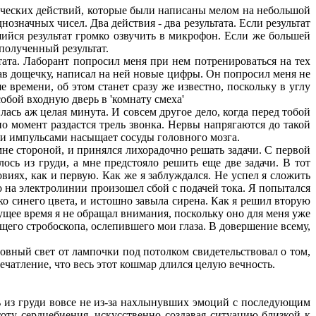
ических действий, которые были написаны мелом на небольшой
значных чисел. Два действия - два результата. Если результат
ийся результат громко озвучить в микрофон. Если же большей
полученный результат.
та. Лаборант попросил меня при нем потренироваться на тех
брав дощечку, написал на ней новые цифры. Он попросил меня не
 времени, об этом станет сразу же известно, поскольку в углу
обой входную дверь в 'комнату смеха'
ась аж целая минута. И совсем другое дело, когда перед тобой
но момент раздастся трель звонка. Нервы напрягаются до такой
и импульсами насыщает сосуды головного мозга.
не стороной, и принялся лихорадочно решать задачи. С первой
ось из груди, а мне предстояло решить еще две задачи. В тот
овиях, как и первую. Как же я заблуждался. Не успел я сложить
но на электролинии произошел сбой с подачей тока. Я попытался
ко синего цвета, и истошно завыла сирена. Как я решил вторую
екущее время я не обращал внимания, поскольку оно для меня уже
его стробоскопа, ослепившего мои глаза. В довершение всему,
ровный свет от лампочки под потолком свидетельствовал о том,
печатление, что весь этот кошмар длился целую вечность.
 из груди вовсе не из-за нахлынувших эмоций с последующим
оту сердцебиения, искусственно создавая ситуацию близкой к