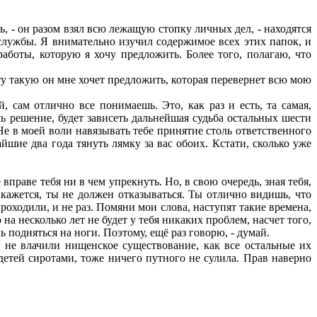
, - он разом взял всю лежащую стопку личных дел, - находятся
 службы. Я внимательно изучил содержимое всех этих папок, и
аботы, которую я хочу предложить. Более того, полагаю, что
у такую он мне хочет предложить, которая перевернет всю мою
 сам отлично все понимаешь. Это, как раз и есть, та самая,
шь решение, будет зависеть дальнейшая судьба остальных шести
. Не в моей воли навязывать тебе принятие столь ответственного
йшие два года тянуть лямку за вас обоих. Кстати, сколько уже
праве тебя ни в чем упрекнуть. Но, в свою очередь, зная тебя,
е кажется, ты не должен отказываться. Ты отлично видишь, что
роходили, и не раз. Помяни мои слова, наступят такие времена,
на несколько лет не будет у тебя никаких проблем, насчет того,
чь подняться на ноги. Поэтому, ещё раз говорю, - думай.
е влачили нищенское существование, как все остальные их
детей сиротами, тоже ничего путного не сулила. Прав наверно