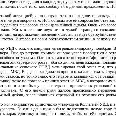
истерство сведения о кандидате, ну а я эту информацию должен
 жены, после того, как сообщу ей о данном предложении. Поэт
ой интуицией, явно почуяла что-то не ладное, и, заглядывая 
м и не разговорчивым. Но я оставил все её вопросы без ответов
ределился с выбором своей дальнейшей судьбы. Овен - по горос
ло мало. Жить в течение двух лет в чужой стране, со сложи
то там, на протяжении последних шести лет идёт братоубийствен
тство. Интерес к новым обстоятельствам жизни, к резкому по
УВД о том, что кандидат на загранкомандировку подобран. В 
овора. Еще до встречи со мной он уже успел пообщаться с ос
особого энтузиазма. Один отказался от поездки в Афганистан сра
щегося карьерного роста - оба со дня на день ожидали повышени
ачальника сельского РОВД мотивировал свой отказ тем, что 
ров МВД. Еще двое кандидатов просто отказались ехать в чужую
сталось, но точно знаю, что те двое отказавшихся от поездки 
мику' тоже не повезло - пришел ответ из МВД, в котором ему в
ти, но в итоге был уволен и едва не привлечен к уголовной 
 хулигана. С его легкой руки жалоба преспокойно перекочев
пьяный дебош, завершившийся стрельбой из охотничьего ружь
то моя кандидатура единогласно утверждена Коллегией УВД, и 
говерть. За один день нужно было подготовить целую гору бу
сать характеристику и попросить шефа, чтобы он её подписал