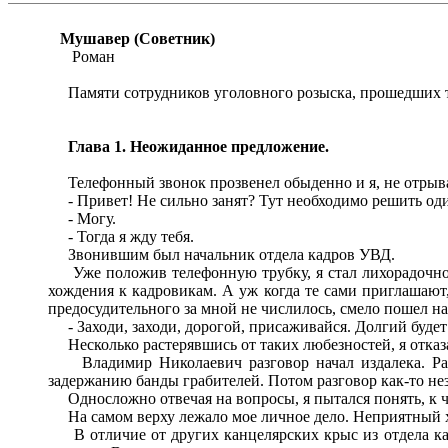
Мушавер (Советник)
Роман
Памяти сотрудников уголовного розыска, прошедших тр
Глава 1. Неожиданное предложение.
Телефонный звонок прозвенел обыденно и я, не отрывая
- Привет! Не сильно занят? Тут необходимо решить один
- Могу.
- Тогда я жду тебя.
Звонившим был начальник отдела кадров УВД.
Уже положив телефонную трубку, я стал лихорадочно с
хождения к кадровикам. А уж когда те сами приглашают,
предосудительного за мной не числилось, смело пошел н
- Заходи, заходи, дорогой, присаживайся. Долгий будет
Несколько растерявшись от таких любезностей, я отказ
Владимир Николаевич разговор начал издалека. Расс
задержанию банды грабителей. Потом разговор как-то нез
Односложно отвечая на вопросы, я пытался понять, к чем
На самом верху лежало мое личное дело. Неприятный х
В отличие от других канцелярских крыс из отдела кад