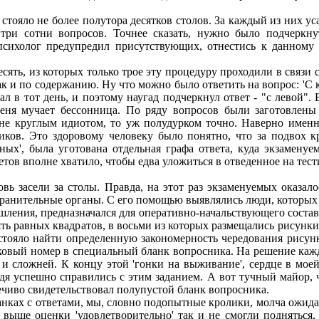
тояло не более полутора десятков столов. За каждый из них у
а три сотни вопросов. Точнее сказать, нужно было подчеркн
сихолог предупредил присутствующих, отнестись к данному 
ть, из которых только трое эту процедуру проходили в связи 
 и по содержанию. Ну что можно было ответить на вопрос: 'С к
ал в тот день, и поэтому наугад подчеркнул ответ - "с левой".
еня мучает бессонница. По ряду вопросов были заготовлены 
 не круглым идиотом, то уж полудурком точно. Наверно именн
ов. Это здоровому человеку было понятно, что за подвох кро
ных', была уготована отдельная графа ответа, куда экзамену
ветов вполне хватило, чтобы едва уложиться в отведенное на те
засели за столы. Правда, на этот раз экзаменуемых оказалос
охранительные органы. С его помощью выявлялись люди, которы
ышления, предназначался для оперативно-начальствующего сос
ть равных квадратов, в восьми из которых размещались рисунки
стояло найти определенную закономерность чередования рисунк
ковый номер в специальный бланк вопросника. На решение кажд
и сложней. К концу этой 'гонки на выживание', сердце в моей
дя успешно справились с этим заданием. А вот тучный майор, ч
речиво свидетельствовал полупустой бланк вопросника.
ках с ответами, мы, словно подопытные кролики, молча ожидал
 выше оценки 'удовлетворительно' так и не смогли подняться