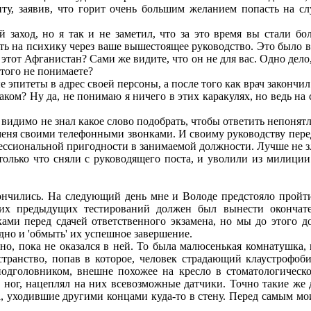
ту, заявив, что горит очень большим желанием попасть на сл
ход, но я так и не заметил, что за это время вы стали бол
ть на психику через ваше вышестоящее руководство. Это было в
в этот Афганистан? Сами же видите, что он не для вас. Одно дело
того не понимаете?
питеты в адрес своей персоны, а после того как врач закончил
м? Ну да, не понимаю я ничего в этих каракулях, но ведь на с
идимо не знал какое слово подобрать, чтобы ответить непонятли
меня своими телефонными звонками. И своиму руководству перед
фессиональной пригодности в занимаемой должности. Лучше не з
ько что сняли с руководящего поста, и уволили из милиции. 
чились. На следующий день мне и Володе предстояло пройти 
ших предыдущих тестирований должен был вынести окончате
ами перед сдачей ответственного экзамена, но мы до этого д
одно и 'обмыть' их успешное завершение.
но, пока не оказался в ней. То была малюсенькая комнатушка,
странство, попав в которое, человек страдающий клаустрофоб
одголовником, внешне похожее на кресло в стоматологическо
и ног, нацеплял на них всевозможные датчики. Точно такие же
, уходившие другими концами куда-то в стену. Перед самым м