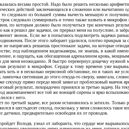
азалась весьма простой. Надо было решить несколько арифмет
ических действий заключающихся в сложении или вычитании одно
, то следовало из большей суммы вычесть меньшую и получивш
строк следовало суммировать и точно также назвать в микрофон 
, по которым должно было получиться три конечных результа
о как я решил две задачки, он прервал меня на полуслове, и за
звенит звонок. Если же я попытаюсь подсмотреть задачки раньше
движения. После этого лаборант удалился, плотно прикрыв за с
не напрягаясь решаешь простенькие задачи, на которые отводил
анстве, под наблюдением видеокамеры, не знаешь, в какой имен
биение, и ощущать, как обогащенная адреналином кровь, мощным
л для меня неожиданно. Я быстро перевернул дощечку нужной м
ичав результат в микрофон. Сердце к тому времени уже вырывал
ать хоть и в несколько нервозной обстановке, но в таких же усл
, лампочка светившая до этого откуда-то сверху, замигала, слов
 же секунду прямо передо мной замигал проблесковый маячок яр
тоговый результат, лихорадочно принялся за третью задачу. На т
под аккомпанемент все той же воющей сирены и ярко вспыхивающ
лился с него.
по третьей задаче, все разом остановилось и затихло. Только 
жился в шестьдесят секунд, поскольку, у меня сложилось такое в
 датчики, предварительно освободив их от проводов.
йдет Володя, узнал от лаборанта, что сердце мое вырывалось
умышленно увеличивали через навешанные на меня датчики част