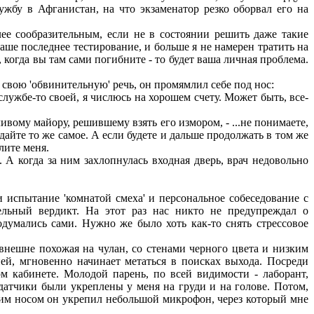
ужбу в Афганистан, на что экзаменатор резко оборвал его на
ее сообразительным, если не в состоянии решить даже такие
аше последнее тестирование, и больше я не намерен тратить на
, когда вы там сами погибните - то будет ваша личная проблема.
 свою 'обвинительную' речь, он промямлил себе под нос:
лужбе-то своей, я числюсь на хорошем счету. Может быть, все-
вому майору, решившему взять его измором, - ...не понимаете,
айте то же самое. А если будете и дальше продолжать в том же
лите меня.
А когда за ним захлопнулась входная дверь, врач недовольно
испытание 'комнатой смеха' и персональное собеседование с
льный вердикт. На этот раз нас никто не предупреждал о
одумались сами. Нужно же было хоть как-то снять стрессовое
 внешне похожая на чулан, со стенами черного цвета и низким
ией, мгновенно начинает метаться в поисках выхода. Посреди
м кабинете. Молодой парень, по всей видимости - лаборант,
 датчики были укреплены у меня на груди и на голове. Потом,
оим носом он укрепил небольшой микрофон, через который мне