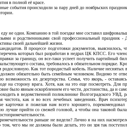
тия в полной её красе.
нные события происходили за пару дней до ноябрьских праздни
атории.
д еду не один. Компанию в той поездке мне составил шифроваль
ьями и родственниками свой профессиональный праздник - Де
пективы своей дальнейшей жизни.
дидатов. В процессе подготовки документов, выяснилось, чт
перечень которых был разработан в недрах ЦК КПСС. Его членс
правки за границу, он все-таки успеет получить партийный бил
альствующего состава, требовалось в обязательном порядке. Кр
 родословную. Как тот породистый кобель. Наличие неснятых в
 он должен обязательно быть семейным человеком. Видимо те от
 возможность их дезертирства. Семья, что якорь, - оставаяс
де на сторону врага. Хотя, как на это еще посмотреть. Для п
овие было явным оскорблением его чести, достоинства, да и сам
одить в ведомственной поликлинике Волгоградского УВД, рас
я чистота, как и во всех лечебных заведениях. Врач психот
ые карточки и пожелав нам всего хорошего, порекомендовал 
ию лучше прийти со свежей головой, а чтобы она таковой была
достопримечательности.
мечательности раньше не видели? Лично я на них насмотрелся
о том, чего мы не должны были делать, это он зря так поступ