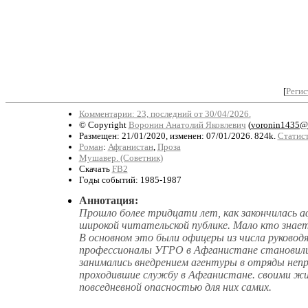
[
Регис
Комментарии: 23, последний от 30/04/2026.
© Copyright
Воронин Анатолий Яковлевич
(
voronin1435@
Размещен: 21/01/2020, изменен: 07/01/2026. 824k.
Статист
Роман
:
Афганистан
,
Проза
Мушавер. (Советник)
Скачать
FB2
Годы событий: 1985-1987
Аннотация:
Прошло более тридцати лет, как закончилась а
широкой читательской публике. Мало кто знает
В основном это были офицеры из числа руководя
профессионалы УГРО в Афганистане становилис
занимались внедрением агентуры в отряды неп
проходившие службу в Афганистане. своими жиз
повседневной опасностью для них самих.