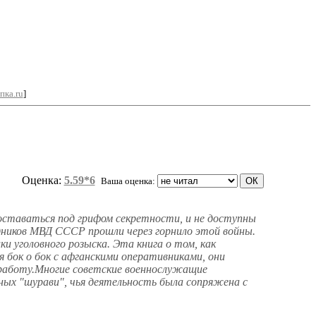
пка.ru
]
Оценка:
5.59*6
Ваша оценка:
 оставаться под грифом секретности, и не доступны
удников МВД СССР прошли через горнило этой войны.
и уголовного розыска. Эта книга о том, как
бок о бок с афганскими оперативниками, они
 работу.Многие советские военнослужащие
ных "шурави", чья деятельность была сопряжена с