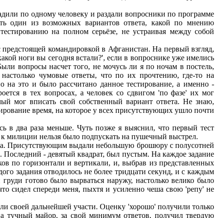
садили по одному человеку и раздали вопросники по программе
уть один из возможных вариантов ответа, какой по мнению
тестированию на полном серьёзе, не устраивая между собой
с предстоящей командировкой в Афганистан. На первый взгляд,
акой ноги вы сегодня встали?', если в вопроснике уже имелись
 Были вопросы насчет того, не мочусь ли я по ночам в постель,
настолько чумовые ответы, что по их прочтению, где-то на
о на это и было рассчитано данное тестирование, а именно -
ется в тех вопросах, а человек со сдвигом 'по фазе' их мог
емый мог вписать свой собственный вариант ответа. Не знаю,
стирование время, на которое у всех присутствующих ушло почти
ь в два раза меньше. Чуть позже я выяснил, что первый тест
х к милиции нельзя было подпускать на пушечный выстрел.
тава. Присутствующим выдали небольшую брошюру с полусотней
. Последний - девятый квадрат, был пустым. На каждое задание
ов по горизонтали и вертикали, и, выбрав из представленных
ого задания отводилось не более тридцати секунд, и с каждым
 груди готово было вырваться наружу, настолько велико было
то сидел спереди меня, пыхтя и усиленно чеша свою 'репу' не
и своей дальнейшей участи. Оценку 'хорошо' получили только
, а тучный майор, за свой минимум ответов, получил твердую