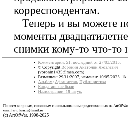
корреспондентам.
Теперь и вы можете по
моменты двадцатилетне
снимки кому-то что-то 
Комментарии: 51, последний от 27/03/2015.
© Copyright
Воронин Анатолий Яковлевич
(
voronin1435@msn.com
)
Размещен: 29/11/2007, изменен: 10/05/2023. 1k
Альбом
:
Афганистан
,
Публицистика
Кандагарские были
Иллюстрации: 19 штук.
По всем вопросам, связанным с использованием представленных на ArtOfWar
email artofwar.ru@mail.ru
(с) ArtOfWar, 1998-2025