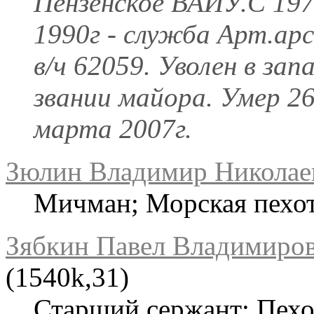
Пензенское ВАИУ.С 197
1990г - служба Арт.арс
в/ч 62059. Уволен в запа
звании майора. Умер 2
марта 2007г.
Зюлин Владимир Николае
Мичман; Морская пехот
Зябкин Павел Владимиро
(1540k,31)
Старший сержант; Пехот