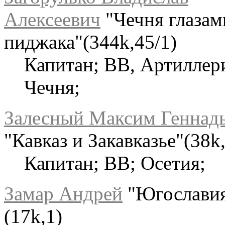
Алексеевич
"Чечня глазам
пиджака"(344k,45/1)
Капитан; ВВ, Артиллер
Чечня;
Залесный Максим Геннад
"Кавказ и Закавказье"(38k
Капитан; ВВ; Осетия;
Замар Андрей
"Югослави
(17k,1)