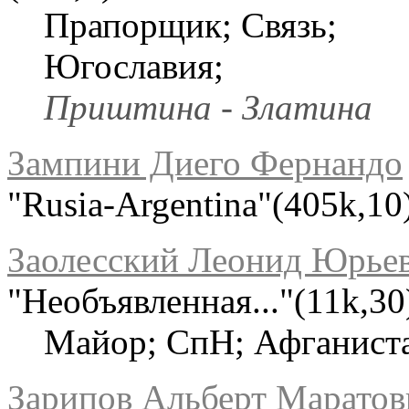
Прапорщик; Связь;
Югославия;
Приштина - Златина
Зампини Диего Фернандо
"Rusia-Argentina"(405k,10
Заолесский Леонид Юрье
"Необъявленная..."(11k,30
Майор; СпН; Афганист
Зарипов Альберт Маратов