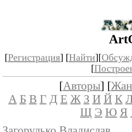
Art
[
Регистрация
] [
Найти
][
Обсуж
[
Построе
[
Авторы
] [
Жан
А
Б
В
Г
Д
Е
Ж
З
И
Й
К
Щ
Э
Ю
Я
Загорулько Владислав