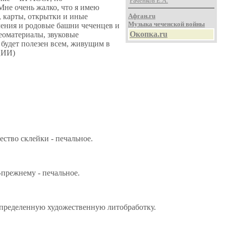
Раченков Е.А.
Мне очень жалко, что я имею
, карты, открытки и иные
Афган.ru
Музыка чеченской войны
ения и родовые башни чеченцев и
Окопка.ru
еоматериалы, звуковые
 будет полезен всем, живущим в
ЦИИ)
ество склейки - печальное.
-прежнему - печальное.
определенную художественную литобработку.