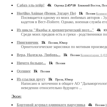
Сабах-эль-хейр!
4k
Оценка:
2.45*10
Ближний Восток, По
Hortilus Animae (Венок Эдгару По)
1k
Поэзия
Коммент
Посвящается одному из моих любимых авторов - Эд
кадетом в Вест-Пойнте. Однако, военная служба его 
Из цикла "Якобы я древнегреческий поэт...''
4k
Ю
Среди моих предков есть и греки - родственники п
Пингвинчик
1k
Поэзия, Юмор
Орнитологические зарисовки по мотивам произведе
Вера, Надежда, Любовь...
1k
Поэзия
Комментарии: 6 (03
Ничего больше...
1k
Поэзия
Осеннее
1k
Поэзия
Из ссылки другу
1k
Проза, Юмор
Написано в заточении в общаге АО "Дальморгеология
неведении относительно будущего ...
Эссе:
Бортовой журнал одинокого парусника
4k
Поэзия
К