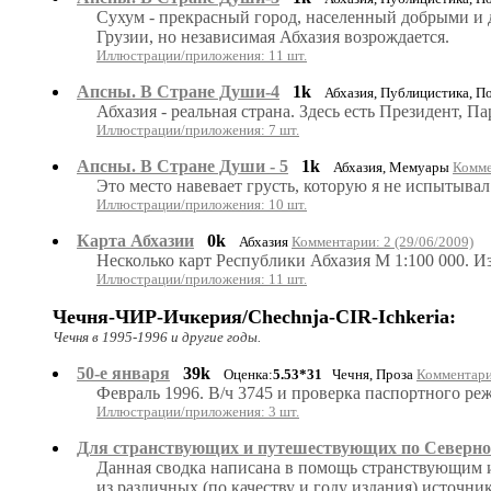
Сухум - прекрасный город, населенный добрыми и 
Грузии, но независимая Абхазия возрождается.
Иллюстрации/приложения: 11 шт.
Апсны. В Стране Души-4
1k
Абхазия, Публицистика, П
Абхазия - реальная страна. Здесь есть Президент, Па
Иллюстрации/приложения: 7 шт.
Апсны. В Стране Души - 5
1k
Абхазия, Мемуары
Комме
Это место навевает грусть, которую я не испытывал
Иллюстрации/приложения: 10 шт.
Карта Абхазии
0k
Абхазия
Комментарии: 2 (29/06/2009)
Несколько карт Республики Абхазия М 1:100 000. Из
Иллюстрации/приложения: 11 шт.
Чечня-ЧИР-Ичкерия/Chechnja-CIR-Ichkeria:
Чечня в 1995-1996 и другие годы.
50-е января
39k
Оценка:
5.53*31
Чечня, Проза
Комментарии
Февраль 1996. В/ч 3745 и проверка паспортного ре
Иллюстрации/приложения: 3 шт.
Для странствующих и путешествующих по Северно
Данная сводка написана в помощь странствующим
из различных (по качеству и году издания) источни