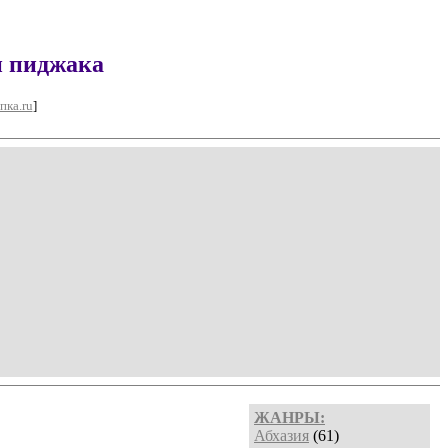
и пиджака
пка.ru
]
ЖАНРЫ:
Абхазия
(61)