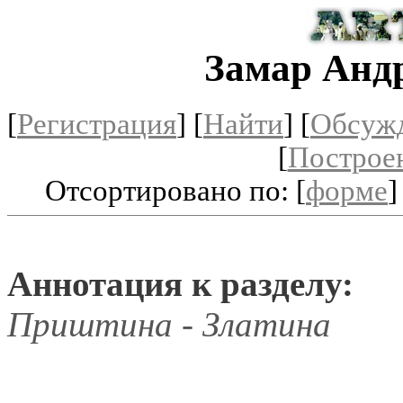
Замар Анд
[
Регистрация
]
[
Найти
] [
Обсуж
[
Построе
Отсортировано по: [
форме
]
Аннотация к разделу:
Приштина - Златина