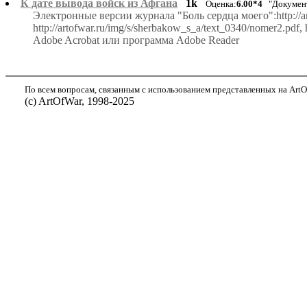
К дате вывода войск из Афгана
1k
Оценка:
6.00*4
"Документ
Электронные версии журнала "Боль сердца моего":http://art
http://artofwar.ru/img/s/sherbakow_s_a/text_0340/nomer2.pdf
Adobe Acrobat или программа Adobe Reader
По всем вопросам, связанным с использованием представленных на ArtOf
(с) ArtOfWar, 1998-2025