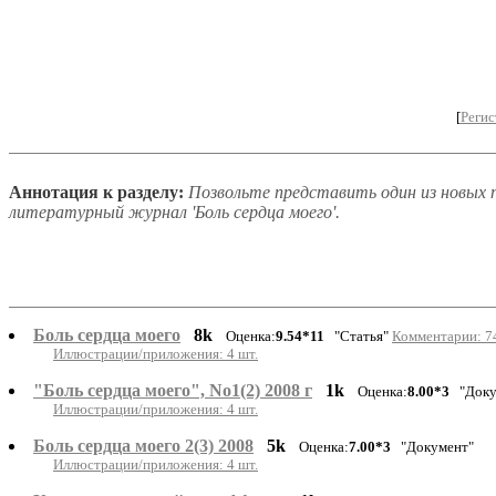
[
Регис
Аннотация к разделу:
Позвольте представить один из новых 
литературный журнал 'Боль сердца моего'.
Боль сердца моего
8k
Оценка:
9.54*11
"Статья"
Комментарии: 74
Иллюстрации/приложения: 4 шт.
"Боль сердца моего", No1(2) 2008 г
1k
Оценка:
8.00*3
"Доку
Иллюстрации/приложения: 4 шт.
Боль сердца моего 2(3) 2008
5k
Оценка:
7.00*3
"Документ"
Иллюстрации/приложения: 4 шт.