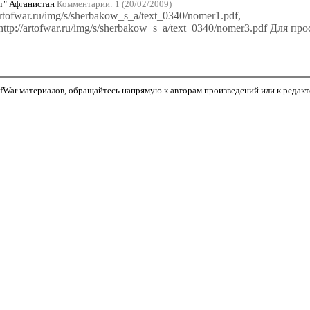
" Афганистан
Комментарии: 1 (20/02/2009)
ofwar.ru/img/s/sherbakow_s_a/text_0340/nomer1.pdf,
, http://artofwar.ru/img/s/sherbakow_s_a/text_0340/nomer3.pdf Для 
War материалов, обращайтесь напрямую к авторам произведений или к редактор