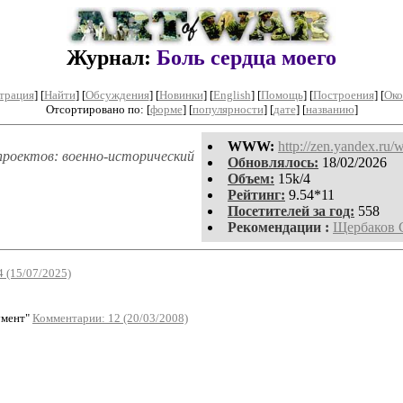
Журнал:
Боль сердца моего
трация
]
[
Найти
] [
Обсуждения
] [
Новинки
] [
English
] [
Помощь
] [
Построения
]
[
Око
Отсортировано по: [
форме
] [
популярности
] [
дате
] [
названию
]
WWW:
http://zen.yandex.ru/w
проектов: военно-исторический
Обновлялось:
18/02/2026
Объем:
15k/4
Рейтинг:
9.54*11
Посетителей за год:
558
Рекомендации :
Щербаков 
 (15/07/2025)
мент"
Комментарии: 12 (20/03/2008)