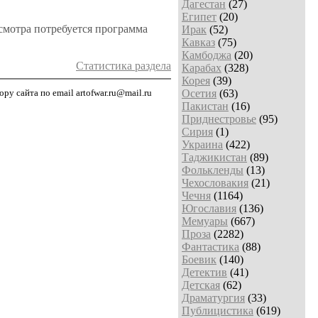
Дагестан
(27)
Египет
(20)
просмотра потребуется программа
Ирак
(52)
Кавказ
(75)
Камбоджа
(20)
Статистика раздела
Карабах
(328)
Корея
(39)
у сайта по email artofwar.ru@mail.ru
Осетия
(63)
Пакистан
(16)
Приднестровье
(95)
Сирия
(1)
Украина
(422)
Таджикистан
(89)
Фолькленды
(13)
Чехословакия
(21)
Чечня
(1164)
Югославия
(136)
Мемуары
(667)
Проза
(2282)
Фантастика
(88)
Боевик
(140)
Детектив
(41)
Детская
(62)
Драматургия
(33)
Публицистика
(619)