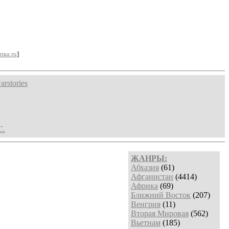
пка.ru
]
arstories
С.
ЖАНРЫ:
Абхазия
(61)
Афганистан
(4414)
Африка
(69)
Ближний Восток
(207)
Венгрия
(11)
Вторая Мировая
(562)
Вьетнам
(185)