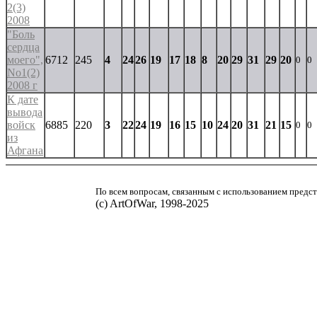
2(3)
2008
"Боль
сердца
моего",
6712
245
4
24
26
19
17
18
8
20
29
31
29
20
0
0
No1(2)
2008 г
К дате
вывода
войск
6885
220
3
22
24
19
16
15
10
24
20
31
21
15
0
0
из
Афгана
По всем вопросам, связанным с использованием предст
(с) ArtOfWar, 1998-2025