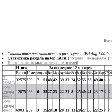
[
Реги
Статистика рассчитывается раз в сутки. (Fri Aug 7 00:04:
Статистика раздела на top.list.ru
: [
по дням
] [
по неделям
] [
п
Построение по количеству посетителей
Итого
За последние 12 месяцев
Всего
12мес
Aug
Jul
Jun
May
Apr
Mar
Feb
Jan
Dec
Nov
Oct
Sep
07
06
По
32575
509
7
51
48
42
39
37
24
52
55
65
49
40
0
0
разделу
Боль
сердца
12075
288
6
35
27
23
22
21
8
25
40
41
23
17
0
0
моего
Боль
сердца
моего
6903
259
3
25
28
18
20
13
13
29
27
36
22
25
0
0