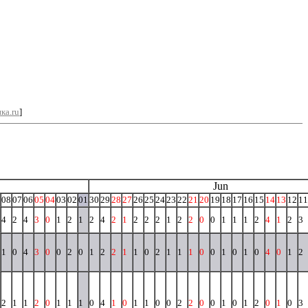
ка.ru
]
Jun
08
07
06
05
04
03
02
01
30
29
28
27
26
25
24
23
22
21
20
19
18
17
16
15
14
13
12
11
4
2
4
3
0
1
2
1
2
4
2
1
2
2
2
1
2
2
0
0
1
1
1
2
4
1
2
3
1
0
4
3
0
0
2
0
1
2
2
1
1
0
2
1
1
1
0
0
1
0
1
0
4
0
1
2
2
1
1
2
0
1
1
1
0
4
1
0
1
1
0
0
2
2
0
0
1
0
1
2
0
1
0
3