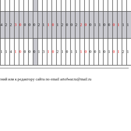
4
2
2
3
0
0
0
0
2
1
1
0
1
2
0
0
2
2
0
0
1
1
0
0
0
1
1
1
1
1
4
1
0
0
0
0
1
3
1
0
2
1
0
1
1
1
0
0
0
1
0
1
0
1
2
1
й или к редактору сайта по email artofwar.ru@mail.ru