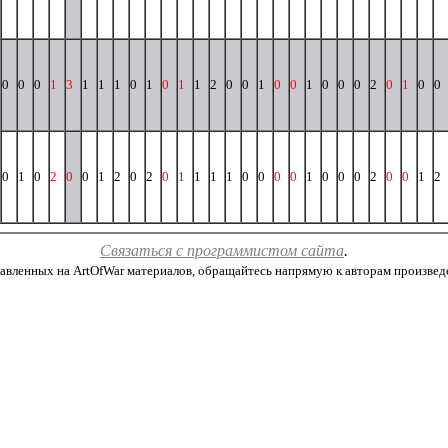
0
0
0
1
3
1
1
1
0
1
0
1
1
2
0
0
1
0
0
1
0
0
0
2
0
1
0
0
0
1
0
2
0
0
1
2
0
2
0
1
1
1
1
0
0
0
0
1
0
0
0
2
0
0
1
2
Связаться с программистом сайта
.
авленных на ArtOfWar материалов, обращайтесь напрямую к авторам произведени