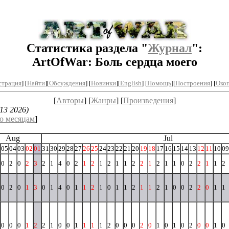
Статистика раздела "
Журнал
":
ArtOfWar: Боль сердца моего
страция
] [
Найти
][
Обсуждения
] [
Новинки
][
English
] [
Помощь
][
Построения
]
[
Окоп
[
Авторы
] [
Жанры
] [
Произведения
]
13 2026)
о месяцам
]
Aug
Jul
05
04
03
02
01
31
30
29
28
27
26
25
24
23
22
21
20
19
18
17
16
15
14
13
12
11
10
09
0
2
0
2
3
2
1
4
0
2
1
2
1
2
1
1
2
2
1
2
1
1
0
2
2
1
1
2
0
2
0
1
3
0
1
4
0
1
1
2
1
0
1
1
2
1
1
2
1
0
0
2
2
0
1
1
0
0
0
1
2
2
1
0
0
1
1
1
1
2
0
0
0
2
0
1
0
1
0
2
0
0
1
0