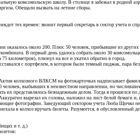
ьную комсомольскую школу. В столице я забежал в родной аэро
ргиза. Обещали вызвать на летние сборы.
кдот тех времен: звонит первый секретарь в сектор учета и сп
и оказалось около 200. Плюс 50 человек, прибывшие из других м
омбината. В первый день удалось собрать около 30 комсомольце
 75 километров), плюнул на все и укатил обратно в город.
авался с портфелем, в котором были темный пиджак, пара белы
Актив колхозного ВЛКСМ на фотокарточках надписывает фамилии.
0 человек, выбывших в неизвестном направлении, но числивших
ать их представлялось безнадежным делом. Тогда я прошелся по 
 Аккуратно вырезал их головы, наложил на лист белой бумаги и
тающие фотографии. Заведующий сектором учета Люба Щичко не 
иехала в колхоз вручать билеты. Разумеется, в обусловленный д
ищах и т. д.)
илетов: