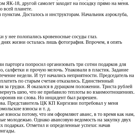
ом ЯК-18, другой самолет заходит на посадку прямо на меня.
о всей планете.
 пунктам. Досталось и инструкторам. Начальник аэроклуба,
ки у нее полопались кровеносные сосуды глаз.
днях жизни осталась лишь фотография. Впрочем, я опять
ии парторга попросил организовать три сотни подарков для
о, салфетки и прочую мелочь. Упаковали в пластик. Задание
течение недели. И тут начались неприятности. Председатель на
х платить по старым счетам отказались. Единственный
ня за грудки. Я оказался в дурацком положении. Триста рублей
свернуть шею, что не прибавило теплоты во взаимоотношениях.
роронив ни слова. Но инцидент был разрешен.
лова. Представитель ЦК КП Киргизии потребовал у меня
мольские взносы и т. д.
взносы потому, что им оформляют аванс, в то время как нам,
ные молодежью. Однако авансовую ведомость на закупку двух
ых подарках. Отметил и определенные успехи: начав
ригады.