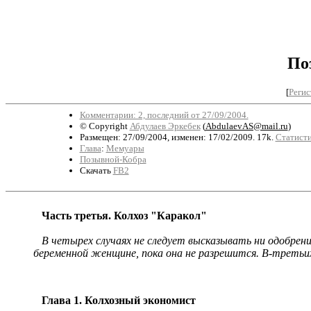
По
[
Регис
Комментарии: 2, последний от 27/09/2004.
© Copyright
Абдулаев Эркебек
(
AbdulaevAS@mail.ru
)
Размещен: 27/09/2004, изменен: 17/02/2009. 17k.
Статисти
Глава
:
Мемуары
Позывной-Кобра
Скачать
FB2
Часть третья. Колхоз "Каракол"
В четырех случаях не следует высказывать ни одобрения
беременной женщине, пока она не разрешится. В-третьих,
Глава 1. Колхозный экономист