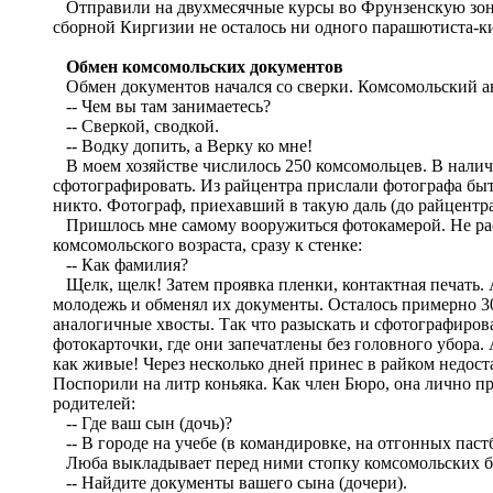
Отправили на двухмесячные курсы во Фрунзенскую зонал
сборной Киргизии не осталось ни одного парашютиста-ки
Обмен комсомольских документов
Обмен документов начался со сверки. Комсомольский ане
-- Чем вы там занимаетесь?
-- Сверкой, сводкой.
-- Водку допить, а Верку ко мне!
В моем хозяйстве числилось 250 комсомольцев. В наличи
сфотографировать. Из райцентра прислали фотографа бытк
никто. Фотограф, приехавший в такую даль (до райцентра
Пришлось мне самому вооружиться фотокамерой. Не расст
комсомольского возраста, сразу к стенке:
-- Как фамилия?
Щелк, щелк! Затем проявка пленки, контактная печать. 
молодежь и обменял их документы. Осталось примерно 3
аналогичные хвосты. Так что разыскать и сфотографиров
фотокарточки, где они запечатлены без головного убора.
как живые! Через несколько дней принес в райком недос
Поспорили на литр коньяка. Как член Бюро, она лично пр
родителей:
-- Где ваш сын (дочь)?
-- В городе на учебе (в командировке, на отгонных пастб
Люба выкладывает перед ними стопку комсомольских б
-- Найдите документы вашего сына (дочери).