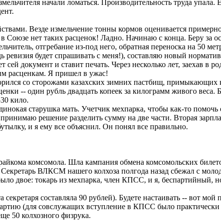
ельчителя начали ломаться. Производительность труда упала. Ес
ент.
твами. Везде измельчение тонны кормов оценивается примерно 
 в Союзе нет таких расценок! Ладно. Начинаю с конца. Беру за о
змельчитель, отгребание из-под него, обратная переноска на 50 м
дь ревизия будет спрашивать с меня!), составляю новый нормати
сей документ и ставит печать. Через несколько лет, заехав в ро
им расценкам. Я пришел в ужас!
орился со сторожами казахских зимних пастбищ, примыкающих к
ценки -- один рубль двадцать копеек за килограмм живого веса.
30 кило.
инокая старушка мать. Учетчик мехпарка, чтобы как-то помочь е
 принимаю решение разделить сумму на две части. Вторая зарпла
тылку, и я ему все объяснил. Он понял все правильно.
райкома комсомола. Шла кампания обмена комсомольских билето
я. Секретарь ВЛКСМ нашего колхоза полгода назад сбежал с мол
ыло двое: токарь из мехпарка, член КПСС, и я, беспартийный, 
 секретаря составляла 90 рублей). Будете настаивать -- вот мой п
ртию (для совслужащих вступление в КПСС было практически б
ще 50 колхозного физрука.