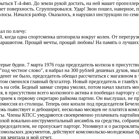
рыться Т-4-4мп. До земли рукой достать, на ней машет пропеллер
т поверхность. Сгруппировался. Удар! Звон пошел, наверное, п
осы. Начался разбор. Оказалось, я нарушил инструкции по семи
ал по плечу:
ай, когда одна спортсменка штопорила вокруг колен. От перегруз
парашютом. Прощай мечты, прощай любовь! На память о лучших 
рые будни. 7 марта 1976 года председатель колхоза в присутств
од честное слово", я набрал на 300 рублей дешевых духов, мыл
енег не было, председатель обещал рассчитаться с магазином в 
Потом сменился главный бухгалтер. Новый председатель и главбу
ть на себя. Бедный завмаг сперва умолял, потом начал хватать ме
я, в присутствии всего колхозного актива я пообещал парторгу 
а прием к первому секретарю райкома партии. Он выслушал, не п
омиссия из столицы. Теперь они копали под председателя Бече
ь пьянствует и дебоширит, несколько месяцев не платятся комсо
ты. Члены КПСС умудряются своевременно уплачивать партийные 
охой вокально-инструментальный ансамбль на средства, собран
редседателем, не пропускает парторг. Упомянул и о распроклят
сомольских документов, действуют комсомольско-молодежные б
я зачитала и мой отчет.