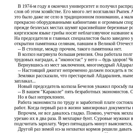
В 1974-м году я окончил университет и получил распред
слов об этом хозяйстве. Его много лет возглавлял Рыпек
это было даже не село в традиционном понимании, а мале
прекрасно оборудованными кабинетами и огромным спортз
прежде безлесых местах шумят красивейшие березовые р
киргизском языке грибы носят неблагозвучное название 
На председателя и главных специалистов было заведено
открытии памятника селянам, павшим в Великой Отечеств
-- В столице, между прочим, такого памятника нет.
В колхоз нагрянула большая ревизия. Она работала полго
трудовых наградах, а "иконостас" у него -- будь здоров!
Вернувшись из мест заключения, многомудрый Айдарал
-- Настоящий джигит непременно должен посидеть в тю
Земляки рассказали, что престарелый Айдаралиев, ныне
заплакал...
Новый председатель колхоза Бечелов уважил просьбу пап
-- В вашем "Караколе" пять безработных экономистов. О
Но я был непреклонен.
Работа экономиста по труду и заработной плате состоя
работ. Когда первый раз в жизни завизировал документы 
Впрочем, не все давалось гладко. Помню, учетчик мехпа
урезаю их в два раза. В мехпарке бунт. Суровые мужики 
подсчитать зарплату. Через пятнадцать минут выясняется
Другой раз зимой из-за нехватки кормов решили давать 