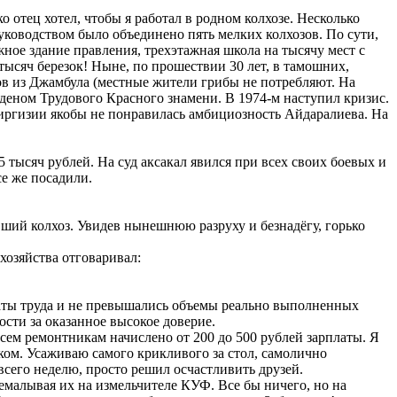
отец хотел, чтобы я работал в родном колхозе. Несколько
руководством было объединено пять мелких колхозов. По сути,
жное здание правления, трехэтажная школа на тысячу мест с
ысяч березок! Ныне, по прошествии 30 лет, в тамошних,
в из Джамбула (местные жители грибы не потребляют. На
рденом Трудового Красного знамени. В 1974-м наступил кризис.
иргизии якобы не понравилась амбициозность Айдаралиева. На
 тысяч рублей. На суд аксакал явился при всех своих боевых и
се же посадили.
ий колхоз. Увидев нынешнюю разруху и безнадёгу, горько
хозяйства отговаривал:
латы труда и не превышались объемы реально выполненных
ости за оказанное высокое доверие.
сем ремонтникам начислено от 200 до 500 рублей зарплаты. Я
нком. Усаживаю самого крикливого за стол, самолично
всего неделю, просто решил осчастливить друзей.
емалывая их на измельчителе КУФ. Все бы ничего, но на