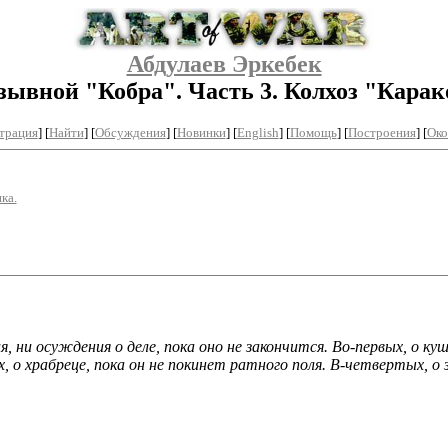
Абдулаев Эркебек
зывной "Кобра". Часть 3. Колхоз "Карак
трация
]
[
Найти
] [
Обсуждения
] [
Новинки
] [
English
] [
Помощь
] [
Построения
]
[
Око
ка.
, ни осуждения о деле, пока оно не закончится. Во-первых, о ку
 о храбреце, пока он не покинет ратного поля. В-четвертых, о з