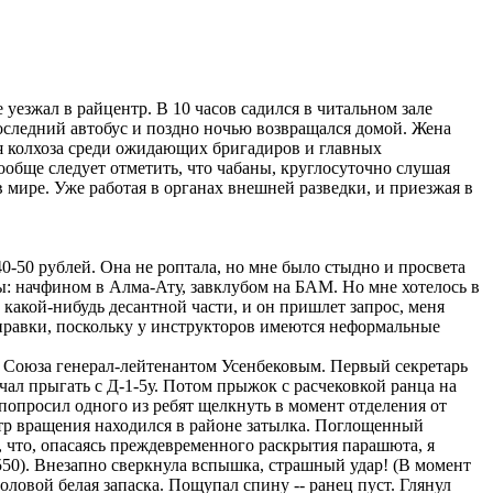
езжал в райцентр. В 10 часов садился в читальном зале
последний автобус и поздно ночью возвращался домой. Жена
ля колхоза среди ожидающих бригадиров и главных
бще следует отметить, что чабаны, круглосуточно слушая
ире. Уже работая в органах внешней разведки, и приезжая в
-50 рублей. Она не роптала, но мне было стыдно и просвета
ы: начфином в Алма-Ату, завклубом на БАМ. Но мне хотелось в
какой-нибудь десантной части, и он пришлет запрос, меня
справки, поскольку у инструкторов имеются неформальные
Союза генерал-лейтенантом Усенбековым. Первый секретарь
чал прыгать с Д-1-5у. Потом прыжок с расчековкой ранца на
е попросил одного из ребят щелкнуть в момент отделения от
нтр вращения находился в районе затылка. Поглощенный
, что, опасаясь преждевременного раскрытия парашюта, я
550). Внезапно сверкнула вспышка, страшный удар! (В момент
оловой белая запаска. Пощупал спину -- ранец пуст. Глянул