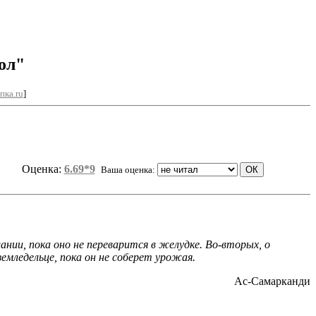
ол"
пка.ru
]
Оценка:
6.69*9
Ваша оценка:
шании, пока оно не переварится в желудке. Во-вторых, о
емледельце, пока он не соберет урожая.
Ас-Самарканди