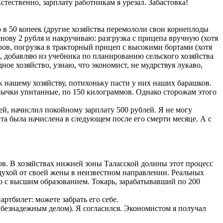
тественно, зарплату работникам я урезал. Забастовка!
в 50 копеек (другие хозяйства перемололи свои корнеплоды
снову 2 рубля и накручиваю: разгрузка с прицепа вручную (хотя
етров, погрузка в тракторный прицеп с высокими бортами (хотя
в, добавляю из учебника по планированию сельского хозяйства
дное хозяйство, узнаю, что экономист, не мудрствуя лукаво,
 нашему хозяйству, потихоньку пасти у них наших барашков.
 Бычки упитанные, по 150 килограммов. Однако сторожам этого
й, начислил покойному зарплату 500 рублей. Я не могу
та была начислена в следующем после его смерти месяце. А с
в. В хозяйствах нижней зоны Таласской долины этот процесс
одухой от своей жены в неизвестном направлении. Реальных
но с высшим образованием. Токарь, зарабатывавший по 200
артбилет: можете забрать его себе.
езнадежным делом). Я согласился. Экономистом я получал