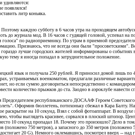
и удивляются:
не появлялся!
тавить литр коньяка.
этому каждую субботу в 6 часов утра на проходящем автобусе у
ть до журнала мод. В 16 часов с гудящей головой, успевал на 
и голоса" по радиоприемнику. По утрам в приемной председате
цию. Признаюсь, что не всегда они были "просоветскими". Воо
гораздо лучше городских жителей информированы о событиях в м
скую тему я иногда попадал в затруднительное положение.
кий язык и получала 250 рублей. Я приносил домой лишь по 40
орах, устраиваемых военкоматом, предлагали различные вариант
нет, но если сумею договориться непосредственно с командиром 
овести количество прыжков до ста. Заодно в аэроклубе навести 
 Председателем республиканского ДОСААФ Героем Советского 
леть". Оформив бюллетень, потихоньку сбежал в Кара Балту. На
ое раскрытие на 10 секунд. Взял с собой фотоаппарат. В воздух
 шею, чтобы выглядеть красивее, сорвался в плоский штопор. Це
место 10 секунд пропадал 18. Почему это произошло? Дело в том
в (положено 750 метров), а запасного до 350 метров (положено 
остигает 20 G). Немного оклемавшись, посмотрел вверх -- над г