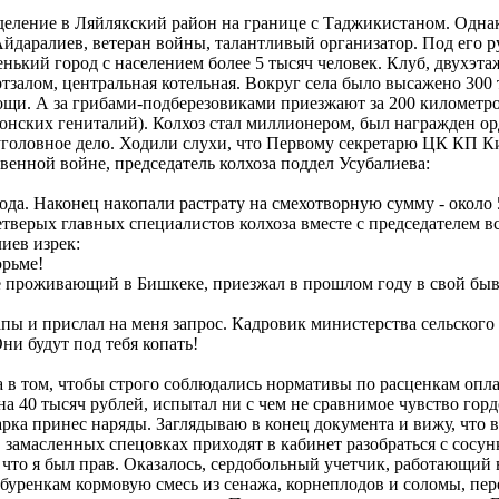
еление в Ляйлякский район на границе с Таджикистаном. Однако 
 Айдаралиев, ветеран войны, талантливый организатор. Под его 
нький город с населением более 5 тысяч человек. Клуб, двухэта
алом, центральная котельная. Вокруг села было высажено 300 т
ощи. А за грибами-подберезовиками приезжают за 200 километро
конских гениталий). Колхоз стал миллионером, был награжден о
 уголовное дело. Ходили слухи, что Первому секретарю ЦК КП К
енной войне, председатель колхоза поддел Усубалиева:
да. Наконец накопали растрату на смехотворную сумму - около 5
 Четверых главных специалистов колхоза вместе с председателем в
иев изрек:
рьме!
 проживающий в Бишкеке, приезжал в прошлом году в свой бывш
ы и прислал на меня запрос. Кадровик министерства сельского 
ни будут под тебя копать!
ла в том, чтобы строго соблюдались нормативы по расценкам оп
на 40 тысяч рублей, испытал ни с чем не сравнимое чувство горд
рка принес наряды. Заглядываю в конец документа и вижу, что в
в замасленных спецовках приходят в кабинет разобраться с сосу
, что я был прав. Оказалось, сердобольный учетчик, работающий 
буренкам кормовую смесь из сенажа, корнеплодов и соломы, пер