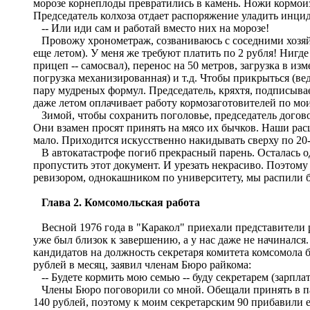
морозе корнеплоды превратились в камень. Ножи кормоизм
Председатель колхоза отдает распоряжение уладить инцид
-- Или иди сам и работай вместо них на морозе!
Провожу хронометраж, созваниваюсь с соседними хозяйс
еще летом). У меня же требуют платить по 2 рубля! Нигде
прицеп -- самосвал), перенос на 50 метров, загрузка в и
погрузка механизированная) и т.д. Чтобы прикрыться (ве
пару мудреных формул. Председатель, кряхтя, подписывает 
даже летом оплачивает работу кормозаготовителей по мо
Зимой, чтобы сохранить поголовье, председатель догов
Они взамен просят принять на мясо их бычков. Наши рас
мало. Приходится искусственно накидывать сверху по 20-
В автокатастрофе погиб прекрасный парень. Осталась од
пропустить этот документ. И урезать некрасиво. Поэтому
ревизором, однокашником по университету, мы распили бу
Глава 2. Комсомольская работа
Весной 1976 года в "Каракол" приехали представители 
уже был близок к завершению, а у нас даже не начиналс
кандидатов на должность секретаря комитета комсомола б
рублей в месяц, заявил членам Бюро райкома:
-- Будете кормить мою семью -- буду секретарем (зарплата
Члены Бюро поговорили со мной. Обещали принять в па
140 рублей, поэтому к моим секретарским 90 прибавили е