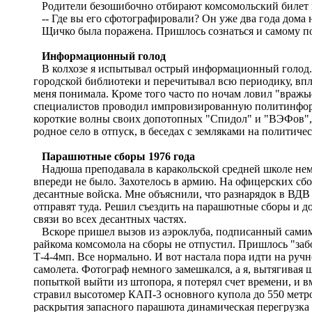
Родители безошибочно отбирают комсомольский билет 
-- Где вы его сфотографировали? Он уже два года дома 
Щичко была поражена. Пришлось сознаться и самому пос
Информационный голод
В колхозе я испытывал острый информационный голод. По
городской библиотеки и перечитывал всю периодику, впло
меня понимала. Кроме того часто по ночам ловил "вражь
специалистов проводил импровизированную политинформа
короткие волны своих допотопных "Спидол" и "ВЭФов", 
родное село в отпуск, в беседах с земляками на политиче
Парашютные сборы 1976 года
Надюша преподавала в каракольской средней школе немец
впереди не было. Захотелось в армию. На офицерских сб
десантные войска. Мне объяснили, что разнарядок в ВДВ 
отправят туда. Решил съездить на парашютные сборы и д
связи во всех десантных частях.
Вскоре пришел вызов из аэроклуба, подписанный самим
райкома комсомола на сборы не отпустил. Пришлось "забо
Т-4-4мп. Все нормально. И вот настала пора идти на ручн
самолета. Фотограф немного замешкался, а я, вытягивая
попыткой выйти из штопора, я потерял счет времени, и в
стравил высотомер КАП-3 основного купола до 550 метро
раскрытия запасного парашюта динамическая перегрузка д