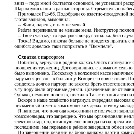
вниз -- подо мной болтается основной, не успевший раск
Шарахнулись они в разные стороны. Стремительно набегае
Примчался Газ-66. Подобрали со взлетно-посадочной пол
глотая валидол, вымолвил:
-- Живи, парень, и нам не мешай.
Ребята переживали не меньше меня. Инструктор похлоп
-- Твое счастье, что вращался вокруг затылка. Был случ
Тоска! Видимо, никогда больше не придется прыгать с 
ошибся: довелось-таки попрыгать в "Вымпеле".
Схватка с парторгом
Побитый, вернулся в родной колхоз. Опять потянулись се
поощрения тружениц. Договорившись с завмагом сельпо "п
было выполнено. Поскольку в колхозной кассе наличных д
пару месяцев слег в больницу. Вскоре его вовсе сняли. 
свидетель долгов парторг не захотел брать ответственнос
в ту пору были огромные деньги. Доведенный до отчаяни
Однако, немного поостыв, поехал в Талас и записался н
Вскоре в наше хозяйство нагрянула очередная высокая к
письменный отчет о комсомольских делах: почему молодеж
Я написал, что полгода колхозники не получают зарпла
комсомольцам, это запрещено. Что мы организовали непл
электрогитар, подписанную еще полгода назад прежним п
последними, мы первыми в районе завершили обмен ком
По завершении ревизии на бюро райкома партии комисси