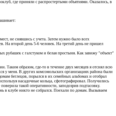
клуб, где приняли с распростертыми объятиями. Оказалось, в
рашивает:
ест, не снявшись с учета. Затем нужно было всех
в. На второй день 5-6 человек. На третий день не пришел
х рубашек с галстуком и белая простыня. Как завижу "объект"
 Таким образом, где-то в течение двух месяцев я отснял всю
ся у меня. В других комсомольских организациях района были
домам беглецов, порылся в их семейных альбомах и отобрал
, используя насадочные кольца, сфотографировал. Получились
поверила такой оперативности, заподозрив подтасовку.
ень в клубе никто не собрался. Поехали по домам. Вызываем