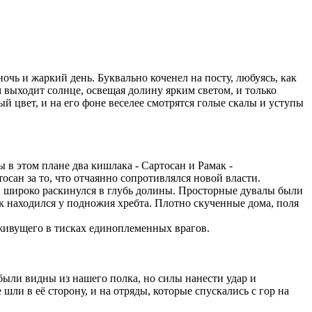
очь и жаркий день. Буквально коченел на посту, любуясь, как
 выходит солнце, освещая долину ярким светом, и только
й цвет, и на его фоне веселее смотрятся голые скалы и уступы
в этом плане два кишлака - Сартосан и Рамак -
сан за то, что отчаянно сопротивлялся новой власти.
н широко раскинулся в глубь долины. Просторные дувалы были
к находился у подножия хребта. Плотно скученные дома, поля
 живущего в тисках единоплеменных врагов.
были видны из нашего полка, но силы нанести удар и
 шли в её сторону, и на отряды, которые спускались с гор на