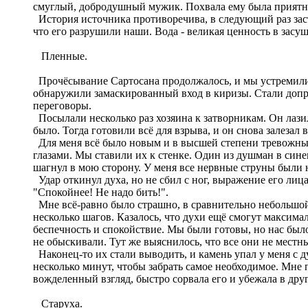
смуглый, добродушный мужик. Похвала ему была приятн
История источника противоречива, в следующий раз зас
что его разрушили наши. Вода - великая ценность в засу
Пленные.
Прочёсывание Сартосана продолжалось, и мы устремились
обнаружили замаскированный вход в киризы. Стали допраши
переговоры.
Посылали несколько раз хозяина к затворникам. Он лазил
было. Тогда готовили всё для взрыва, и он снова залезал 
Для меня всё было новым и в высшей степени тревожным.
глазами. Мы ставили их к стенке. Один из душман в сине
шагнул в мою сторону. У меня все нервные струны были н
Удар откинул духа, но не сбил с ног, выражение его лиц
"Спокойнее! Не надо бить!".
Мне всё-равно было страшно, в сравнительно небольшой 
несколько шагов. Казалось, что духи ещё смогут максим
беспечность и спокойствие. Мы были готовы, но нас был
не обыскивали. Тут же выяснилось, что все они не местн
Наконец-то их стали выводить, и камень упал у меня с ду
несколько минут, чтобы забрать самое необходимое. Мне 
вожделенный взгляд, быстро сорвала его и убежала в дру
Старуха.