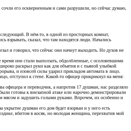
 сочли его оскверненным и сами разрушили, но сейчас думаю,
следующий. В нём-то, в одной из просторных комнат,
сь взрывать, сказал, что там находятся люди. Начались
зал и говорил, что сейчас они начнут выходить. Но духов не
е время они стали выползать, обдолбленные, с осоловевшими
широко раскрыл руки как для объятия и с пьяной улыбкой
прорыва, и изовсей силы ударил прикладом автомата в лицо.
ицо, отступил к стене. Какой-то офицер прикрикнул на меня:
а офицера и переводчик, а напротив 17 душман, нас разделяло
 были готовы к внезапной атаке или нарочно демонстрировали
ым мясом и задушить голыми руками. Впрочем, их особенно и
а укрытие душман его дом будет взорван и у него есть
оздике, вбитом в косяк, но молодая женщина, перехватив мой