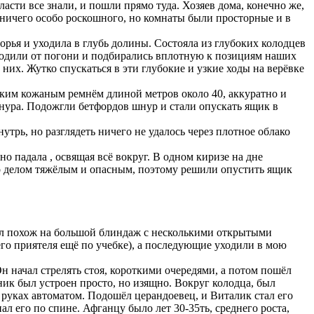
сти все знали, и пошли прямо туда. Хозяев дома, конечно же,
 ничего особо роскошного, но комнаты были просторные и в
орья и уходила в глубь долины. Состояла из глубоких колодцев
ходили от погони и подбирались вплотную к позициям наших
их. Жутко спускаться в эти глубокие и узкие ходы на верёвке
ским кожаным ремнём длиной метров около 40, аккуратно и
нура. Подожгли бетфордов шнур и стали опускать ящик в
трь, но разглядеть ничего не удалось через плотное облако
о падала , освящая всё вокруг. В одном киризе на дне
ыло делом тяжёлым и опасным, поэтому решили опустить ящик
ыл похож на большой блиндаж с несколькими открытыми
его приятеля ещё по учебке), а последующие уходили в мою
 начал стрелять стоя, короткими очередями, а потом пошёл
ик был устроен просто, но изящно. Вокруг колодца, был
руках автоматом. Подошёл церандоевец, и Виталик стал его
л его по спине. Афганцу было лет 30-35ть, среднего роста,