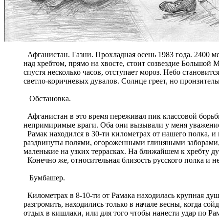
Афганистан. Газни. Прохладная осень 1983 года. 2400 ме
над хребтом, прямо на хвосте, стоит созвездие Большой 
спустя несколько часов, отступает мороз. Небо становит
светло-коричневых дувалов. Солнце греет, но пронзитель
Обстановка.
Афганистан в это время переживал пик классовой борьбы
непримиримые враги. Оба они вызывали у меня уважение; 
Рамак находился в 30-ти километрах от нашего полка, и
раздвинуты полями, огороженными глиняными заборами, и
маленькие на узких террасках. На ближайшем к хребту д
Конечно же, относительная близость русского полка и н
Бумбашер.
Километрах в 8-10-ти от Рамака находилась крупная душ
разгромить, находились только в начале весны, когда сойд
отдых в кишлаки, или для того чтобы нанести удар по Ра