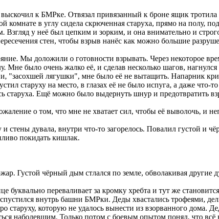
выскочил к БМРке. Отвязал привязанный к броне ящик тротила и 
комнате в углу сидела скрюченная старуха, прямо на полу, под
м. Взгляд у неё был цепким и зорким, и она внимательно и строг
ересечения стен, чтобы взрыв нанёс как можно большие разруше
тояние. Мы доложили о готовности взрывать. Через некоторое вр
у. Мне было очень жалко её, и сделав несколько шагов, нагнулс
нии, "засохшей лягушки", мне было её не вытащить. Напарник кр
стил старуху на место, в глазах её не было испуга, а даже что-
ась старуха. Ещё можно было выдернуть шнур и предотвратить вз
аление о том, что мне не хватает сил, чтобы её выволочь, и н
и стены дувала, внутри что-то загорелось. Повалил густой и ч
пливо покидать кишлак.
ар. Густой чёрный дым стлался по земле, обволакивая другие д
це буквально переваливает за кромку хребта и тут же становится
а, спустился внутрь башни БМРки. Деды хвастались трофеями, де
про старуху, которую не удалось вынести из взорванного дома. Д
ться наболевшим. Только потом с боевым опытом понял, что всё 