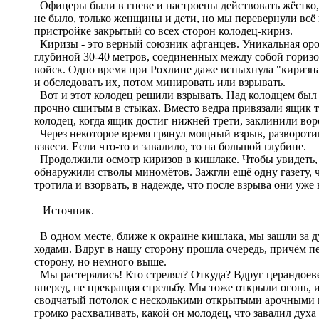
Офицеры были в гневе и настроены действовать жёстко, 
не было, только женщины и дети, но мы перевернули всё
пристройке закрытый со всех сторон колодец-кириз.
Киризы - это верный союзник афганцев. Уникальная ороси
глубиной 30-40 метров, соединенных между собой гориз
войск. Одно время при Рохлине даже вспыхнула "киризна
и обследовать их, потом минировать или взрывать.
Вот и этот колодец решили взрывать. Над колодцем был 
прочно сшитым в стыках. Вместо ведра привязали ящик т
колодец, когда ящик достиг нижней трети, заклинили вор
Через некоторое время грянул мощный взрыв, разворотивш
взвеси. Если что-то и завалило, то на большой глубине.
Продолжили осмотр киризов в кишлаке. Чтобы увидеть, чт
обнаружили стволы миномётов. Зажгли ещё одну газету, 
тротила и взорвать, в надежде, что после взрыва они уже
Источник.
В одном месте, ближе к окраине кишлака, мы зашли за 
ходами. Вдруг в нашу сторону прошла очередь, причём пе
сторону, но немного выше.
Мы растерялись! Кто стрелял? Откуда? Вдруг церандоеве
вперед, не прекращая стрельбу. Мы тоже открыли огонь,
сводчатый потолок с несколькими открытыми арочными вх
громко расхваливать, какой он молодец, что завалил духа