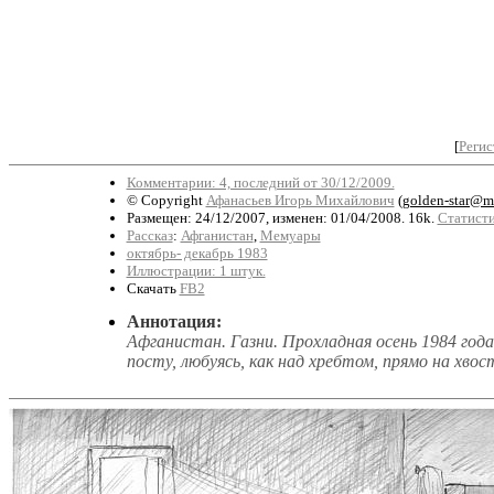
[
Регис
Комментарии: 4, последний от 30/12/2009.
© Copyright
Афанасьев Игорь Михайлович
(
golden-star@ma
Размещен: 24/12/2007, изменен: 01/04/2008. 16k.
Статисти
Рассказ
:
Афганистан
,
Мемуары
октябрь- декабрь 1983
Иллюстрации: 1 штук.
Скачать
FB2
Аннотация:
Афганистан. Газни. Прохладная осень 1984 года
посту, любуясь, как над хребтом, прямо на хво