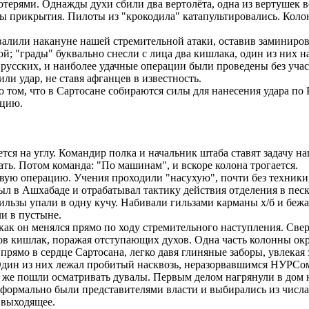
рями. Однажды духи сбили два вертолёта, одна из вертушек вез
ы прикрытия. Пилоты из "крокодила" катапультировались. Колон
алили накануне нашей стремительной атаки, оставив заминиров
ой; "грады" буквально снесли с лица два кишлака, один из них н
ских, и наиболее удачные операции были проведены без участия
ли удар, не ставя афганцев в известность.
ом, что в Сартосане собираются силы для нанесения удара по Ра
ацию.
тся на углу. Командир полка и начальник штаба ставят задачу на
ать. Потом команда: "По машинам", и вскоре колона трогается.
вую операцию. Учения проходили "насухую", почти без техники,
е был в Ашхабаде и отрабатывал тактику действия отделения в пес
ильзы упали в одну кучу. Набивали гильзами карманы х/б и беж
ли в пустыне.
ак он менялся прямо по ходу стремительного наступления. Свер
 кишлак, поражая отступающих духов. Одна часть колонны окру
рямо в сердце Сартосана, легко давя глиняные заборы, увлекая 
дин из них лежал пробитый насквозь, неразорвавшимся НУРСом. 
у же пошли осматривать дувалы. Первым делом нагрянули в дом 
ормально были представителями власти и выбирались из числа п
 выходящее.