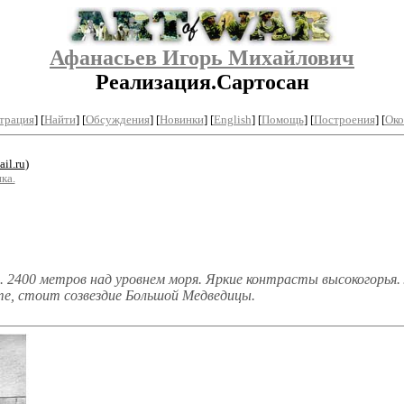
Афанасьев Игорь Михайлович
Реализация.Сартосан
трация
]
[
Найти
] [
Обсуждения
] [
Новинки
] [
English
] [
Помощь
] [
Построения
]
[
Око
il.ru
)
ка.
. 2400 метров над уровнем моря. Яркие контрасты высокогорья. 
сте, стоит созвездие Большой Медведицы.