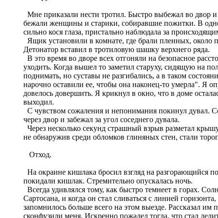
Мне приказали нести тротил. Быстро выбежал во двор и 
бежали женщины и старики, собиравшие пожитки. В одной 
сильно кося глаза, пристально наблюдала за происходящи
Ящик установили в комнате, где брали пленных, около п
Детонатор вставил в тротиловую шашку верхнего ряда.
В это время во дворе всех отгоняли на безопасное расс
уходить. Когда вышел то заметил старуху, сидящую на пол
поднимать, но суставы не разгибались, а в таком состоя
нарочно оставили ее, чтобы она наконец-то умерла". Я опу
довелось довершить. Я крикнул в окно, что в доме остал
выходил.
С чувством сожаления и непонимания покинул дувал. Сож
через двор и забежал за угол соседнего дувала.
Через несколько секунд страшный взрыв разметал крышу 
не обнаружив среди обломков глиняных стен, стали торо
Отход.
На окраине кишлака бросил взгляд на разгорающийся пож
покидали кишлак. Стремительно опускалась ночь.
Всегда удивлялся тому, как быстро темнеет в горах. Солн
Сартосана, и когда он стал сливаться с линией горизонт
запомнилось больше всего на этом выезде. Рассказал им 
сконфузили меня. Искренно пожалел тогда, что стал дели