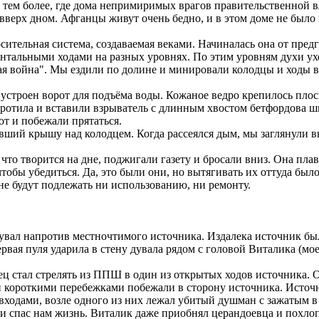
тем более, где дома непримиримых врагов правительственной вла
 вверх дном. Афганцы живут очень бедно, и в этом доме не было
тельная система, создаваемая веками. Начиналась она от предг
онтальными ходами на разных уровнях. По этим уровням духи у
я война". Мы ездили по долине и минировали колодцы и ходы в н
устроен ворот для подъёма воды. Кожаное ведро крепилось пло
ротила и вставили взрыватель с длинным хвостом бетфордова ш
от и побежали прятаться.
ий крышу над колодцем. Когда рассеялся дым, мы заглянули вну
о творится на дне, поджигали газету и бросали вниз. Она плавн
чтобы убедиться. Да, это были они, но вытягивать их оттуда б
 не будут подлежать ни использованию, ни ремонту.
дувал напротив местночтимого источника. Издалека источник б
рвая пуля ударила в стену дувала рядом с головой Виталика (мо
ц стал стрелять из ППШ в один из открытых ходов источника. Он
 и короткими перебежками побежали в сторону источника. Источн
одами, возле одного из них лежал убитый душман с зажатым в 
 и спас нам жизнь. Виталик даже приобнял церандоевца и похлопа