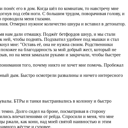
понёс его в дом. Когда шёл по комнатам, то навстречу мне
огнув под себя ноги. С большим трудом, поворачивая голову, и
о проводила меня глазами.
ния. Отмерил нужное количество шнура и вставил в детонатор.
емя нам дали отмашку. Поджёг бетфордов шнур, и мы стали
я к ней, чтобы поднять. Подхватил удобнее под мышки и стал
икнул мне: "Оставь её, она не нужна своим. Родственники
то похожее на благодарность за мой добрый жест, который не
рыв, но на меня замахали руками и закричали, чтобы быстрее
епонимания того, почему никто не хочет мне помочь. Пробежал
ёрный дым. Быстро осмотрели развалины и ничего интересного
увалы. БТРы и танки выстраивались в колонну и быстро
 темно. Долго сидел на броне, посматривая в сторону
лились впечатлениями от рейда. Спросили и меня, что мне
еды ржали, как кони, над моей святой наивностью и этим
намного жёстче и суровее.