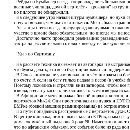
Рейды на Бумбашер всегда сопровождались большими поте
военные училища, другой вертолёт - "крокодил" из групп
но пилотов не обнаружили.
На следующее утро начали штурм Бумбашера, но духи св
почувствовали, чем им это отольется. Месть была страшн
Афганцы почти всегда предупреждали душман о планах рус
участие в шмоне было обязательным, но иногда мы наноси
Достаточно часто проводили реализацию разведданных о т
завтра на рассвете были готовы к выезду на боевую опер
Удар по Сартосану.
На рассвете техника выезжает из автопарка и выстраивае
что будем делать, кто кого будет прикрывать и поддержив
В Союзе никогда не участвовал ни в чём похожем на бое
по счёту. А если на бегу гильза падала в песок (в учебк
Поэтому ложились и стреляли вниз затвором, чтобы все г
взвода, и если у кого-то не хватало, то всем взводом иска
В Афганистане меня поражал боевой порядок колонн, и к
вертолётов Ми-24. Они простреливали из пушек и НУРСов
БМРке (боевой машине разминирования) на острие атаки п
По пути попадались расстрелянные с вертолётов духи. О
В центре кишлака, пехота высыпала из БТРов, и мы сраз
дома, окружённый рыдающей роднёй. Наместники чисто ф
что по афганским обычаям, это событие было из ряда вон