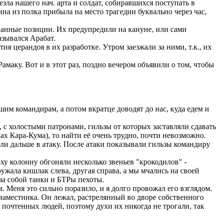
ла нашего нач. арта и солдат, собиравшихся поступать в
на из полка прибыла на место трагедии буквально через час,
анные позиции. Их предупредили на кануне, или сами
азывался Арабат.
 церандоя в их разработке. Утром заезжали за ними, т.к., их
маку. Вот и в этот раз, поздно вечером объявили о том, чтобы
шим командирам, а потом вкратце доводят до нас, куда едем и
 с холостыми патронами, гильзы от которых заставляли сдавать
ках Кара-Кума), то найти её очень трудно, почти невозможно.
али дальше в атаку. После атаки показывали гильзы командиру
ху колонну обгоняли несколько звеньев "крокодилов" -
жала кишлак слева, другая справа, а мы мчались на своей
за собой танки и БТРы пехоты.
Меня это сильно поразило, и я долго провожал его взглядом.
наместника. Он лежал, растрелянный во дворе собственного
очтенных людей, поэтому духи их никогда не трогали, так