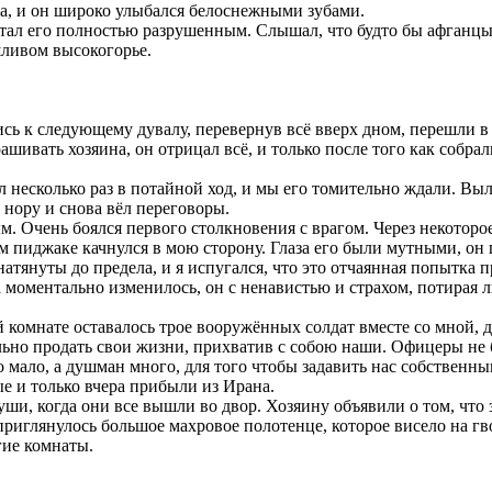
а, и он широко улыбался белоснежными зубами.
тал его полностью разрушенным. Слышал, что будто бы афганцы
шливом высокогорье.
 к следующему дувалу, перевернув всё вверх дном, перешли в 
вать хозяина, он отрицал всё, и только после того как собрали
 несколько раз в потайной ход, и мы его томительно ждали. Выле
в нору и снова вёл переговоры.
 Очень боялся первого столкновения с врагом. Через некоторо
м пиджаке качнулся в мою сторону. Глаза его были мутными, он 
атянуты до предела, и я испугался, что это отчаянная попытка 
а моментально изменилось, он с ненавистью и страхом, потирая л
комнате оставалось трое вооружённых солдат вместе со мной, дв
ально продать свои жизни, прихватив с собою наши. Офицеры не
о мало, а душман много, для того чтобы задавить нас собственн
ые и только вчера прибыли из Ирана.
ши, когда они все вышли во двор. Хозяину объявили о том, что з
приглянулось большое махровое полотенце, которое висело на гв
гие комнаты.