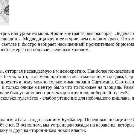
тров над уровнем моря. Яркие контрасты высокогорья. Ледяная н
Медведицы. Медведица крупнее и ярче, чем в наших краях. Потом
ся светлее и быстро набирает насыщенный пронзительно бирюзовы
ный ветер с гор обдувает ледяным холодом.
, отторгая насаждаемую им демократию. Наиболее показательны 
Рамак за то, что смело противостоял зажиточным соседям, Сарто
 проехать к нему можно только мимо окраин Сартосана. Сартоса
 только ближе к центру было что-то похожее на площадь. Рама
увале был установлен прожектор и крупнокалиберный пулемёт.
есколько пулемётов - слабое утешение для небольшого кишлака,
манская база - под названием Бумбашер. Передовые позиции её 
ёт снег. В основном, мы устраивали засады на караваны, которые
маку и другим сторонникам новой власти.