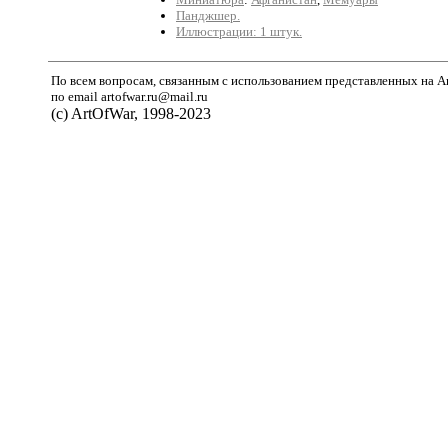
Панджшер.
Иллюстрации: 1 штук.
По всем вопросам, связанным с использованием представленных на A
по email artofwar.ru@mail.ru
(с) ArtOfWar, 1998-2023