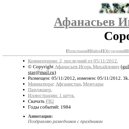
Афанасьев И
Сор
[
Регистрация
]
[
Найти
] [
Обсуждения
] [
Комментарии: 2, последний от 05/11/2012.
© Copyright
Афанасьев Игорь Михайлович
(
go
star@mail.ru
)
Размещен: 05/11/2012, изменен: 05/11/2012. 3k
Миниатюра
:
Афганистан
,
Мемуары
Панджшер.
Иллюстрации: 1 штук.
Скачать
FB2
Годы событий: 1984
Аннотация:
Поздравляю разведчиков с праздником