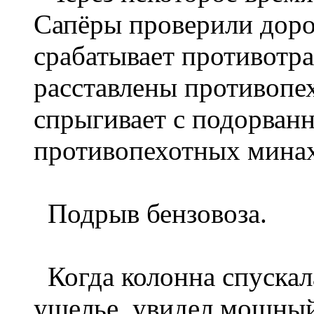
Сапёры проверили дорогу
срабатывает противотра
расставлены противопех
спрыгивает с подорван
противопехотных минах
Подрыв бензовоза.
Когда колонна спускала
ущелье, увидел мощный