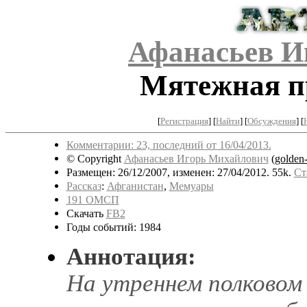
Афанасьев И
Мятежная п
[
Регистрация
]
[
Найти
] [
Обсуждения
] [
Комментарии: 23, последний от 16/04/2013.
© Copyright
Афанасьев Игорь Михайлович
(
golden
Размещен: 26/12/2007, изменен: 27/04/2012. 55k.
Ст
Рассказ
:
Афганистан
,
Мемуары
191 ОМСП
Скачать
FB2
Годы событий: 1984
Аннотация:
На утреннем полковом