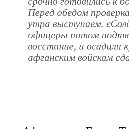
срочно готовились к б
Перед обедом проверка
утра выступаем. єСолд
офицеры потом подтве
восстание, и осадили 
афганским войскам сд