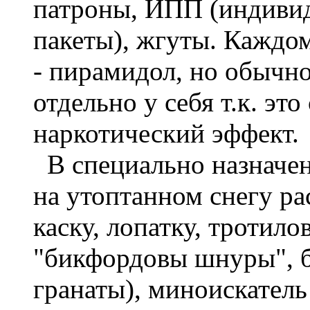
патроны, ИПП (индиви
пакеты), жгуты. Каждо
- пирамидол, но обычн
отдельно у себя т.к. эт
наркотический эффект.
В специально назначен
на утоптанном снегу ра
каску, лопатку, тротил
"бикфордовы шнуры", б
гранаты), миноискатель 