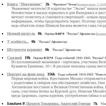
Книга "Покушение"
2k
"Фрагмент" Чечня
Комментарии: 1 (24/
Уважаемые читатели! В издательстве "Эксмо" вышла книг
Неизвестные в масках ворвались в дом Вахидовых и расстр
мечтает отомстить и становится смертницей - новым ор
информации, чтобы предотвратить теракт. Поэтому груп
ведь объектом атаки Шамиля Басаева является глава госуд
Ночной патруль
0k
Оценка:
9.66*4
"Рассказ" Афганистан
Коммен
У особиста...
0k
"Рассказ" Афганистан
Штурмуем вершину
0k
"Рассказ" Афганистан
Связной
19k
Оценка:
8.51*4
Годы событий: 1941-1943. "Рассказ" 
Из воспоминаний мальчишки - партизана, участника Вел
Кузьмича Еременко. 16+: В рассказе описаны сцены жест
Портрет на фоне века
356k
Годы событий: 1914-1943. "Повест
Первая мировая война. Крестьянин Михаил отправляется 
с родителями и свёкром она обустраивает хозяйство. Они 
Антоновское восстание и Великая Отечественная война.
сына, участника битвы на Курской дуге, Николая Михайл
вреда здоровью, сцены курения, употребления табака и а
Бикбаев Р.
Памяти Товарища. Анатолий Гончар
7k
"О 