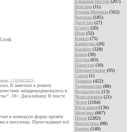
Ближний Восток
(207)
Венгрия
(11)
Вторая Мировая
(562)
Вьетнам
(185)
Дагестан
(27)
Египет
(20)
Ирак
(52)
Кавказ
(75)
 Скиф.
Камбоджа
(20)
Карабах
(328)
Корея
(39)
Осетия
(63)
Пакистан
(16)
Приднестровье
(95)
Сирия
(1)
рии: 1 (16/08/2025)
Украина
(422)
хоз. В заметках к роману
Таджикистан
(89)
мунистами забаррикадировались в
Фолькленды
(13)
ке". 18+. Дисклеймер: В тексте
Чехословакия
(21)
Чечня
(1164)
Югославия
(136)
Мемуары
(667)
одетые в немецкую форму времён
Проза
(2282)
ома и виселицы. Происходящее всё
Фантастика
(88)
Боевик
(140)