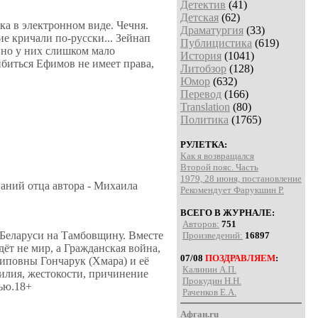
Детектив
(41)
Детская
(62)
а в электронном виде. Чечня.
Драматургия
(33)
ие кричали по-русски... Зейнап
Публицистика
(619)
 но у них слишком мало
История
(1041)
биться Ефимов не имеет права,
Литобзор
(128)
Юмор
(632)
Перевод
(166)
Translation
(80)
Политика
(1765)
РУЛЕТКА:
Как я возвращался
Второй пояс. Часть
1979, 28 июня, постановление
аний отца автора - Михаила
Рекомендует Фарукшин Р.
ВСЕГО В ЖУРНАЛЕ:
Авторов:
751
 Беларуси на Тамбовщину. Вместе
Произведений:
16897
дёт не мир, а Гражданская война,
07/08
ПОЗДРАВЛЯЕМ
:
иповны Гончарук (Хмара) и её
Калинин А.П.
илия, жестокости, причинение
Прокудин Н.Н.
вью.18+
Раченков Е.А.
Афган.ru