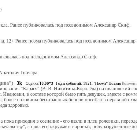
)
икла. Ранее публиковалась под псевдонимом Александр Скиф.
на. 12+ Ранее поэма публиковалась под псевдонимом Александр
ликовалась под псевдонимом Александр Скиф.
 Анатолия Гончара
щина")
3k
Оценка:
10.00*3
Годы событий: 1921. "Поэма" Поэзия
Коммента
рования "Карася" (В. В. Никитина-Королёва) на ивановский сов
 Ивановки, в составе которой было пять девушек, вместе с ком
о; более половины бесстрашных борцов погибло в неравной схват
еда здоровью.
 а пока приходил в сознание - его взяли в плен ролевики, пере
начальству", а пока его окружают воронки, полуразрушенные д