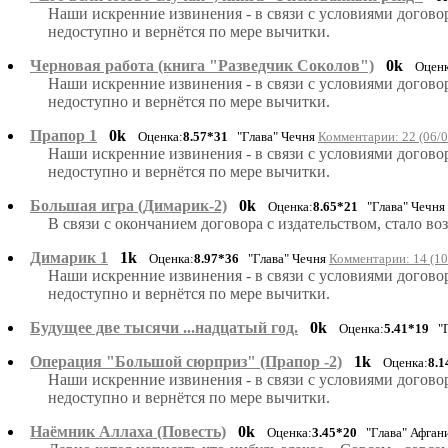
Наши искренние извинения - в связи с условиями догово
недоступно и вернётся по мере вычитки.
Черновая работа (книга "Разведчик Соколов")
0k
Оценк
Наши искренние извинения - в связи с условиями догово
недоступно и вернётся по мере вычитки.
Прапор 1
0k
Оценка:
8.57*31
"Глава" Чечня
Комментарии: 22 (06/0
Наши искренние извинения - в связи с условиями догово
недоступно и вернётся по мере вычитки.
Большая игра (Димарик-2)
0k
Оценка:
8.65*21
"Глава" Чечня
В связи с окончанием договора с издательством, стало 
Димарик 1
1k
Оценка:
8.97*36
"Глава" Чечня
Комментарии: 14 (10
Наши искренние извинения - в связи с условиями догово
недоступно и вернётся по мере вычитки.
Будущее две тысячи ...надцатый год.
0k
Оценка:
5.41*19
"Г
Операция "Большой сюрприз" (Прапор -2)
1k
Оценка:
8.1
Наши искренние извинения - в связи с условиями догово
недоступно и вернётся по мере вычитки.
Наёмник Аллаха (Повесть)
0k
Оценка:
3.45*20
"Глава" Афгани