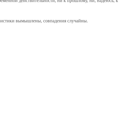
ременной действительности, ни к прошлому, ни, надеюсь, к
еристики вымышлены, совпадения случайны.