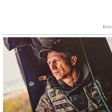
[
Регис