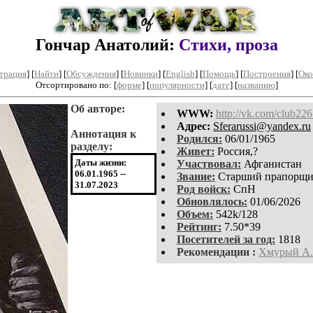
Гончар Анатолий:
Стихи, проза
трация
]
[
Найти
] [
Обсуждения
] [
Новинки
] [
English
] [
Помощь
] [
Построения
]
[
Око
Отсортировано по: [
форме
] [
популярности
] [
дате
] [
названию
]
Об авторе:
WWW:
http://vk.com/club22
Aдpeс:
Sferarussi@yandex.ru
Аннотация к
Родился:
06/01/1965
разделу:
Живет:
Россия,?
Даты жизни:
Участвовал:
Афганистан
06.01.1965 --
Звание:
Старший прапорщ
31.07.2023
Род войск:
СпН
Обновлялось:
01/06/2026
Объем:
542k/128
Рейтинг:
7.50*39
Посетителей за год:
1818
Рекомендации :
Хмурый А.