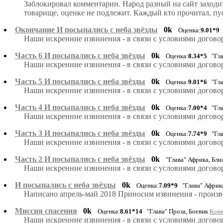
Заблокировал комментарии. Народ разный на сайт заходит,
товарище, оценке не подлежит. Каждый кто прочитал, пу
Окончание И посыпались с неба звёзды
0k
Оценка:
9.01*9
"
Наши искренние извинения - в связи с условиями догово
Часть 6 И посыпались с неба звёзды
0k
Оценка:
8.34*5
"Гла
Наши искренние извинения - в связи с условиями догово
Часть 5 И посыпались с неба звёзды
0k
Оценка:
9.01*6
"Гла
Наши искренние извинения - в связи с условиями догово
Часть 4 И посыпались с неба звёзды
0k
Оценка:
7.00*4
"Гла
Наши искренние извинения - в связи с условиями догово
Часть 3 И посыпались с неба звёзды
0k
Оценка:
7.74*9
"Гла
Наши искренние извинения - в связи с условиями догово
Часть 2 И посыпались с неба звёзды
0k
"Глава" Африка, Бл
Наши искренние извинения - в связи с условиями догово
И посыпались с неба звёзды
0k
Оценка:
7.09*9
"Глава" Африка
Написано апрель-май 2018 Приносим извинения - произв
Миссия спасения
0k
Оценка:
8.61*14
"Глава" Проза, Боевик
Комм
Наши искренние извинения - в связи с условиями догово