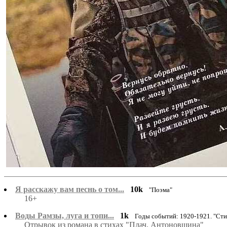
Я расскажу вам песнь о том...
10k
"Поэма"
16+
Воды Рамзы, луга и топи...
1k
Годы событий: 1920-1921. "Ст
Отрывок из романа в стихах "Плач. Антоновщина"