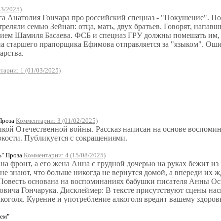
03/2025)
а Анатолия Гончара про российский спецназ - "Покушение". Пок
еляли семью Зейнап: отца, мать, двух братьев. Говорят, напавш
удием Шамиля Басаева. ФСБ и спецназ ГРУ должны помешать им,
па старшего прапорщика Ефимова отправляется за "языком". Оши
арства.
тарии: 1 (01/03/2025)
Проза
Комментарии: 3 (01/02/2025)
икой Отечественной войны. Рассказ написан на основе воспомин
окости. Публикуется с сокращениями.
ь" Проза
Комментарии: 4 (15/08/2025)
на фронт, а его жена Анна с грудной дочерью на руках бежит из
не знают, что больше никогда не вернутся домой, а впереди их ж
 Повесть основана на воспоминаниях бабушки писателя Анны Ос
овича Гончарука. Дисклеймер: В тексте присутствуют сцены нас
лкоголя. Курение и употребление алкоголя вредит вашему здоро
нем"