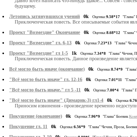
Давно хотел написать что-нибудь эдакое... Совсем - сов
будущему.
Летопись затянувшихся учений
0k
Оценка:
9.58*17
"Глава" 
Приключенческая повесть. Все описываемые события явл
Проект "Возмездие" Окончание
0k
Оценка:
8.68*12
"Глава" 
Проект "Возмездие" гл. 6-13
0k
Оценка:
7.23*13
"Глава" Чечня
Проект "Возмездие" гл 1-5
1k
Оценка:
7.34*8
"Глава" Чечня, П
Приключенческая повесть. Данное произведение является
Всё могло быть иначе (окончание)
0k
Оценка:
8.74*9
"Глава"
"Всё могло быть иначе" гл. 12-16
0k
Оценка:
7.01*11
"Глава"
"Всё могло быть иначе." гл 5 -11
0k
Оценка:
7.00*4
"Глава" П
"Всё могло быть иначе" (Димарик-3) гл1-4
0k
Оценка:
6.7
Приносим извинения - произведение временно недоступн
Покушение (окончание)
0k
Оценка:
7.96*9
"Глава" Боевик
Комм
Покушение гл. 11
0k
Оценка:
6.56*9
"Глава" Чечня, Проза, Боеви
Покушение гл. 3-10
0k