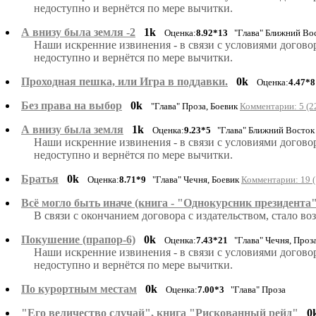
недоступно и вернётся по мере вычитки.
А внизу была земля -2
1k
Оценка:
8.92*13
"Глава" Ближний Во
Наши искренние извинения - в связи с условиями догово
недоступно и вернётся по мере вычитки.
Проходная пешка, или Игра в поддавки.
0k
Оценка:
4.47*8
Без права на выбор
0k
"Глава" Проза, Боевик
Комментарии: 5 (2
А внизу была земля
1k
Оценка:
9.23*5
"Глава" Ближний Восто
Наши искренние извинения - в связи с условиями догово
недоступно и вернётся по мере вычитки.
Братья
0k
Оценка:
8.71*9
"Глава" Чечня, Боевик
Комментарии: 19 (
Всё могло быть иначе (книга - "Однокурсник президента"
В связи с окончанием договора с издательством, стало 
Покушение (прапор-6)
0k
Оценка:
7.43*21
"Глава" Чечня, Проз
Наши искренние извинения - в связи с условиями догово
недоступно и вернётся по мере вычитки.
По курортным местам
0k
Оценка:
7.00*3
"Глава" Проза
"Его величество случай", книга "Рискованный рейд"
0