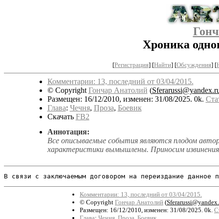
Гонч
Хроника одног
[
Регистрация
]
[
Найти
] [
Обсуждения
] [
Комментарии: 13, последний от 03/04/2015.
© Copyright
Гончар Анатолий
(
Sferarussi@yandex.r
Размещен: 16/12/2010, изменен: 31/08/2025. 0k.
Ста
Глава
:
Чечня
,
Проза
,
Боевик
Скачать
FB2
Аннотация:
Все описываемые события являются плодом авторс
характеристики вымышлены. Приносим извинения 
В связи с заключаемым договором на переиздание данное 
Комментарии: 13, последний от 03/04/2015.
© Copyright
Гончар Анатолий
(
Sferarussi@yandex.
Размещен: 16/12/2010, изменен: 31/08/2025. 0k.
С
Глава
:
Чечня
,
Проза
,
Боевик