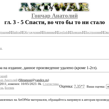
Гончар Анатолий
гл. 3 - 5 Спасти, во что бы то ни стало
трация
]
[
Найти
] [
Обсуждения
] [
Новинки
] [
English
] [
Помощь
] [
Построения
]
[
Око
а.
 на издание, данное произведение удалено (кроме 1-2гл).
тарий
ар Анатолий
(
Sferarussi@yandex.ru
)
2011, изменен: 10/05/2023. 0k.
Статистика.
Оценка:
7.35*7
Ваша оценка:
за
,
Боевик
авленных на ArtOfWar материалов, обращайтесь напрямую к авторам произведени