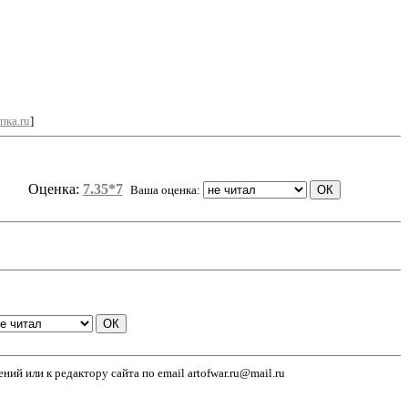
пка.ru
]
Оценка:
7.35*7
Ваша оценка:
й или к редактору сайта по email artofwar.ru@mail.ru