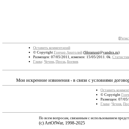
[
Регис
Оставить комментарий
© Copyright
Гончар Анатолий
(
Sferarussi@yandex.ru
)
Размещен: 07/05/2011, изменен: 15/05/2011. 0k.
Статистик
Глава
:
Чечня
,
Проза
,
Боевик
Мои искренние извинения - в связи с условиями договора
Оставить коммен
© Copyright
Гонч
Размещен: 07/05/
Глава
:
Чечня
,
Про
По всем вопросам, связанным с использованием предст
(с) ArtOfWar, 1998-2025