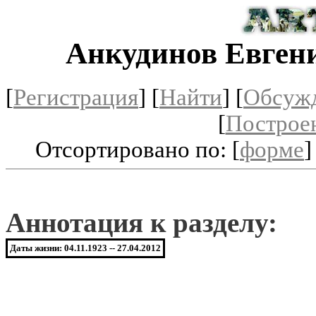
Анкудинов Евген
[
Регистрация
]
[
Найти
] [
Обсуж
[
Построе
Отсортировано по: [
форме
]
Аннотация к разделу:
Даты жизни: 04.11.1923 -- 27.04.2012