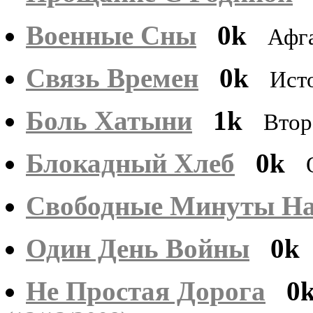
Военные Сны
0k
Афг
Связь Времен
0k
Ист
Боль Хатыни
1k
Втор
Блокадный Хлеб
0k
Свободные Минуты На
Один День Войны
0k
Не Простая Дорога
0