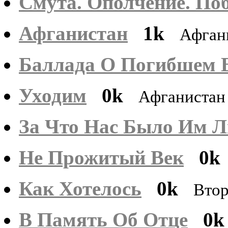
Смута. Ополчение. По
Афганистан
1k
Афган
Баллада О Погибшем 
Уходим
0k
Афганистан
За Что Нас Было Им 
Не Прожитый Век
0k
Как Хотелось
0k
Втор
В Память Об Отце
0k