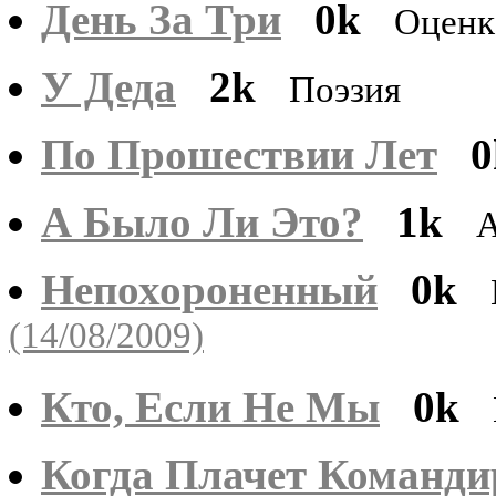
День За Три
0k
Оценк
У Деда
2k
Поэзия
По Прошествии Лет
0
А Было Ли Это?
1k
А
Непохороненный
0k
(14/08/2009)
Кто, Если Не Мы
0k
Когда Плачет Команди