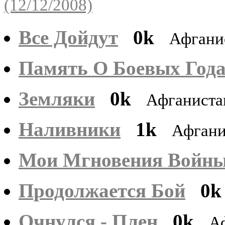
(12/12/2008)
Все Дойдут
0k
Афгани
Память О Боевых Год
Земляки
0k
Афганиста
Наливники
1k
Афган
Мои Мгновения Войн
Продолжается Бой
0k
Очнулся - Плен
0k
А