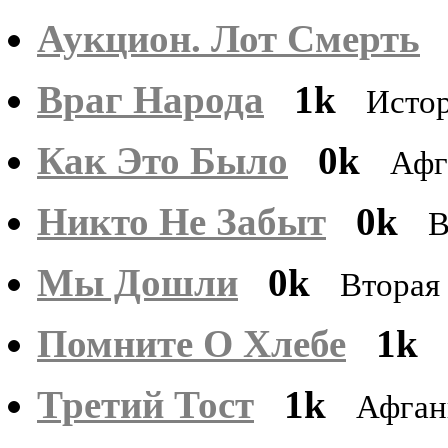
Аукцион. Лот Смерть
Враг Народа
1k
Исто
Как Это Было
0k
Афг
Никто Не Забыт
0k
В
Мы Дошли
0k
Вторая
Помните О Хлебе
1k
Третий Тост
1k
Афган