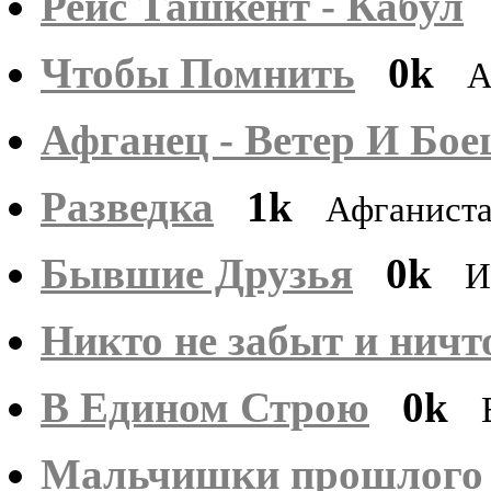
Рейс Ташкент - Кабул
Чтобы Помнить
0k
А
Афганец - Ветер И Бое
Разведка
1k
Афганист
Бывшие Друзья
0k
И
Никто не забыт и ничт
В Едином Строю
0k
Мальчишки прошлого 