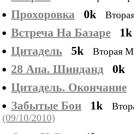
Прохоровка
0k
Втора
Встреча На Базаре
1k
Цитадель
5k
Вторая М
28 Апа. Шинданд
0k
Цитадель. Окончание
Забытые Бои
1k
Втор
(09/10/2010)