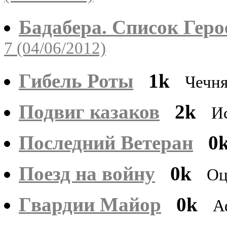
Бадабера. Список Геро
7 (04/06/2012)
Гибель Роты
1k
Чечн
Подвиг казаков
2k
И
Последний Ветеран
0
Поезд на войну
0k
Оц
Гвардии Майор
0k
А