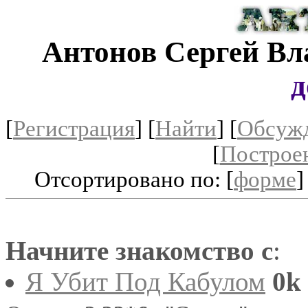
Антонов Сергей В
д
[
Регистрация
]
[
Найти
] [
Обсуж
[
Построе
Отсортировано по: [
форме
]
Начните знакомство с
:
Я Убит Под Кабулом
0k