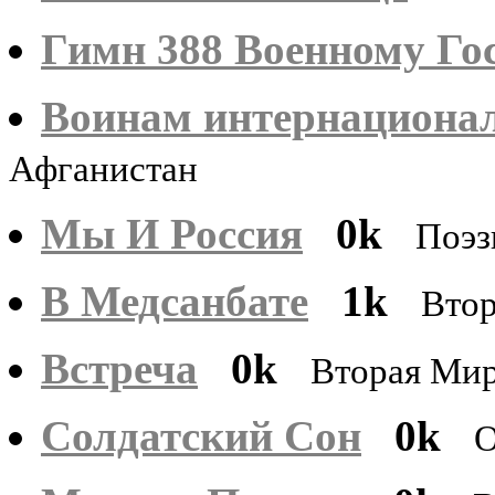
Гимн 388 Военному Го
Воинам интернационал
Афганистан
Мы И Россия
0k
Поэз
В Медсанбате
1k
Вто
Встреча
0k
Вторая Ми
Солдатский Сон
0k
О