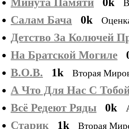
Минута Памяти
0k
В
Салам Бача
0k
Оценк
Детство За Колючей П
На Братской Могиле
В.О.В.
1k
Вторая Миро
А Что Для Нас С Тобо
Всё Редеют Ряды
0k
Старик
1k
Вторая Мир