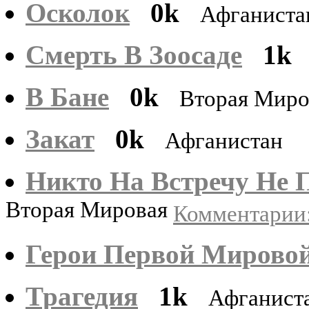
Осколок
0k
Афганист
Смерть В Зоосаде
1k
В Бане
0k
Вторая Миро
Закат
0k
Афганистан
Никто На Встречу Не
Вторая Мировая
Комментарии:
Герои Первой Мирово
Трагедия
1k
Афганист