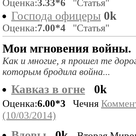
Оценка:
3.33*6
"Статья"
Господа офицеры
0k
Оценка:
7.00*4
"Статья"
Мои мгновения войны.
Как и многие, я прошел те доро
которым бродила война...
Кавказ в огне
0k
Оценка:
6.00*3
Чечня
Коммент
(10/03/2014)
Вдовы
0k
Вторая Миро