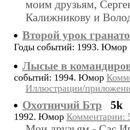
моим друзьям, Серге
Калижникову и Воло
Второй урок гранат
Годы событий: 1993. Юмор
Лысые в командиро
событий: 1994. Юмор
Комме
Иллюстрации/приложения
Охотничий Бтр
5k
1992. Юмор
Комментарии: 5
Мои друзьям - Сас И