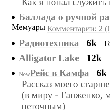
Как я попал служить 
Баллада о ручной ра
Мемуары
Комментарии: 2 (
Радиотехника
6k
Г
Alligator Lake
12k
Рейс в Камфа
6k
New
Рассказ моего старш
(в миру - Ганженко, 
неточным)