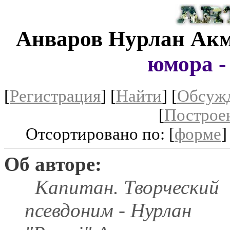
Анваров Нурлан Ак
юмора -
[
Регистрация
]
[
Найти
] [
Обсуж
[
Построе
Отсортировано по: [
форме
]
Об авторе:
Капитан. Творческий
псевдоним - Нурлан