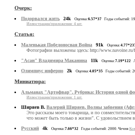
Очерк:
Подорвался жить
24k
Оценка:
6.57*37
Годы событий: 19
Иллюстрации/приложения: 4 шт.
Статья:
Маленькая Победоносная Война
91k
Оценка:
4.77*23
Фотографии выложены здесь: http://www.navoine.ru/f
"Асан" Владимира Маканина
11k
Оценка:
7.19*122
Л
Олимпиус инферно
2k
Оценка:
4.05*35
Годы событий: 2
Миниатюра:
Альманах "Артофвар". Рубрика: История одной ф
Иллюстрации/приложения: 1 шт.
Ширяев В.
Валерий Ширяев. Волны забвения (Афга
Это рассказы моего товарища, и по совместительст
что может быть только в жизни". С удовольствием вы
Русский
4k
Оценка:
7.66*32
Годы событий: 2000. Чечня
Ком