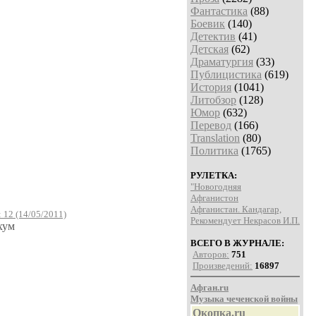
Фантастика
(88)
Боевик
(140)
Детектив
(41)
Детская
(62)
Драматургия
(33)
Публицистика
(619)
История
(1041)
Литобзор
(128)
Юмор
(632)
Перевод
(166)
Translation
(80)
Политика
(1765)
РУЛЕТКА:
"Новогодняя
Афганистон
Афганистан. Кандагар,
 12 (14/05/2011)
Рекомендует Некрасов И.П.
хум
ВСЕГО В ЖУРНАЛЕ:
Авторов:
751
Произведений:
16897
Афган.ru
Музыка чеченской войны
Окопка.ru