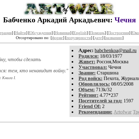
Бабченко Аркадий Аркадьевич:
Чечня
трация
]
[
Найти
] [
Обсуждения
] [
Новинки
] [
English
] [
Помощь
] [
Построения
]
[
Око
Отсортировано по: [
форме
] [
популярности
] [
дате
] [
названию
]
Aдpeс:
babchenkoa@mail.ru
Родился:
18/03/1977
йну, чтобы сделать
Живет:
Россия,Москва
Участвовал:
Чечня
тся: тем, кто ненавидит войну."
Звание:
Старшина
 Книга I.
Род войск:
Пехота, Журнали
Обновлялось:
08/05/2008
Объем:
713k/32
Рейтинг:
4.77*237
Посетителей за год:
1597
Friend Of:
2
Рекомендации:
Artofwar
Тр