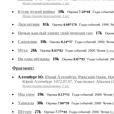
Иллюстрации/приложения: 1 шт.
Кусок чужой войны
10k
Оценка:
7.18*68
Годы событий:
Иллюстрации/приложения: 3 шт.
Дизелятник
81k
Оценка:
6.68*176
Годы событий: 1996. Ч
Ночью каждый тащит свой чемодан сам
17k
Оценк
Сапожник
10k
Оценка:
8.24*57
Годы событий: 2000. Чечн
Муха
26k
Оценка:
8.63*82
Годы событий: 2000. Чечня
Комме
Ни одна обезьяна
19k
Оценка:
8.87*85
Годы событий: 20
Фрагмент:
Алтенбург Ю.
Юрий Алтенбург. Рижский Омон. На
Юрий Алтенбург 1972.07.07. Участвовал: Абхазия (
Иллюстрации/приложения: 5 шт.
Мы едем
19k
Оценка:
8.15*51
Годы событий: 2000. Чечня
Ханкала
38k
Оценка:
7.80*59
Годы событий: 2000. Чечня
К
Штурм
27k
Оценка:
7.77*44
Годы событий: 2000. Чечня
Ко