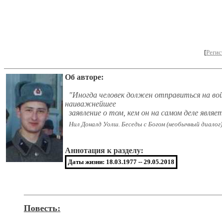
[
Регис
Об авторе:
"Иногда человек должен отправиться на во
наиважнейшее
заявление о том, кем он на самом деле являе
Нил Доналд Уолш. Беседы с Богом (необычный диалог).
Аннотация к разделу:
Даты жизни: 18.03.1977 -- 29.05.2018
Повесть: