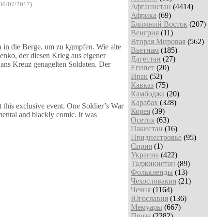
30/07/2017)
Афганистан
(4414)
Африка
(69)
Ближний Восток
(207)
Венгрия
(11)
Вторая Мировая
(562)
n in die Berge, um zu kдmpfen. Wie alte
Вьетнам
(185)
enko, der diesen Krieg aus eigener
Дагестан
(27)
r ans Kreuz genagelten Soldaten. Der
Египет
(20)
Ирак
(52)
Кавказ
(75)
Камбоджа
(20)
Карабах
(328)
 this exclusive event. One Soldier’s War
Корея
(39)
imental and blackly comic. It was
Осетия
(63)
Пакистан
(16)
Приднестровье
(95)
Сирия
(1)
Украина
(422)
Таджикистан
(89)
Фолькленды
(13)
Чехословакия
(21)
Чечня
(1164)
Югославия
(136)
Мемуары
(667)
Проза
(2282)