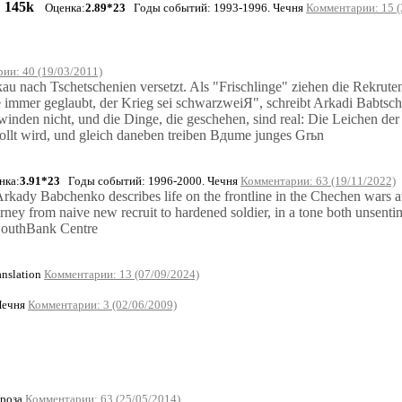
145k
Оценка:
2.89*23
Годы событий: 1993-1996. Чечня
Комментарии: 15 (
ии: 40 (19/03/2011)
au nach Tschetschenien versetzt. Als "Frischlinge" ziehen die Rekrute
 immer geglaubt, der Krieg sei schwarzweiЯ", schreibt Arkadi Babtsch
winden nicht, und die Dinge, die geschehen, sind real: Die Leichen de
llt wird, und gleich daneben treiben Bдume junges Grьn
нка:
3.91*23
Годы событий: 1996-2000. Чечня
Комментарии: 63 (19/11/2022)
rkady Babchenko describes life on the frontline in the Chechen wars at
ourney from naive new recruit to hardened soldier, in a tone both unsent
 SouthBank Centre
nslation
Комментарии: 13 (07/09/2024)
Чечня
Комментарии: 3 (02/06/2009)
Проза
Комментарии: 63 (25/05/2014)