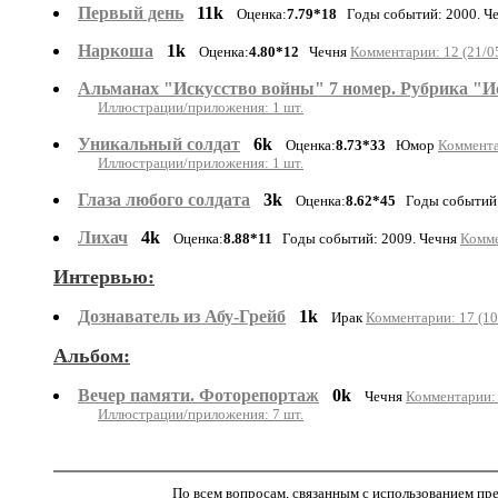
Первый день
11k
Оценка:
7.79*18
Годы событий: 2000. Ч
Наркоша
1k
Оценка:
4.80*12
Чечня
Комментарии: 12 (21/0
Альманах "Искусство войны" 7 номер. Рубрика "И
Иллюстрации/приложения: 1 шт.
Уникальный солдат
6k
Оценка:
8.73*33
Юмор
Коммента
Иллюстрации/приложения: 1 шт.
Глаза любого солдата
3k
Оценка:
8.62*45
Годы событий:
Лихач
4k
Оценка:
8.88*11
Годы событий: 2009. Чечня
Комме
Интервью:
Дознаватель из Абу-Грейб
1k
Ирак
Комментарии: 17 (10
Альбом:
Вечер памяти. Фоторепортаж
0k
Чечня
Комментарии: 
Иллюстрации/приложения: 7 шт.
По всем вопросам, связанным с использованием пре