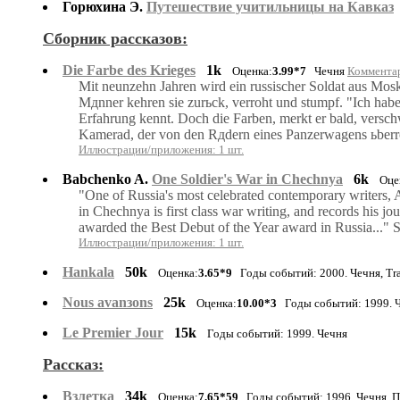
Горюхина Э.
Путешествие учитильницы на Кавказ
Сборник рассказов:
Die Farbe des Krieges
1k
Оценка:
3.99*7
Чечня
Комментар
Mit neunzehn Jahren wird ein russischer Soldat aus Mosk
Mдnner kehren sie zurьck, verroht und stumpf. "Ich habe
Erfahrung kennt. Doch die Farben, merkt er bald, versch
Kamerad, der von den Rдdern eines Panzerwagens ьberro
Иллюстрации/приложения: 1 шт.
Babchenko A.
One Soldier's War in Chechnya
6k
Оце
"One of Russia's most celebrated contemporary writers, A
in Chechnya is first class war writing, and records his j
awarded the Best Debut of the Year award in Russia..."
Иллюстрации/приложения: 1 шт.
Hankala
50k
Оценка:
3.65*9
Годы событий: 2000. Чечня, Tra
Nous avanзons
25k
Оценка:
10.00*3
Годы событий: 1999. 
Le Premier Jour
15k
Годы событий: 1999. Чечня
Рассказ:
Взлетка
34k
Оценка:
7.65*59
Годы событий: 1996. Чечня, 