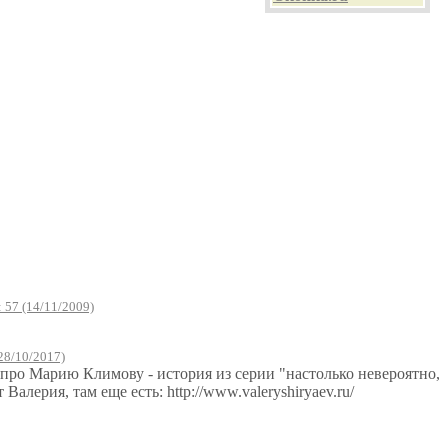
 57 (14/11/2009)
28/10/2017)
 про Марию Климову - история из серии "настолько невероятно,
лерия, там еще есть: http://www.valeryshiryaev.ru/