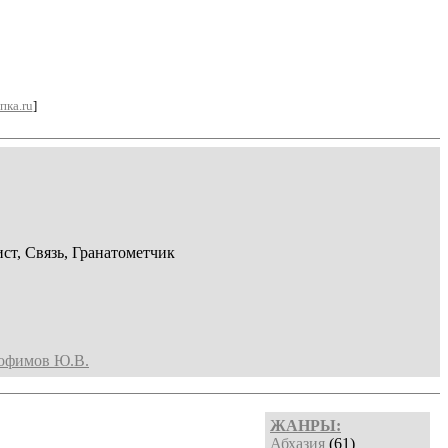
пка.ru
]
ст, Связь, Гранатометчик
офимов Ю.В.
ЖАНРЫ:
Абхазия
(61)