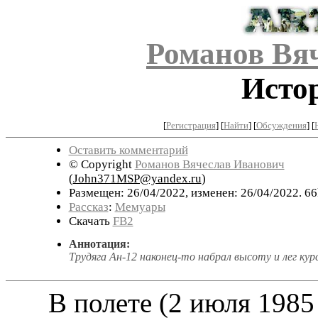
Романов Вя
Исто
[
Регистрация
]
[
Найти
] [
Обсуждения
] [
Оставить комментарий
© Copyright
Романов Вячеслав Иванович
(
John371MSP@yandex.ru
)
Размещен: 26/04/2022, изменен: 26/04/2022. 66
Рассказ
:
Мемуары
Скачать
FB2
Аннотация:
Трудяга Ан-12 наконец-то набрал высоту и лег курсо
В полете (2 июля 1985 