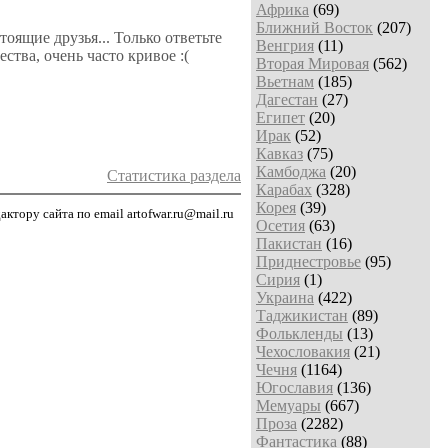
Африка
(69)
Ближний Восток
(207)
оящие друзья... Только ответьте
Венгрия
(11)
тва, очень часто кривое :(
Вторая Мировая
(562)
Вьетнам
(185)
Дагестан
(27)
Египет
(20)
Ирак
(52)
Кавказ
(75)
Камбоджа
(20)
Статистика раздела
Карабах
(328)
Корея
(39)
тору сайта по email artofwar.ru@mail.ru
Осетия
(63)
Пакистан
(16)
Приднестровье
(95)
Сирия
(1)
Украина
(422)
Таджикистан
(89)
Фолькленды
(13)
Чехословакия
(21)
Чечня
(1164)
Югославия
(136)
Мемуары
(667)
Проза
(2282)
Фантастика
(88)