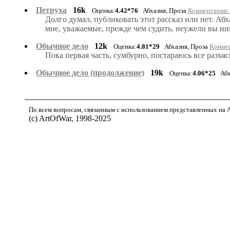
Петруха
16k
Оценка:
4.42*76
Абхазия, Проза
Комментарии: 
Долго думал, публиковать этот рассказ или нет. Аб
мне, уважаемые, прежде чем судить, неужели вы ник
Обычное дело
12k
Оценка:
4.81*29
Абхазия, Проза
Коммен
Пока первая часть, сумбурно, постараюсь все разъяс
Обычное дело (продолжение)
19k
Оценка:
4.06*25
Абха
По всем вопросам, связанным с использованием представленных на Ar
(с) ArtOfWar, 1998-2025