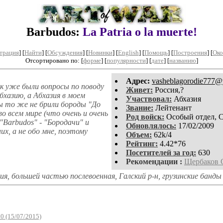
Barbudos:
La Patria o la muerte!
трация
]
[
Найти
] [
Обсуждения
] [
Новинки
] [
English
] [
Помощь
] [
Построения
]
[
Око
Отсортировано по: [
форме
] [
популярности
] [
дате
] [
названию
]
Aдpeс:
vasheblagorodie777@
к уже были вопросы по поводу
Живет:
Россия,?
бхазию, а Абхазия в моем
Участвовал:
Абхазия
ы то же не брили бороды "До
Звание:
Лейтенант
о всем мире (что очень и очень
Род войск:
Особый отдел, С
Barbudos" - "Бородачи" и
Обновлялось:
17/02/2009
х, а не обо мне, поэтому
Объем:
62k/4
Рейтинг:
4.42*76
Посетителей за год:
630
Рекомендации :
Щербаков 
, большей частью послевоенная, Галский р-н, грузинские банды 
0 (15/07/2015)