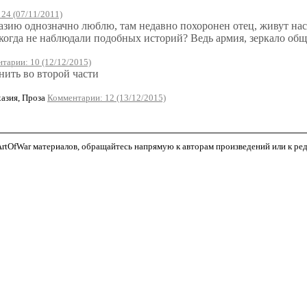
24 (07/11/2011)
хазию однозначно люблю, там недавно похоронен отец, живут наст
огда не наблюдали подобных историй? Ведь армия, зеркало общес
тарии: 10 (12/12/2015)
нить во второй части
зия, Проза
Комментарии: 12 (13/12/2015)
tOfWar материалов, обращайтесь напрямую к авторам произведений или к редак