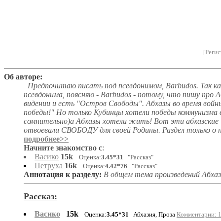
[
Регис
Об авторе:
Предпочитаю писать под псевдонимом, Barbudos. Так ка
псевдонима, поясняю - Barbudos - потому, что пишу про А
видении и есть "Остров Свободы". Абхазы во время войн
победы!" Но только Кубинцы хотели победы коммунизма в
сомнительно)а Абхазы хотели жить! Вот эти абхазские "
отвоевали СВОБОДУ для своей Родины. Раздел только о ни
подробнее>>
Начните знакомство с
:
Васико
15k
Оценка:
3.45*31
"Рассказ"
Петруха
16k
Оценка:
4.42*76
"Рассказ"
Аннотация к разделу:
В общем тема произведений Абхазия
Рассказ:
Васико
15k
Оценка:
3.45*31
Абхазия, Проза
Комментарии: 1