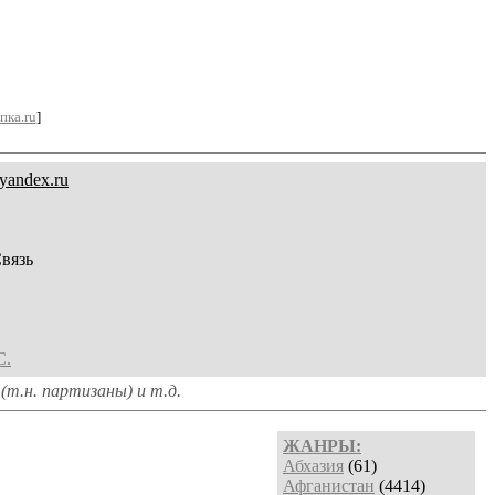
пка.ru
]
yandex.ru
вязь
С.
(т.н. партизаны) и т.д.
ЖАНРЫ:
Абхазия
(61)
Афганистан
(4414)