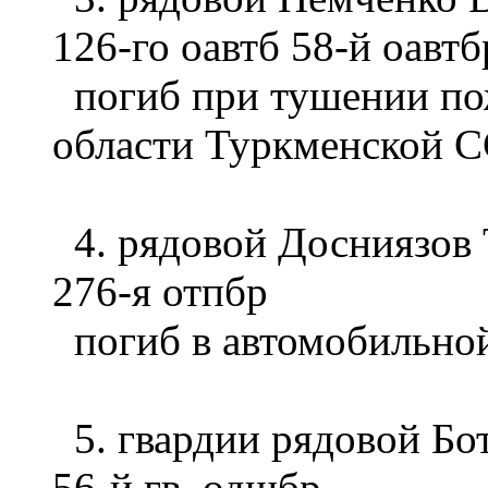
126-го оавтб 58-й оавтб
погиб при тушении по
области Туркменской 
4. рядовой Досниязов 
276-я отпбр
погиб в автомобильной
5. гвардии рядовой Бот
56-й гв. одшбр