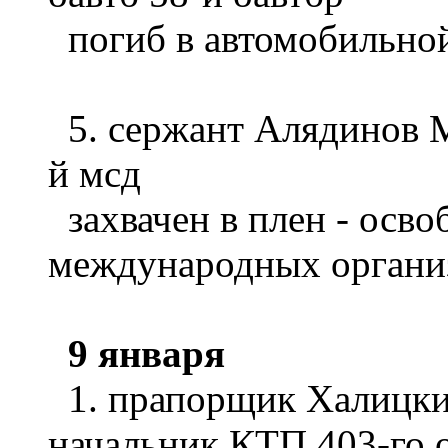
погиб в автомобильной
5. сержант Алядинов Ма
й мсд
захвачен в плен - осв
международных органи
9 января
1. прапорщик Халицки
начальник КТП 403-го 