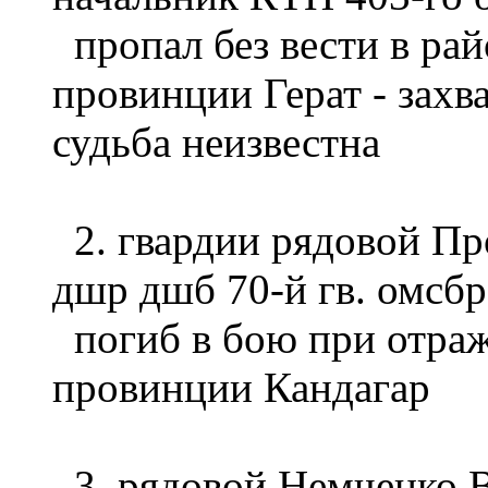
пропал без вести в ра
провинции Герат - захв
судьба неизвестна
2. гвардии рядовой Пр
дшр дшб 70-й гв. омсбр
погиб в бою при отраж
провинции Кандагар
3. рядовой Немченко В