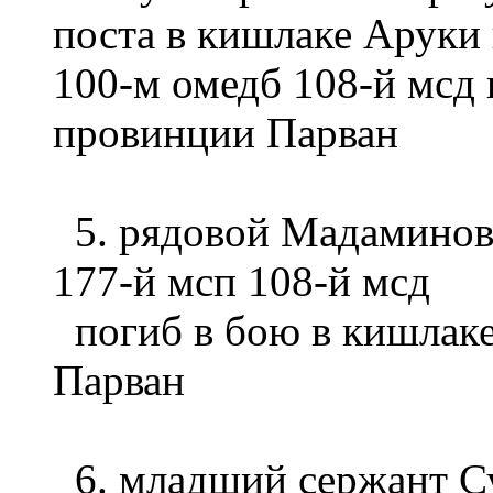
поста в кишлаке Аруки
100-м омедб 108-й мсд 
провинции Парван
5. рядовой Мадаминов
177-й мсп 108-й мсд
погиб в бою в кишлак
Парван
6. младший сержант С