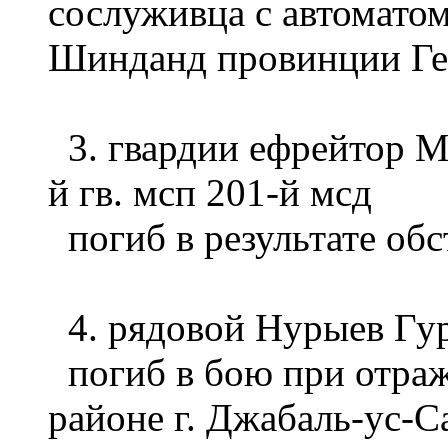
сослуживца с автомато
Шинданд провинции Ге
3. гвардии ефрейтор М
й гв. мсп 201-й мсд
погиб в результате об
4. рядовой Нурыев Гу
погиб в бою при отраж
районе г. Джабаль-ус-