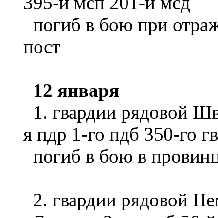
395-й мсп 201-й мсд
погиб в бою при отраж
пост
12 января
1. гвардии рядовой Шв
я пдр 1-го пдб 350-го г
погиб в бою в провин
2. гвардии рядовой Не