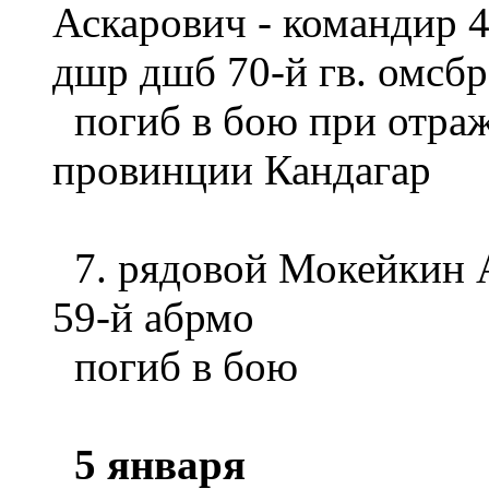
Аскарович - командир 4
дшр дшб 70-й гв. омсбр
погиб в бою при отраж
провинции Кандагар
7. рядовой Мокейкин А
59-й абрмо
погиб в бою
5 января