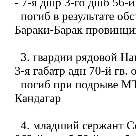
- 7-я дшр 3-го дшб 56-й
погиб в результате обс
Бараки-Барак провинци
3. гвардии рядовой На
3-я габатр адн 70-й гв.
погиб при подрыве МТ
Кандагар
4. младший сержант Се