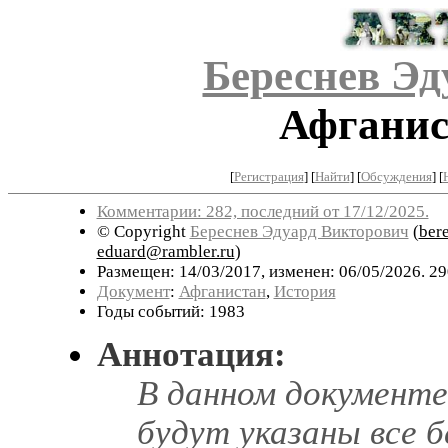
Береснев Эд
Афганист
[
Регистрация
]
[
Найти
] [
Обсуждения
] [
Комментарии: 282, последний от 17/12/2025.
© Copyright
Береснев Эдуард Викторович
(
ber
eduard@rambler.ru
)
Размещен: 14/03/2017, изменен: 06/05/2026. 2
Документ
:
Афганистан
,
История
Годы событий: 1983
Аннотация:
В данном документе
будут указаны все 