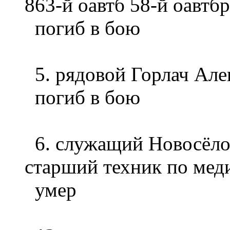
863-й оавтб 58-й оавтбр
погиб в бою
5. рядовой Горлач Але
погиб в бою
6. служащий Новосёлов
старший техник по мед
умер