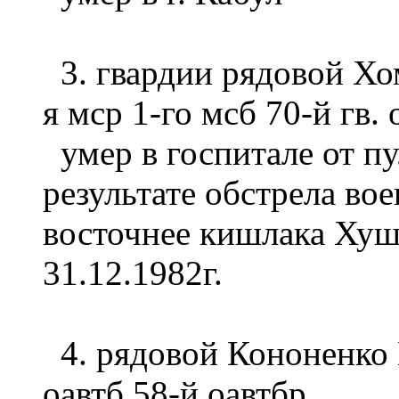
3. гвардии рядовой Хо
я мср 1-го мсб 70-й гв.
умер в госпитале от п
результате обстрела 
восточнее кишлака Хуш
31.12.1982г.
4. рядовой Кононенко
оавтб 58-й оавтбр