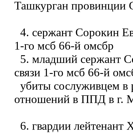
Ташкурган провинции 
4. сержант Сорокин Ев
1-го мсб 66-й омсбр
5. младший сержант Се
связи 1-го мсб 66-й омс
убиты сослуживцем в р
отношений в ППД в г. 
6. гвардии лейтенант 